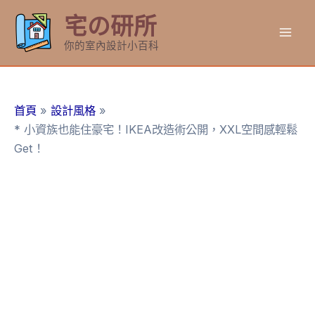
跳
宅の研所
至
Mai
主
你的室內設計小百科
要
Men
內
容
首頁
設計風格
* 小資族也能住豪宅！IKEA改造術公開，XXL空間感輕鬆
Get！