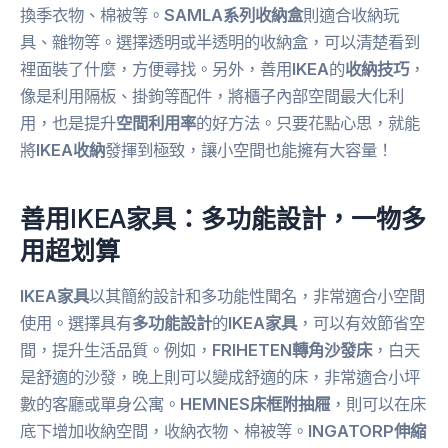
換季衣物、棉被等。
SAMLA系列收納盒
則適合收納玩
具、雜物等。選擇透明或半透明的收納盒，可以清楚看到
裡面裝了什麼，方便尋找。另外，善用
IKEA
的
收納技巧
，
像是利用隔板、掛鉤等配件，將櫃子內部空間最大化利
用，也是提升
空間利用率
的好方法。只要花點心思，就能
將
IKEA收納
發揮到極致，讓小空間也能擁有大容量！
善用IKEA家具：多功能設計，一物多
用超划算
IKEA家具
以其簡約設計和多功能性聞名，非常適合小空間
使用。選擇具有
多功能設計
的
IKEA家具
，可以有效節省空
間，提升生活品質。例如，
FRIHETEN轉角沙發床
，白天
是舒適的沙發，晚上則可以變成舒適的床，非常適合小坪
數的客廳或單身公寓。
HEMNES床框附抽屜
，則可以在床
底下增加收納空間，收納衣物、棉被等。
INGATORP伸縮