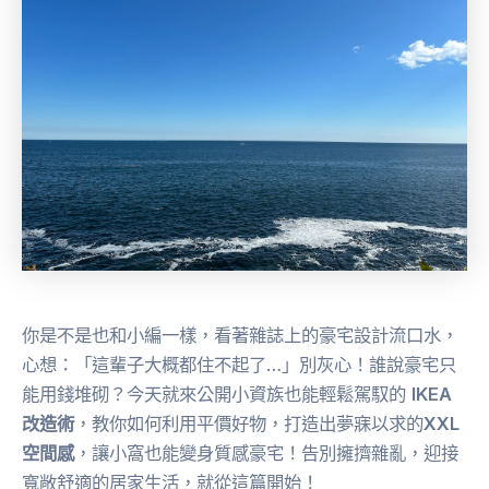
你是不是也和小編一樣，看著雜誌上的豪宅設計流口水，
心想：「這輩子大概都住不起了…」別灰心！誰說豪宅只
能用錢堆砌？今天就來公開小資族也能輕鬆駕馭的
IKEA
改造術
，教你如何利用平價好物，打造出夢寐以求的
XXL
空間感
，讓小窩也能變身質感豪宅！告別擁擠雜亂，迎接
寬敞舒適的居家生活，就從這篇開始！