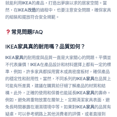
就能利用
IKEA
的產品，打造出夢寐以求的居家空間。當
然，在
IKEA改造
的過程中，也要注意安全問題，確保家具
的組裝和擺放符合安全規範。
常見問題FAQ
IKEA家具真的耐用嗎？品質如何？
IKEA家具
的耐用度與品質一直是大家關心的問題。平價並
不代表廉價！
IKEA
在產品設計和材料選擇上都有一定的標
準，例如，許多家具都採用實木或高密度板材，確保產品
的穩定性和耐用性。當然，不同系列的
IKEA家具
在品質上
可能有所差異，建議在購買前仔細了解產品的材質和結
構。此外，正確的使用和保養也能延長
IKEA家具
的壽命。
例如，避免將重物放置在層架上，定期清潔家具表面，避
免長時間暴露在潮濕環境中等。如果對
IKEA家具
的品質有
疑慮，可以參考網路上其他消費者的評價，或者直接到