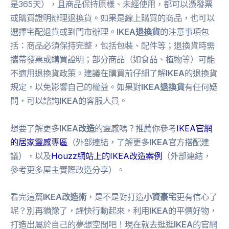
是365天），且商品保持原樣、未經使用，都可以憑發票
或購買證明辦理退換貨。如果是線上購買的商品，也可以
選擇宅配退貨或到門市辦理。
IKEA退換貨
的注意事項包
括：商品必須保持完整，包括包裝、配件等；退換貨時需
攜帶發票或購買證明；部分商品（如食品、植物等）可能
不適用退換貨政策。建議在購買前仔細了解
IKEA
的退換貨
規定，以免影響自己的權益。如果對
IKEA退換貨
有任何疑
問，可以諮詢
IKEA
的客服人員。
想要了解更多
IKEA改造
的靈感嗎？推薦你參考
IKEA官網
的居家靈感專區
（外部連結，了解更多
IKEA
官方搭配建
議），以及
Houzz網站上的IKEA改造案例
（外部連結，
參考更多屋主實際改造分享）。
看完這篇
IKEA改造術
，是不是對打造
小資豪宅
更有信心了
呢？別再猶豫了，趕快行動起來，利用
IKEA
的平價好物，
打造出屬於自己的夢想空間吧！現在就去逛逛
IKEA
的官網