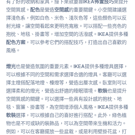
有了好的收納和家具，接下來就要靠
IKEA佈置技巧
來提升
空間質感。
配色
是營造
空間感
的重要關鍵。小空間建議選
擇淺色系，例如白色、米色、淺灰色等，這些顏色可以反
射光線，讓空間看起來更明亮寬敞。可以搭配一些亮色的
抱枕、地毯、掛畫等，增加空間的活潑感。
IKEA
提供多種
配色方案
，可以參考它們的搭配技巧，打造出自己喜歡的
風格。
燈光
也是營造氛圍的重要元素。
IKEA
提供多種燈具選擇，
可以根據不同的空間和需求選擇合適的燈具。客廳可以選
擇主燈搭配落地燈、檯燈等，營造出層次感。臥室則可以
選擇柔和的燈光，營造出舒適的睡眠環境。
軟裝
也是提升
空間質感的關鍵。可以選擇一些具有設計感的抱枕、地
毯、窗簾、掛畫等，為空間增添個人風格。
IKEA
提供多種
軟裝
選擇，可以根據自己的喜好進行搭配。此外，綠色植
物也是不可或缺的裝飾品，可以為空間帶來生機和活力。
例如，可以在客廳擺放一些盆栽，或是利用壁掛花盆，打