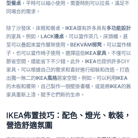
型餐桌
，平時可以縮小使用，需要時則可以拉長，滿足不
同場合的需求。
除了沙發床、床框和餐桌，
IKEA
還有許多具有
多功能設計
的家具。例如，
LACK邊桌
，可以當作茶几、床頭櫃，甚
至可以疊起來當作層架使用。
BEKVÄM梯凳
，可以當作梯
子，也可以當作椅子使用。選擇這些
IKEA家具
，不僅可以
節省空間，還能省下不少錢。此外，
IKEA
也提供許多DIY
家具，可以根據自己的需求和喜好進行組裝和改造，打造
出獨一無二的
IKEA風格
居家空間。例如，可以利用
IKEA
的木板和層架，自己製作一個壁掛書櫃，或是將
IKEA
的舊
家具重新上漆，賦予它們新的生命。
IKEA佈置技巧：配色、燈光、軟裝，
營造舒適氛圍