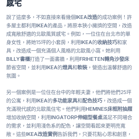
感宅
說了這麼多，不如直接來看幾個
IKEA改造
的成功案例！許
多屋主都利用
IKEA
的產品，將原本狹小擁擠的空間，改造
成寬敞舒適的北歐風質感宅。例如，一位住在台北市的單
身女性，將她15坪的小套房，利用
IKEA
的
收納技巧
和家
具，改造成一個充滿個人風格的北歐風小窩。她利用
BILLY書櫃
打造了一面書牆，利用
FRIHETEN轉角沙發床
節省空間，並利用
IKEA
的
燈具
和
軟裝
，營造出溫馨舒適的
氛圍。
另一個案例是一位住在台中的年輕夫妻，他們將他們25坪
的公寓，利用
IKEA
的
多功能家具
和
配色技巧
，改造成一個
充滿現代感的北歐風住宅。他們利用
HEMNES床框附抽屜
增加收納空間，利用
INGATORP伸縮型餐桌
滿足不同場合
的需求，並利用淺色系的配色，讓空間看起來更明亮寬
敞。這些
IKEA改造實例
告訴我們，只要花點心思和創意，