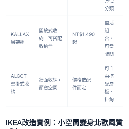
方便
分類
靈活
開放式收
組
KALLAX
NT$1,490
納，可搭配
合，
層架組
起
收納盒
可當
隔間
可自
ALGOT
由搭
牆面收納，
價格依配
壁掛式收
配層
節省空間
件而定
納
板、
掛鉤
IKEA改造實例：小空間變身北歐風質