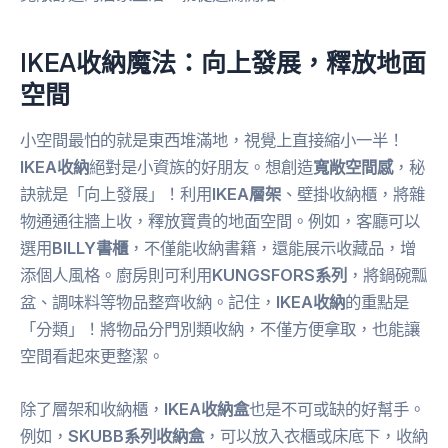
IKEA收納魔法：向上發展，釋放地面
空間
小空間最怕的就是東西堆滿地，視覺上直接縮小一半！
IKEA收納
絕對是小資族的好朋友。想創造
寬敞空間感
，秘
訣就是「向上發展」！利用
IKEA層架
、壁掛收納櫃，將雜
物通通往牆上收，釋放寶貴的地面空間。例如，客廳可以
選用
BILLY書櫃
，不僅能收納書籍，還能展示收藏品，增
添個人風格。廚房則可利用
KUNGSFORS系列
，將鍋碗瓢
盆、調味料等物品整齊收納。記住，
IKEA收納
的重點是
「分類」！將物品分門別類收納，不僅方便拿取，也能讓
空間看起來更整潔。
除了層架和收納櫃，
IKEA收納盒
也是不可或缺的好幫手。
例如，
SKUBB系列收納盒
，可以放入衣櫃或床底下，收納