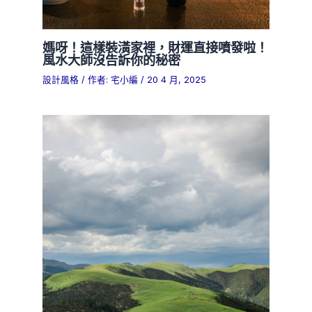
媽呀！這樣裝潢家裡，財運直接噴發啦！
風水大師沒告訴你的秘密
設計風格
/ 作者:
宅小編
/
20 4 月, 2025