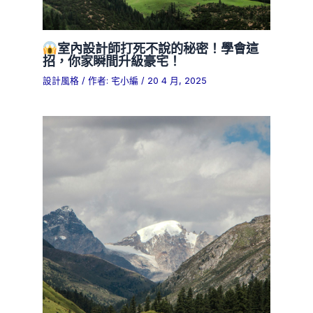
室內設計師打死不說的秘密！學會這
招，你家瞬間升級豪宅！
設計風格
/ 作者:
宅小編
/
20 4 月, 2025