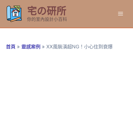
跳
宅の研所
至
Mai
主
你的室內設計小百科
要
Men
內
容
首頁
靈感案例
XX風裝潢超NG！小心住到衰爆