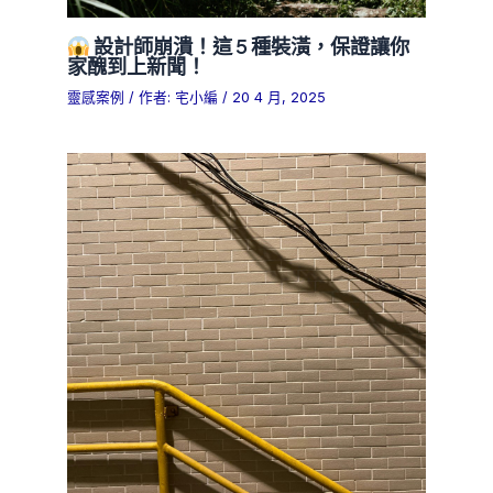
設計師崩潰！這 5 種裝潢，保證讓你
家醜到上新聞！
靈感案例
/ 作者:
宅小編
/
20 4 月, 2025