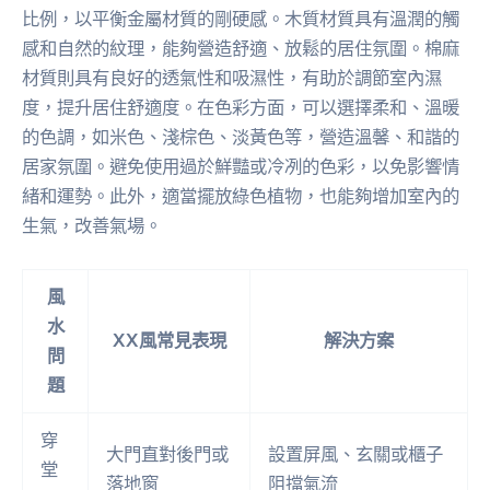
比例，以平衡金屬材質的剛硬感。木質材質具有溫潤的觸
感和自然的紋理，能夠營造舒適、放鬆的居住氛圍。棉麻
材質則具有良好的透氣性和吸濕性，有助於調節室內濕
度，提升居住舒適度。在色彩方面，可以選擇柔和、溫暖
的色調，如米色、淺棕色、淡黃色等，營造溫馨、和諧的
居家氛圍。避免使用過於鮮豔或冷冽的色彩，以免影響情
緒和運勢。此外，適當擺放綠色植物，也能夠增加室內的
生氣，改善氣場。
風
水
XX風常見表現
解決方案
問
題
穿
大門直對後門或
設置屏風、玄關或櫃子
堂
落地窗
阻擋氣流