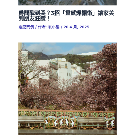
房間醜到哭？3招「靈感爆棚術」讓家美
到朋友狂讚！
靈感案例
/ 作者:
宅小編
/
20 4 月, 2025