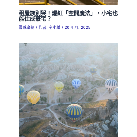
租屋族別哭！爆紅「空間魔法」，小宅也
能住成豪宅？
靈感案例
/ 作者:
宅小編
/
20 4 月, 2025