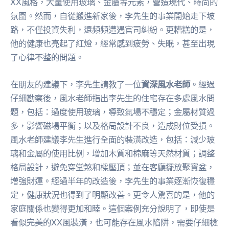
XX風格，大量使用玻璃、金屬等元素，營造現代、時尚的
氛圍。然而，自從搬進新家後，李先生的事業開始走下坡
路，不僅投資失利，還頻頻遭遇官司糾紛。更糟糕的是，
他的健康也亮起了紅燈，經常感到疲勞、失眠，甚至出現
了心律不整的問題。
在朋友的建議下，李先生請教了一位
資深風水老師
。經過
仔細勘察後，風水老師指出李先生的住宅存在多處風水問
題，包括：過度使用玻璃，導致氣場不穩定；金屬材質過
多，影響磁場平衡；以及格局設計不良，造成財位受損。
風水老師建議李先生進行全面的裝潢改造，包括：減少玻
璃和金屬的使用比例，增加木質和棉麻等天然材質；調整
格局設計，避免穿堂煞和樑壓頂；並在客廳擺放聚寶盆，
增強財運。經過半年的改造後，李先生的事業逐漸恢復穩
定，健康狀況也得到了明顯改善。更令人驚喜的是，他的
家庭關係也變得更加和睦。這個案例充分說明了，即使是
看似完美的XX風裝潢，也可能存在風水陷阱，需要仔細檢