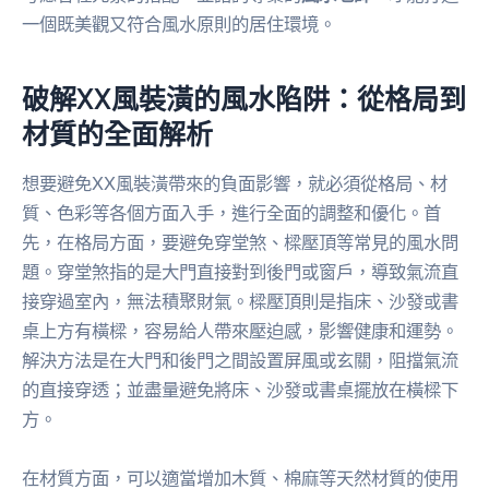
一個既美觀又符合風水原則的居住環境。
破解XX風裝潢的風水陷阱：從格局到
材質的全面解析
想要避免XX風裝潢帶來的負面影響，就必須從格局、材
質、色彩等各個方面入手，進行全面的調整和優化。首
先，在格局方面，要避免穿堂煞、樑壓頂等常見的風水問
題。穿堂煞指的是大門直接對到後門或窗戶，導致氣流直
接穿過室內，無法積聚財氣。樑壓頂則是指床、沙發或書
桌上方有橫樑，容易給人帶來壓迫感，影響健康和運勢。
解決方法是在大門和後門之間設置屏風或玄關，阻擋氣流
的直接穿透；並盡量避免將床、沙發或書桌擺放在橫樑下
方。
在材質方面，可以適當增加木質、棉麻等天然材質的使用