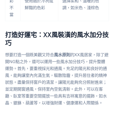
彩
使用過於冷冽或
選擇柔和、溫暖的色
不
鮮豔的色彩
調，如米色、淺棕色
當
打造好運宅：XX風裝潢的風水加分技
巧
想要打造一個既美觀又符合
風水原則
的XX風居家，除了避
開NG點之外，還可以運用一些風水加分技巧，提升整體
運勢。首先，要重視採光和通風。充足的陽光和良好的通
風，能夠讓室內充滿生氣，驅散陰霾，提升居住者的精神
狀態。盡量保持窗戶的清潔，讓陽光能夠充分照射進來；
並定期開窗通風，保持室內空氣清新。此外，可以在客
廳、臥室等重要空間擺放一些具有吉祥寓意的擺飾，如水
晶、貔貅、葫蘆等，以增強財運、健康運和人際關係。