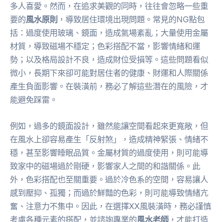
多人喜愛。然而，在追求美觀的同時，往往會忽略一些重
要的
風水原則
，導致居住環境出現問題。常見的NG點包
括：過度使用玻璃、鏡面，造成氣場紊亂；大量使用金屬
材質，導致磁場不穩定；色彩搭配不當，影響情緒和運
勢；以及格局設計不良，造成財位受損等。這些問題看似
微小，長期下來卻可能對居住者的健康、財運和人際關係
產生負面影響。在裝潢前，務必了解這些潛在的風險，才
能避免踩雷。
例如，過多的鏡面設計，雖然能讓空間看起來更寬敞，但
在風水上卻容易產生「反射煞」，造成精神緊張、情緒不
穩，甚至影響睡眠品質。金屬材質的過度使用，則可能導
致家中的磁場過於剛硬，影響家人之間的和諧關係。此
外，色彩搭配也至關重要。過於冷色系的空間，容易讓人
感到壓抑、孤獨；而過於鮮豔的色彩，則可能導致情緒亢
奮、注意力不集中。因此，在選擇XX風裝潢時，務必謹慎
考慮各種元素的搭配，並諮詢專業的
風水老師
，才能打造