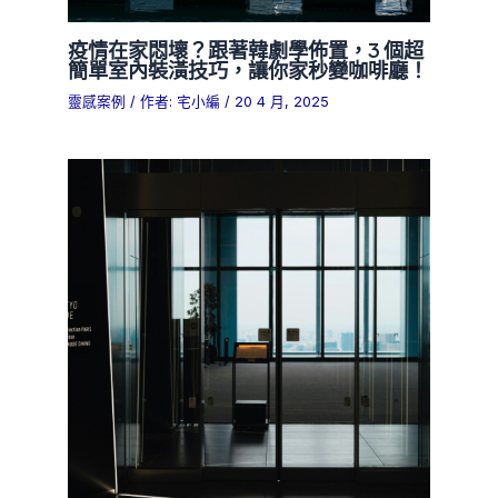
疫情在家悶壞？跟著韓劇學佈置，3 個超
簡單室內裝潢技巧，讓你家秒變咖啡廳！
靈感案例
/ 作者:
宅小編
/
20 4 月, 2025