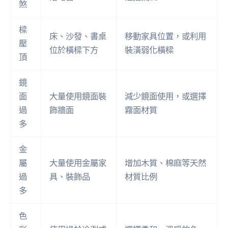
煞
樑
床、沙發、書桌
移動家具位置，或利用
壓
位於橫樑下方
裝潢弱化橫樑
頂
鏡
面
大量使用鏡面裝
減少鏡面使用，或選擇
過
飾牆面
霧面材質
多
金
屬
大量使用金屬家
增加木質、棉麻等天然
過
具、裝飾品
材質比例
多
色