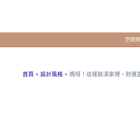
跳
至
主
要
空間規
內
容
首頁
設計風格
媽呀！這樣裝潢家裡，財運