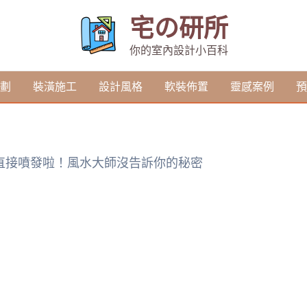
宅の研所
你的室內設計小百科
劃
裝潢施工
設計風格
軟裝佈置
靈感案例
預
直接噴發啦！風水大師沒告訴你的秘密