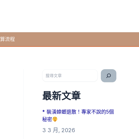
算流程
搜尋
最新文章
* 裝潢蟑螂退散！專家不說的5個
秘密
3 3 月, 2026