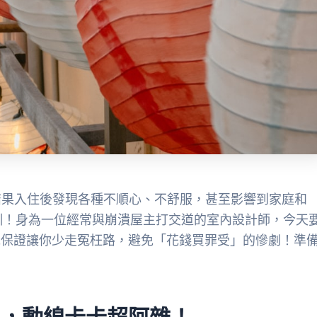
結果入住後發現各種不順心、不舒服，甚至影響到家庭和
訓！身為一位經常與崩潰屋主打交道的室內設計師，今天
完保證讓你少走冤枉路，避免「花錢買罪受」的慘劇！準
亂，動線卡卡超阿雜！