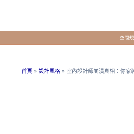
跳
至
主
要
空間規
內
容
首頁
設計風格
室內設計師崩潰真相：你家