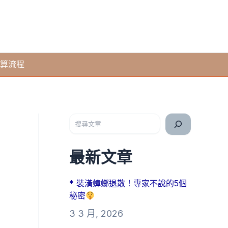
算流程
搜尋
最新文章
* 裝潢蟑螂退散！專家不說的5個
秘密
3 3 月, 2026