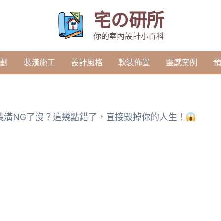
宅の研所
你的室內設計小百科
劃
裝潢施工
設計風格
軟裝佈置
靈感案例
預
裝潢NG了沒？這幾點錯了，直接毀掉你的人生！