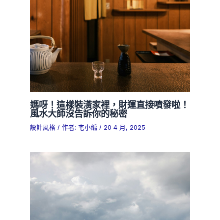
媽呀！這樣裝潢家裡，財運直接噴發啦！
風水大師沒告訴你的秘密
設計風格
/ 作者:
宅小編
/
20 4 月, 2025