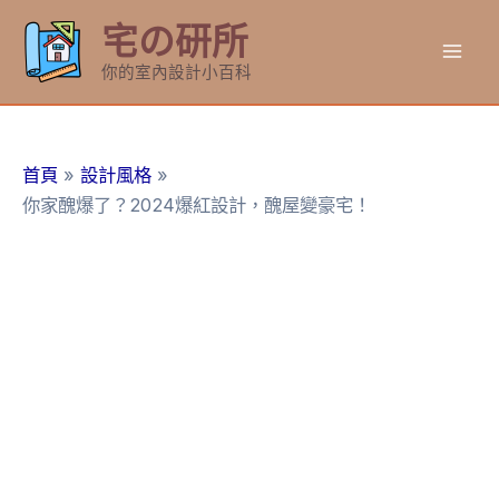
跳
宅の研所
至
Mai
主
你的室內設計小百科
要
Men
內
容
首頁
設計風格
你家醜爆了？2024爆紅設計，醜屋變豪宅！