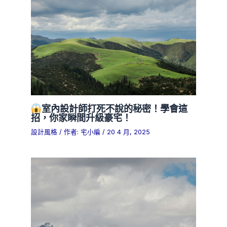
室內設計師打死不說的秘密！學會這
招，你家瞬間升級豪宅！
設計風格
/ 作者:
宅小編
/
20 4 月, 2025