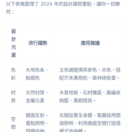
以下表格整理了 2024 年的設計趨勢重點，讓你一目瞭
然：
設
計
流行趨勢
應用建議
元
素
色
大地色系、
主色調選擇燕麥色、米色，搭
彩
點綴色
配芥末黃抱枕、森林綠掛畫。
材
天然材質、
木質地板、石材檯面、藤編收
質
金屬元素
納籃、黃銅燈具。
鏡面反射、
玄關設置全身鏡、客廳採用間
空
重點照明、
接照明、利用牆面空間打造隱
間
隱藏收納
藏式收納櫃。