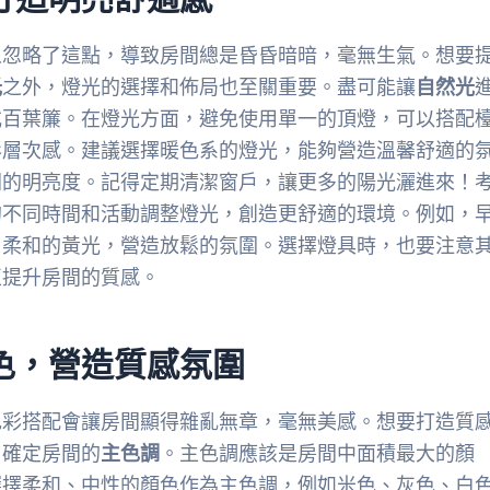
人忽略了這點，導致房間總是昏昏暗暗，毫無生氣。想要
光
之外，燈光的選擇和佈局也至關重要。盡可能讓
自然光
或百葉簾。在燈光方面，避免使用單一的頂燈，可以搭配
影層次感。建議選擇暖色系的燈光，能夠營造溫馨舒適的
間的明亮度。記得定期清潔窗戶，讓更多的陽光灑進來！
的不同時間和活動調整燈光，創造更舒適的環境。例如，
用柔和的黃光，營造放鬆的氛圍。選擇燈具時，也要注意
正提升房間的質感。
色，營造質感氛圍
色彩搭配會讓房間顯得雜亂無章，毫無美感。想要打造質
，確定房間的
主色調
。主色調應該是房間中面積最大的顏
選擇柔和、中性的顏色作為主色調，例如米色、灰色、白