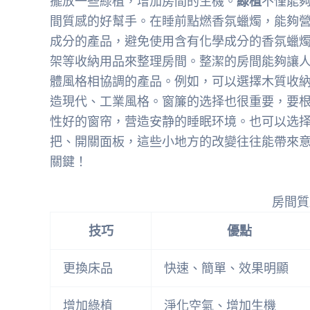
擺放一些綠植，增加房間的生機。
綠植
不僅能
間質感的好幫手。在睡前點燃香氛蠟燭，能夠
成分的產品，避免使用含有化學成分的香氛蠟
架等收納用品來整理房間。整潔的房間能夠讓
體風格相協調的產品。例如，可以選擇木質收
造現代、工業風格。窗簾的选择也很重要，要
性好的窗帘，营造安静的睡眠环境。也可以选
把、開關面板，這些小地方的改變往往能帶來
關鍵！
房間質
技巧
優點
更換床品
快速、簡單、效果明顯
增加綠植
淨化空氣、增加生機