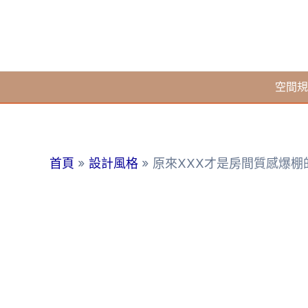
跳
至
主
要
空間規
內
容
首頁
設計風格
原來XXX才是房間質感爆棚