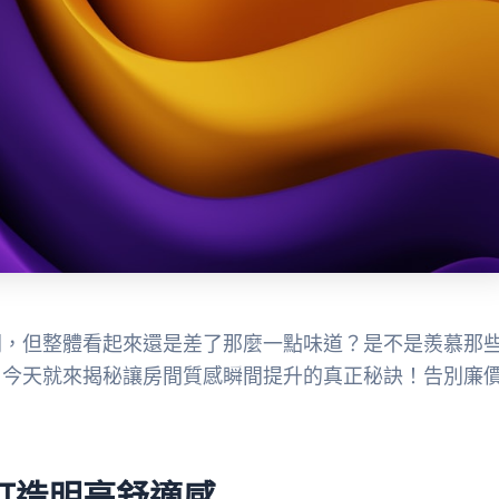
間，但整體看起來還是差了那麼一點味道？是不是羨慕那
，今天就來揭秘讓房間質感瞬間提升的真正秘訣！告別廉
！
打造明亮舒適感