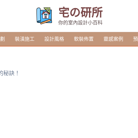
宅の研所
你的室內設計小百科
劃
裝潢施工
設計風格
軟裝佈置
靈感案例
預
的秘訣！