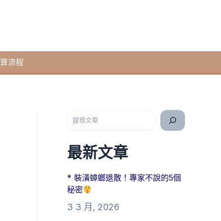
算流程
搜尋
最新文章
* 裝潢蟑螂退散！專家不說的5個
秘密
3 3 月, 2026