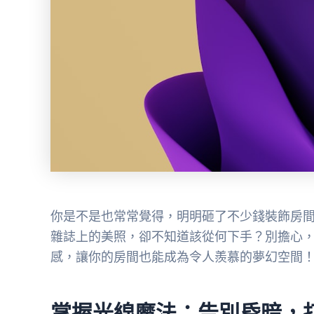
你是不是也常常覺得，明明砸了不少錢裝飾房
雜誌上的美照，卻不知道該從何下手？別擔心
感，讓你的房間也能成為令人羨慕的夢幻空間
掌握光線魔法：告別昏暗，