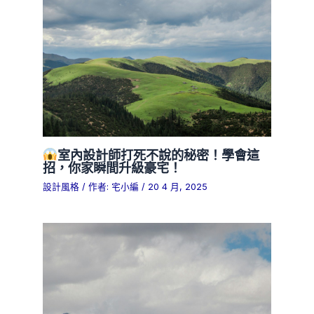
室內設計師打死不說的秘密！學會這
招，你家瞬間升級豪宅！
設計風格
/ 作者:
宅小編
/
20 4 月, 2025