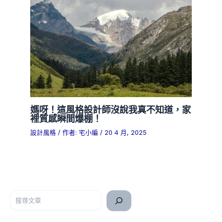
媽呀！這風格設計師沒說我真不知道，家
裡質感瞬間爆棚！
設計風格
/ 作者:
宅小編
/
20 4 月, 2025
搜尋