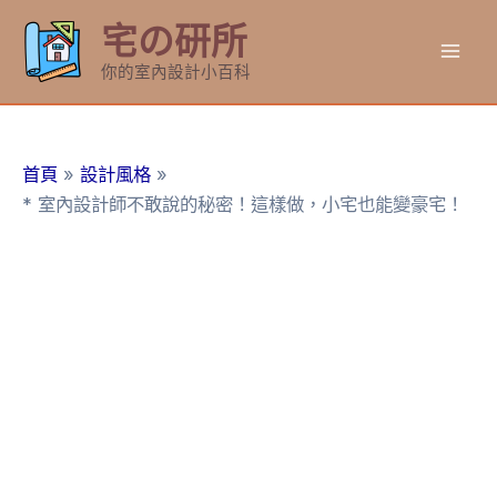
跳
宅の研所
至
Mai
主
你的室內設計小百科
要
Men
內
容
首頁
設計風格
* 室內設計師不敢說的秘密！這樣做，小宅也能變豪宅！