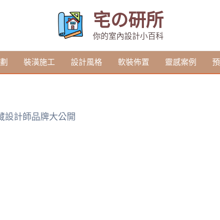
宅の研所
你的室內設計小百科
劃
裝潢施工
設計風格
軟裝佈置
靈感案例
預
私藏設計師品牌大公開