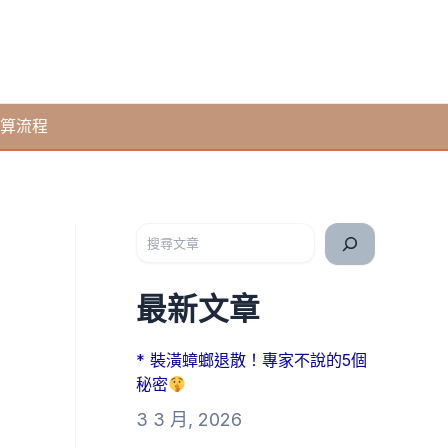
算流程
搜尋
最新文章
* 裝潢蟑螂退散！專家不說的5個
秘密
3 3 月, 2026