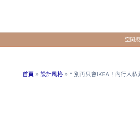
跳
至
主
要
空間規
內
容
首頁
設計風格
* 別再只會IKEA！內行人