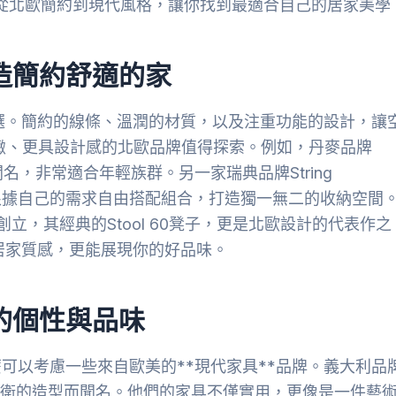
牌，從北歐簡約到現代風格，讓你找到最適合自己的居家美學
造簡約舒適的家
首選。簡約的線條、溫潤的材質，以及注重功能的設計，讓
精緻、更具設計感的北歐品牌值得探索。例如，丹麥品牌
，非常適合年輕族群。另一家瑞典品牌String
可以根據自己的需求自由搭配組合，打造獨一無二的收納空間
lto創立，其經典的Stool 60凳子，更是北歐設計的代表作之
升居家質感，更能展現你的好品味。
的個性與品味
可以考慮一些來自歐美的**現代家具**品牌。義大利品
以及前衛的造型而聞名。他們的家具不僅實用，更像是一件藝