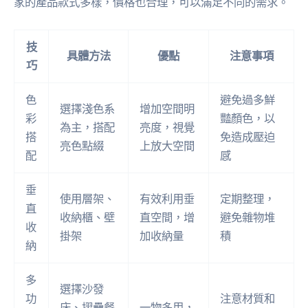
家的產品款式多樣，價格也合理，可以滿足不同的需求。
技
具體方法
優點
注意事項
巧
色
避免過多鮮
選擇淺色系
增加空間明
彩
豔顏色，以
為主，搭配
亮度，視覺
搭
免造成壓迫
亮色點綴
上放大空間
配
感
垂
使用層架、
有效利用垂
定期整理，
直
收納櫃、壁
直空間，增
避免雜物堆
收
掛架
加收納量
積
納
多
選擇沙發
功
注意材質和
床、摺疊餐
一物多用，