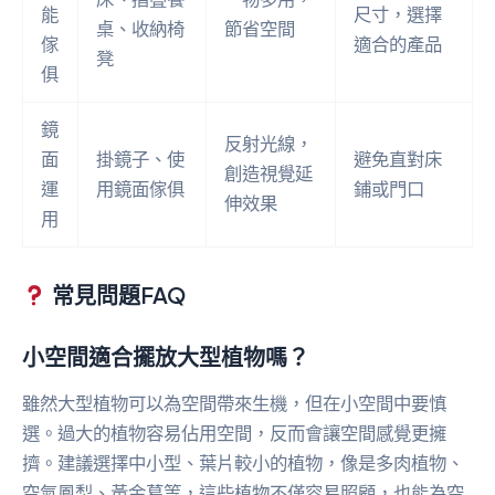
能
尺寸，選擇
桌、收納椅
節省空間
傢
適合的產品
凳
俱
鏡
反射光線，
面
掛鏡子、使
避免直對床
創造視覺延
運
用鏡面傢俱
鋪或門口
伸效果
用
常見問題FAQ
小空間適合擺放大型植物嗎？
雖然大型植物可以為空間帶來生機，但在小空間中要慎
選。過大的植物容易佔用空間，反而會讓空間感覺更擁
擠。建議選擇中小型、葉片較小的植物，像是多肉植物、
空氣鳳梨、黃金葛等，這些植物不僅容易照顧，也能為空