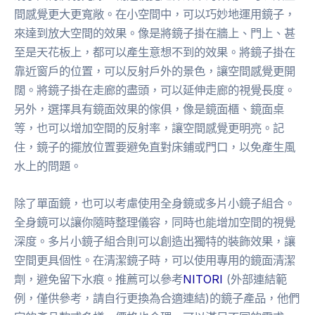
間感覺更大更寬敞。在小空間中，可以巧妙地運用鏡子，
來達到放大空間的效果。像是將鏡子掛在牆上、門上、甚
至是天花板上，都可以產生意想不到的效果。將鏡子掛在
靠近窗戶的位置，可以反射戶外的景色，讓空間感覺更開
闊。將鏡子掛在走廊的盡頭，可以延伸走廊的視覺長度。
另外，選擇具有鏡面效果的傢俱，像是鏡面櫃、鏡面桌
等，也可以增加空間的反射率，讓空間感覺更明亮。記
住，鏡子的擺放位置要避免直對床鋪或門口，以免產生風
水上的問題。
除了單面鏡，也可以考慮使用全身鏡或多片小鏡子組合。
全身鏡可以讓你隨時整理儀容，同時也能增加空間的視覺
深度。多片小鏡子組合則可以創造出獨特的裝飾效果，讓
空間更具個性。在清潔鏡子時，可以使用專用的鏡面清潔
劑，避免留下水痕。推薦可以參考
NITORI
(外部連結範
例，僅供參考，請自行更換為合適連結)的鏡子產品，他們