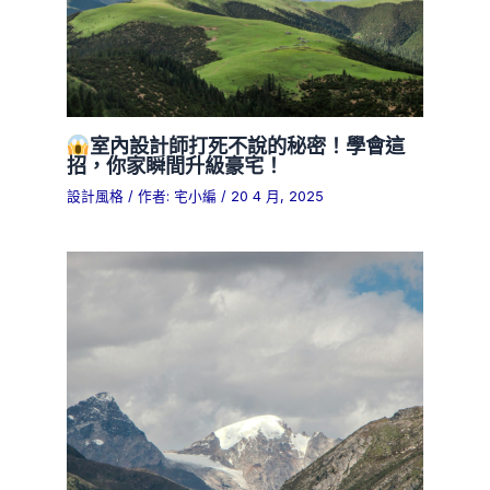
室內設計師打死不說的秘密！學會這
招，你家瞬間升級豪宅！
設計風格
/ 作者:
宅小編
/
20 4 月, 2025