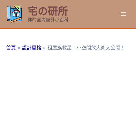
跳
宅の研所
至
Mai
主
你的室內設計小百科
要
Men
內
容
首頁
設計風格
租屋族救星！小空間放大術大公開！