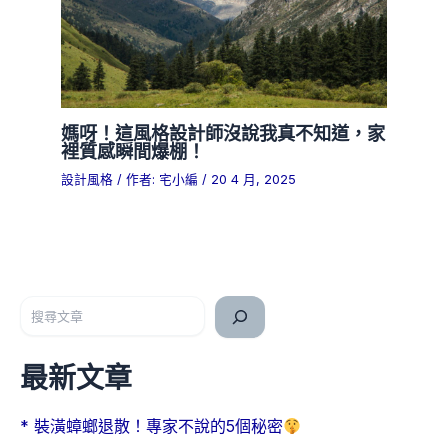
媽呀！這風格設計師沒說我真不知道，家
裡質感瞬間爆棚！
設計風格
/ 作者:
宅小編
/
20 4 月, 2025
搜尋
最新文章
* 裝潢蟑螂退散！專家不說的5個秘密