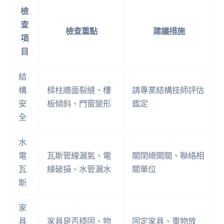
檢
查
檢查重點
建議措施
項
目
結
構
樑柱牆面裂縫、樓
請專業結構技師評估
安
板傾斜、門窗變形
鑑定
全
水
電
瓦斯管線漏氣、電
關閉總開關、聯絡相
瓦
線破損、水管漏水
關單位
斯
家
具
家具是否穩固、物
固定家具、重物放