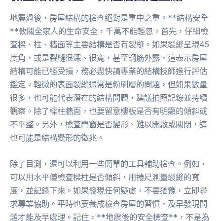
地震過後，房屋結構的檢查絕對是重中之重。**結構安全
**攸關全家人的生命安全，千萬不能輕忽。首先，仔細檢
查樑、柱、牆面等主要結構是否有裂縫。如果裂縫呈現45
度角，或是裂縫很深、很寬，甚至鋼筋外露，這表示房屋
結構可能已經受損，務必盡快請專業的結構技師進行評估
鑑定。輕微的表面裂縫通常是粉刷層的問題，但如果數量
很多，也可能代表潛在的結構問題，建議拍照記錄並持續
觀察。除了樑柱牆面，也要留意樓板是否有明顯的傾斜或
不平整。另外，檢查門窗是否變形、難以開啟或關閉，這
也可能是結構變形的徵兆。
除了目測，還可以利用一些簡單的工具輔助檢查。例如，
可以用水平儀檢查樑柱是否傾斜，用捲尺測量裂縫的寬
度，並記錄下來。如果發現任何疑慮，不要猶豫，立即尋
求專業協助。平時也要養成檢查房屋的習慣，及早發現問
題才能及早處理。記住，**地震後的安全檢查**，不是為