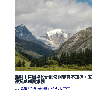
媽呀！這風格設計師沒說我真不知道，家
裡質感瞬間爆棚！
設計風格
/ 作者:
宅小編
/
20 4 月, 2025