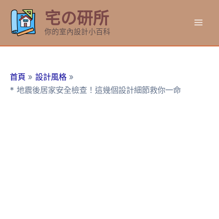
跳
宅の研所
至
Mai
主
你的室內設計小百科
要
Men
內
容
首頁
設計風格
* 地震後居家安全檢查！這幾個設計細節救你一命