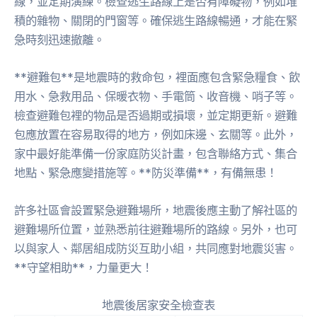
線，並定期演練。檢查逃生路線上是否有障礙物，例如堆
積的雜物、關閉的門窗等。確保逃生路線暢通，才能在緊
急時刻迅速撤離。
**避難包**是地震時的救命包，裡面應包含緊急糧食、飲
用水、急救用品、保暖衣物、手電筒、收音機、哨子等。
檢查避難包裡的物品是否過期或損壞，並定期更新。避難
包應放置在容易取得的地方，例如床邊、玄關等。此外，
家中最好能準備一份家庭防災計畫，包含聯絡方式、集合
地點、緊急應變措施等。**防災準備**，有備無患！
許多社區會設置緊急避難場所，地震後應主動了解社區的
避難場所位置，並熟悉前往避難場所的路線。另外，也可
以與家人、鄰居組成防災互助小組，共同應對地震災害。
**守望相助**，力量更大！
地震後居家安全檢查表