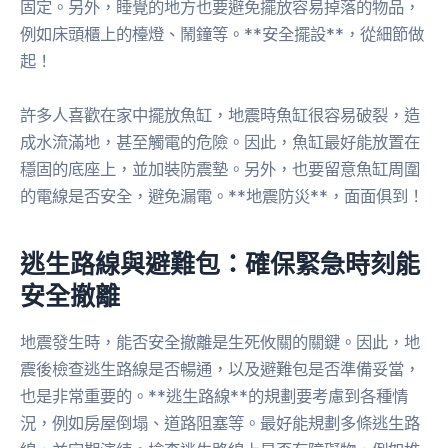
固定。另外，睡覺的地方也要避免擺放容易掉落的物品，
例如床頭櫃上的檯燈、鬧鐘等。**安全擺設**，從細節做
起！
許多人喜歡在家中擺放魚缸，地震時魚缸很容易破裂，造
成水流滿地，甚至觸電的危險。因此，魚缸最好能放置在
穩固的底座上，並加裝防震墊。另外，也要留意魚缸周圍
的電線是否安全，避免漏電。**地震防災**，面面俱到！
逃生路線與避難包：確保緊急時刻能
安全撤離
地震發生時，能否安全撤離是生死攸關的關鍵。因此，地
震後檢查逃生路線是否暢通，以及避難包是否準備妥當，
也是非常重要的。**逃生路線**的規劃要考慮到各種情
況，例如房屋倒塌、道路阻塞等。最好能規劃多條逃生路