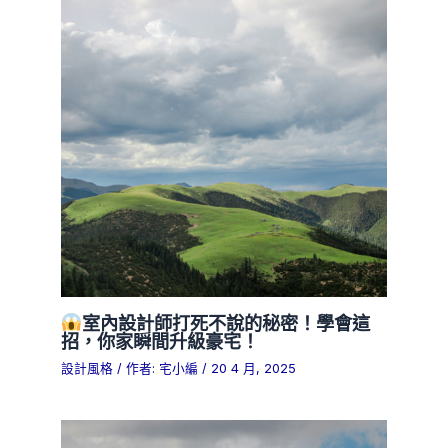
室內設計師打死不說的秘密！學會這
招，你家瞬間升級豪宅！
設計風格
/ 作者:
宅小編
/
20 4 月, 2025