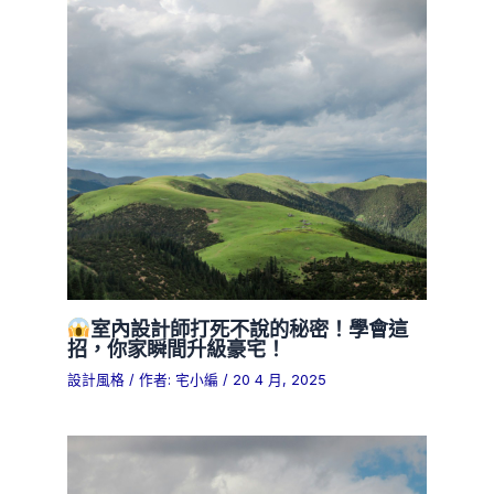
室內設計師打死不說的秘密！學會這
招，你家瞬間升級豪宅！
設計風格
/ 作者:
宅小編
/
20 4 月, 2025