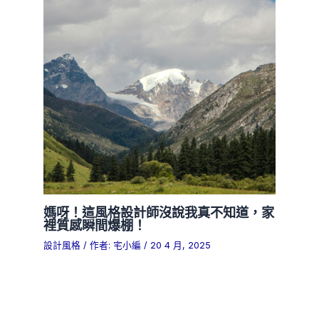
媽呀！這風格設計師沒說我真不知道，家
裡質感瞬間爆棚！
設計風格
/ 作者:
宅小編
/
20 4 月, 2025