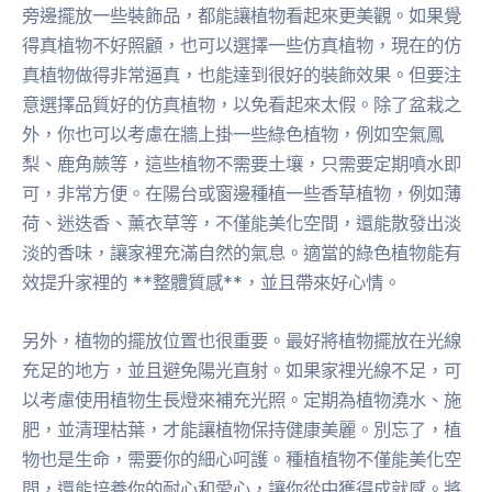
旁邊擺放一些裝飾品，都能讓植物看起來更美觀。如果覺
得真植物不好照顧，也可以選擇一些仿真植物，現在的仿
真植物做得非常逼真，也能達到很好的裝飾效果。但要注
意選擇品質好的仿真植物，以免看起來太假。除了盆栽之
外，你也可以考慮在牆上掛一些綠色植物，例如空氣鳳
梨、鹿角蕨等，這些植物不需要土壤，只需要定期噴水即
可，非常方便。在陽台或窗邊種植一些香草植物，例如薄
荷、迷迭香、薰衣草等，不僅能美化空間，還能散發出淡
淡的香味，讓家裡充滿自然的氣息。適當的綠色植物能有
效提升家裡的 **整體質感**，並且帶來好心情。
另外，植物的擺放位置也很重要。最好將植物擺放在光線
充足的地方，並且避免陽光直射。如果家裡光線不足，可
以考慮使用植物生長燈來補充光照。定期為植物澆水、施
肥，並清理枯葉，才能讓植物保持健康美麗。別忘了，植
物也是生命，需要你的細心呵護。種植植物不僅能美化空
間，還能培養你的耐心和愛心，讓你從中獲得成就感。將