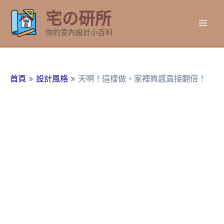
跳
宅の研所
至
Mai
主
你的室內設計小百科
要
Men
內
容
首頁
設計風格
天啊！這樣做，家裡質感直接翻倍！