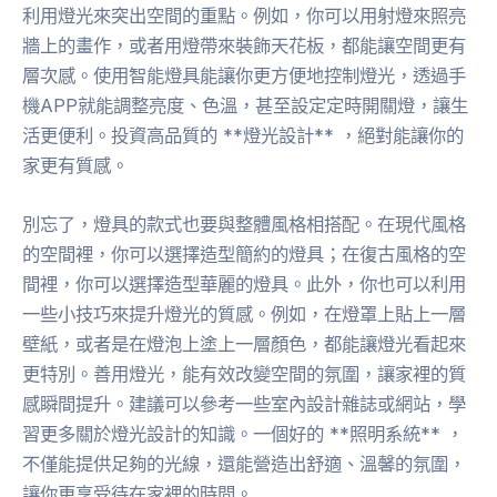
利用燈光來突出空間的重點。例如，你可以用射燈來照亮
牆上的畫作，或者用燈帶來裝飾天花板，都能讓空間更有
層次感。使用智能燈具能讓你更方便地控制燈光，透過手
機APP就能調整亮度、色溫，甚至設定定時開關燈，讓生
活更便利。投資高品質的 **燈光設計** ，絕對能讓你的
家更有質感。
別忘了，燈具的款式也要與整體風格相搭配。在現代風格
的空間裡，你可以選擇造型簡約的燈具；在復古風格的空
間裡，你可以選擇造型華麗的燈具。此外，你也可以利用
一些小技巧來提升燈光的質感。例如，在燈罩上貼上一層
壁紙，或者是在燈泡上塗上一層顏色，都能讓燈光看起來
更特別。善用燈光，能有效改變空間的氛圍，讓家裡的質
感瞬間提升。建議可以參考一些室內設計雜誌或網站，學
習更多關於燈光設計的知識。一個好的 **照明系統** ，
不僅能提供足夠的光線，還能營造出舒適、溫馨的氛圍，
讓你更享受待在家裡的時間。