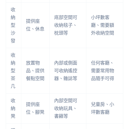
收
納
底部空間可
小坪數客
提供座
型
收納毯子、
廳、需要額
位、休息
沙
枕頭等
外收納空間
發
收
納
放置物
內部或側面
任何客廳、
型
品、提供
可收納遙控
需要常用物
茶
餐點空間
器、雜誌等
品隨手可得
几
收
內部空間可
提供座
兒童房、小
納
收納玩具、
位、腳凳
坪數客廳
凳
書籍等