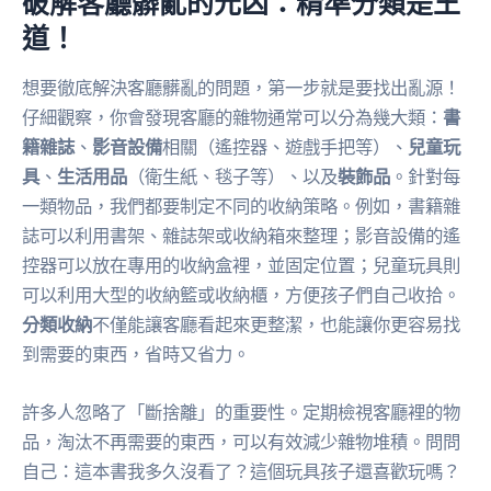
破解客廳髒亂的元凶：精準分類是王
道！
想要徹底解決客廳髒亂的問題，第一步就是要找出亂源！
仔細觀察，你會發現客廳的雜物通常可以分為幾大類：
書
籍雜誌
、
影音設備
相關（遙控器、遊戲手把等）、
兒童玩
具
、
生活用品
（衛生紙、毯子等）、以及
裝飾品
。針對每
一類物品，我們都要制定不同的收納策略。例如，書籍雜
誌可以利用書架、雜誌架或收納箱來整理；影音設備的遙
控器可以放在專用的收納盒裡，並固定位置；兒童玩具則
可以利用大型的收納籃或收納櫃，方便孩子們自己收拾。
分類收納
不僅能讓客廳看起來更整潔，也能讓你更容易找
到需要的東西，省時又省力。
許多人忽略了「斷捨離」的重要性。定期檢視客廳裡的物
品，淘汰不再需要的東西，可以有效減少雜物堆積。問問
自己：這本書我多久沒看了？這個玩具孩子還喜歡玩嗎？