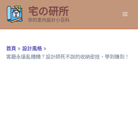
跳
宅の研所
至
Mai
主
你的室內設計小百科
要
Men
內
容
首頁
設計風格
客廳永遠亂糟糟？設計師死不說的收納密技，學到賺到！