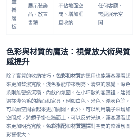
壁
展示裝飾
不佔地面空
任何客廳、
掛
品、放置
間、增加垂
需要展示空
層
書籍
直收納
間
板
色彩與材質的魔法：視覺放大術與質
感提升
除了實質的收納技巧，
色彩和材質
的運用也能讓客廳看起
來更加整潔寬敞。淺色系能帶來明亮、清爽的感覺，深色
系則能營造沉穩、內斂的氛圍。在小坪數的客廳裡，建議
選擇淺色系的牆面和家具，例如白色、米色、淺灰色等，
可以讓空間看起來更加開闊。此外，可以利用
鏡子
來增加
空間感。將鏡子掛在牆面上，可以反射光線，讓客廳看起
來更加明亮寬敞。
色彩搭配
和
材質選擇
對空間的整體氛圍
影響很大。