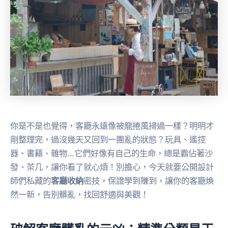
你是不是也覺得，客廳永遠像被龍捲風掃過一樣？明明才
剛整理完，過沒幾天又回到一團亂的狀態？玩具、遙控
器、書籍、雜物…它們好像有自己的生命，總是霸佔著沙
發、茶几，讓你看了就心煩！別擔心，今天就要公開設計
師們私藏的
客廳收納
密技，保證學到賺到，讓你的客廳煥
然一新，告別髒亂，找回舒適與美觀！