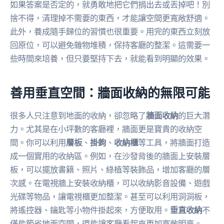
如果答案是否定的，就勇敢地把它們捐出去或丟掉吧！別
捨不得，清理掉不需要的東西，才能讓空間更寬敞舒適。
此外，養成隨手歸位的習慣也很重要。用完的東西立刻放
回原位，可以避免雜物堆積，保持客廳的整潔。這需要一
些時間來培養，但只要堅持下去，就能看到明顯的效果。
善用垂直空間：牆面收納的無限可能
很多人只注意到地面的收納，卻忽略了
牆面收納
的巨大潛
力。尤其是在小坪數的客廳裡，牆面更是寶貴的收納空
間。你可以利用
層板
、
掛鉤
、
收納櫃
等工具，將牆面打造
成一個實用的收納區。例如，在沙發背後的牆面上安裝層
板，可以擺放書籍、照片、綠植等裝飾品，增加客廳的層
次感。在電視牆上安裝收納櫃，可以收納影音設備、遊戲
光碟等物品，讓電視櫃更加整潔。甚至可以利用洞洞板，
將遙控器、鑰匙等小物件掛起來，方便取用。
垂直收納
不
僅能節省地面空間，還能讓客廳看起來更加寬敞明亮。