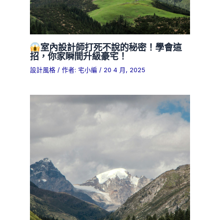
室內設計師打死不說的秘密！學會這
招，你家瞬間升級豪宅！
設計風格
/ 作者:
宅小編
/
20 4 月, 2025