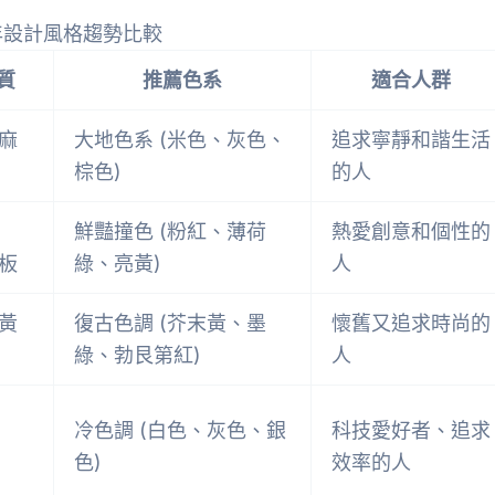
4年設計風格趨勢比較
質
推薦色系
適合人群
麻
大地色系 (米色、灰色、
追求寧靜和諧生活
棕色)
的人
鮮豔撞色 (粉紅、薄荷
熱愛創意和個性的
板
綠、亮黃)
人
黃
復古色調 (芥末黃、墨
懷舊又追求時尚的
綠、勃艮第紅)
人
冷色調 (白色、灰色、銀
科技愛好者、追求
色)
效率的人