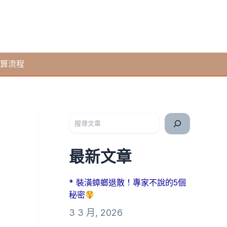
算流程
搜尋
最新文章
* 裝潢蟑螂退散！專家不說的5個
秘密
3 3 月, 2026