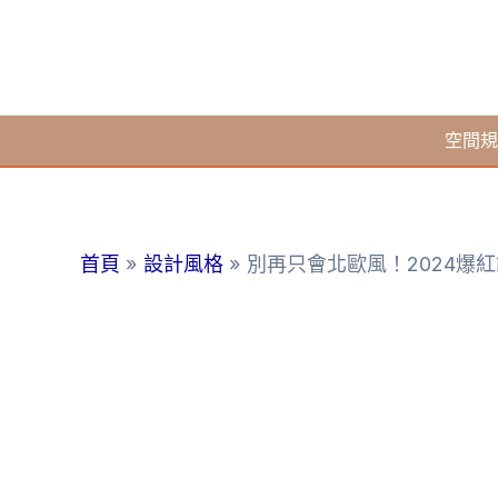
跳
至
主
要
空間規
內
容
首頁
設計風格
別再只會北歐風！2024爆