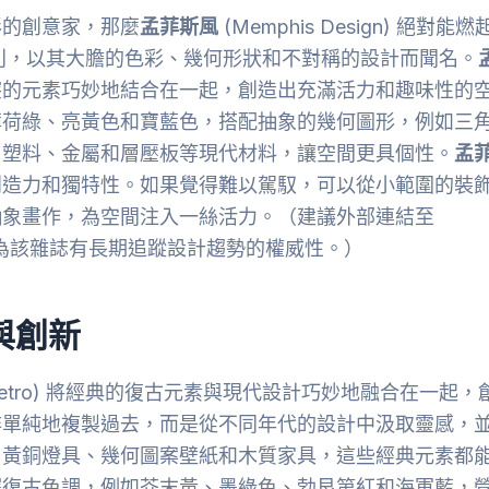
形的創意家，那麼
孟菲斯風
(Memphis Design) 絕對能燃
大利，以其大膽的色彩、幾何形狀和不對稱的設計而聞名。
突的元素巧妙地結合在一起，創造出充滿活力和趣味性的
薄荷綠、亮黃色和寶藍色，搭配抽象的幾何圖形，例如三
用塑料、金屬和層壓板等現代材料，讓空間更具個性。
孟
創造力和獨特性。如果覺得難以駕馭，可以從小範圍的裝
抽象畫作，為空間注入一絲活力。（建議外部連結至
介紹，因為該雜誌有長期追蹤設計趨勢的權威性。）
與創新
-Retro) 將經典的復古元素與現代設計巧妙地融合在一起，
非單純地複製過去，而是從不同年代的設計中汲取靈感，
、黃銅燈具、幾何圖案壁紙和木質家具，這些經典元素都
擇復古色調，例如芥末黃、墨綠色、勃艮第紅和海軍藍，