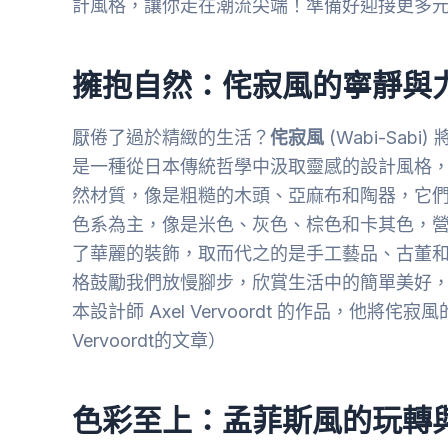
計風格，讓你走在潮流尖端！準備好迎接更多
擁抱自然：侘寂風的寧靜與
厭倦了過於精緻的生活？
侘寂風
(Wabi-Sa
是一種從日本傳統哲學中汲取靈感的設計風格
然材質，像是粗糙的木頭、亞麻布和陶器，它
色系為主，像是米色、灰色、棕色和卡其色，
了華麗的裝飾，取而代之的是手工藝品、古董
格鼓勵我們放慢腳步，欣賞生活中的簡單美好
本設計師 Axel Vervoordt 的作品，他
Vervoordt的文章）
色彩至上：孟菲斯風的玩轉