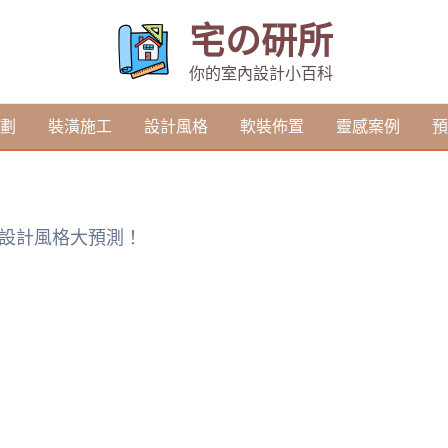
宅の研所
你的室內設計小百科
劃
裝潢施工
設計風格
軟裝佈置
靈感案例
預
紅設計風格大預測！