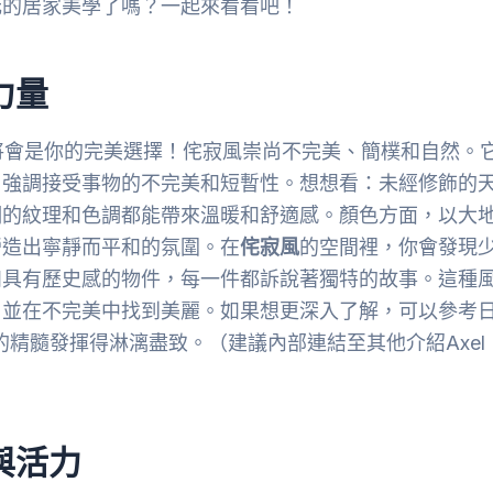
元的居家美學了嗎？一起來看看吧！
力量
bi) 將會是你的完美選擇！侘寂風崇尚不完美、簡樸和自然。
，強調接受事物的不完美和短暫性。想想看：未經修飾的
們的紋理和色調都能帶來溫暖和舒適感。顏色方面，以大
營造出寧靜而平和的氛圍。在
侘寂風
的空間裡，你會發現
和具有歷史感的物件，每一件都訴說著獨特的故事。這種
，並在不完美中找到美麗。如果想更深入了解，可以參考
將侘寂風的精髓發揮得淋漓盡致。（建議內部連結至其他介紹Axel
與活力