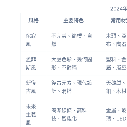
202
風格
主要特色
常用材
侘寂
不完美、簡樸、自
木頭、亞
風
然
布、陶器
孟菲
大膽色彩、幾何圖
塑料、金
斯風
形、不對稱
屬、層壓
新復
復古元素、現代設
天鵝絨、
古風
計、混搭
銅、木材
未來
簡潔線條、高科
金屬、玻
主義
技、智能化
璃、LED
風