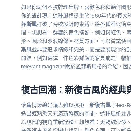
如果你是個不按牌理出牌，喜歡色彩和幾何圖
你的設計魂！這種風格誕生於1980年代的義
菲斯風
打破了傳統設計的束縛，將各種看似衝
間。想想看：鮮豔的撞色搭配，例如粉紅色、
形、圓形和波浪線條。材質方面，可以嘗試使
斯風
並非要追求精緻和完美，而是要展現你的
開始，例如選擇一件色彩鮮豔的家具或是一幅
relevant magazine關於孟菲斯風格的
復古回潮：新復古風的經典
懷舊情懷總是讓人難以抗拒！
新復古風
(Neo
造出既熟悉又充滿新鮮感的空間。這種風格並
以現代的視角重新詮釋。想想看：天鵝絨沙發
在新復古風的空間中找到。顏色方面，可以選