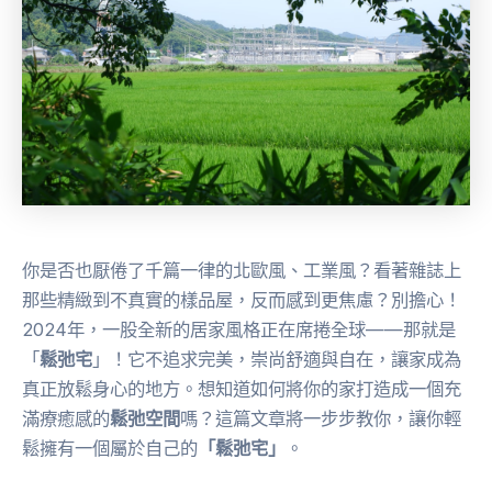
你是否也厭倦了千篇一律的北歐風、工業風？看著雜誌上
那些精緻到不真實的樣品屋，反而感到更焦慮？別擔心！
2024年，一股全新的居家風格正在席捲全球——那就是
「
鬆弛宅
」！它不追求完美，崇尚舒適與自在，讓家成為
真正放鬆身心的地方。想知道如何將你的家打造成一個充
滿療癒感的
鬆弛空間
嗎？這篇文章將一步步教你，讓你輕
鬆擁有一個屬於自己的
「鬆弛宅」
。