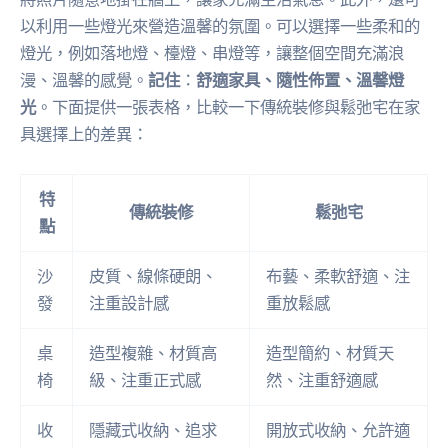
以利用一些燈光來營造溫馨的氛圍。可以選擇一些柔和的
燈光，例如落地燈、檯燈、串燈等，讓整個空間充滿浪
漫、溫馨的感覺。
記住
：
舒適家具、隨性佈置、溫馨燈
光
。下面提供一張表格，比較一下傳統裝修與鬆弛宅在家
具選擇上的差異：
特
傳統裝修
鬆弛宅
點
沙
皮質、線條硬朗、
布藝、柔軟舒適、注
發
注重設計感
重放鬆感
桌
造型複雜、材質高
造型簡約、材質天
椅
級、注重正式感
然、注重舒適感
收
隱藏式收納、追求
開放式收納、允許適