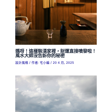
媽呀！這樣裝潢家裡，財運直接噴發啦！
風水大師沒告訴你的秘密
設計風格
/ 作者:
宅小編
/
20 4 月, 2025