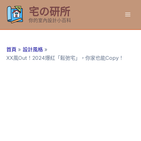
跳
宅の研所
至
Mai
主
你的室內設計小百科
要
Men
內
容
首頁
設計風格
XX風Out！2024爆紅「鬆弛宅」，你家也能Copy！