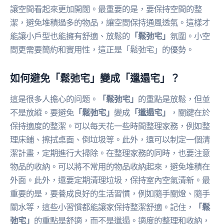
讓空間看起來更加開闊。最重要的是，要保持空間的整
潔，避免堆積過多的物品，讓空間保持通風透氣。這樣才
能讓小戶型也能擁有舒適、放鬆的
「鬆弛宅」
氛圍。小空
間更需要簡約和實用性，這正是「鬆弛宅」的優勢。
如何避免「鬆弛宅」變成「邋遢宅」？
這是很多人擔心的问题。
「鬆弛宅」
的重點是放鬆，但並
不是放縱。要避免
「鬆弛宅」
變成
「邋遢宅」
，關鍵在於
保持適度的整潔。可以每天花一些時間整理家務，例如整
理床鋪、擦拭桌面、倒垃圾等。此外，還可以制定一個清
潔計畫，定期進行大掃除。在整理家務的同時，也要注意
物品的收納。可以將不常用的物品收納起來，避免堆積在
外面。此外，還要定期清理垃圾，保持室內空氣清新。最
重要的是，要養成良好的生活習慣，例如隨手關燈、隨手
關水等，這些小習慣都能讓家保持整潔舒適。記住，
「鬆
弛宅」
的重點是舒適，而不是邋遢。適度的整理和收納，