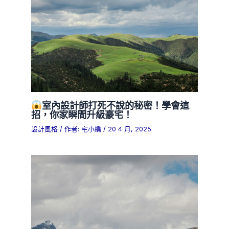
室內設計師打死不說的秘密！學會這
招，你家瞬間升級豪宅！
設計風格
/ 作者:
宅小編
/
20 4 月, 2025