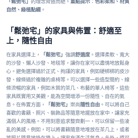
「鬆弛宅」
的理念背道而馳。
重點提示
：
色彩柔和、材質
自然、綠植點綴
。
「鬆弛宅」的家具與佈置：舒適至
上，隨性自由
在家具選擇上，
「鬆弛宅」
強調
舒適度
。選擇柔軟、寬大
的沙發、懶人沙發、地毯等，讓你在家可以盡情地放鬆身
心。避免選擇過於正式、拘謹的家具，例如硬梆梆的皮沙
發、線條過於複雜的桌椅等。可以選擇一些造型簡約、線
條流暢的家具，例如木質的茶几、布藝的單人椅等，這些
家具既實用又美觀，能為空間增添一份隨性、自在的氣
息。在佈置方面，
「鬆弛宅」
崇尚
隨性自由
。可以將自己
喜歡的書籍、照片、裝飾品等隨意地擺放在家中，讓家充
滿個人的風格。不用刻意追求整齊劃一，可以保留一些凌
亂的美感。例如，可以將書籍隨意地堆放在茶几上，或者
將照片隨意地掛在牆上，讓家充滿生活氣息。此外，還可