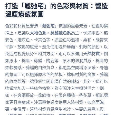
打造「鬆弛宅」的色彩與材質：營造
溫暖療癒氛圍
色彩和材質是營造
「鬆弛宅」
氛圍的重要元素。在色彩選
擇上，建議以
大地色系、莫蘭迪色系
為主，例如米色、燕
麥色、淺灰色、卡其色等，這些色彩溫和、柔和，能帶來
平靜、放鬆的感覺。避免使用過於鮮豔、刺眼的顏色，以
免造成視覺疲勞。材質方面，則可以多運用
天然材質
，例
如原木、棉麻、藤編、陶瓷等。原木的溫潤質感、棉麻的
柔軟觸感、藤編的自然氣息，都能為空間增添溫暖、舒適
的氛圍。可以選擇原木色的地板、棉麻材質的窗簾、藤編
的收納籃等，讓整個空間充滿自然的味道。此外，還可以
適當地加入一些綠色植物，為空間注入生機與活力。例
如，在客廳擺放一盆綠植，在陽台種植一些花草，都能讓
家更具療癒感。注意避免過度使用人造材質，如亮面磁
磚、金屬等，這些材質容易產生冰冷、生硬的感覺，與