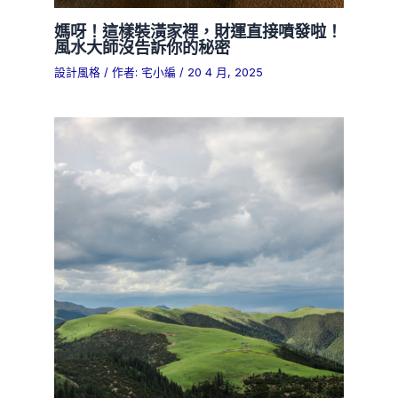
媽呀！這樣裝潢家裡，財運直接噴發啦！
風水大師沒告訴你的秘密
設計風格
/ 作者:
宅小編
/
20 4 月, 2025