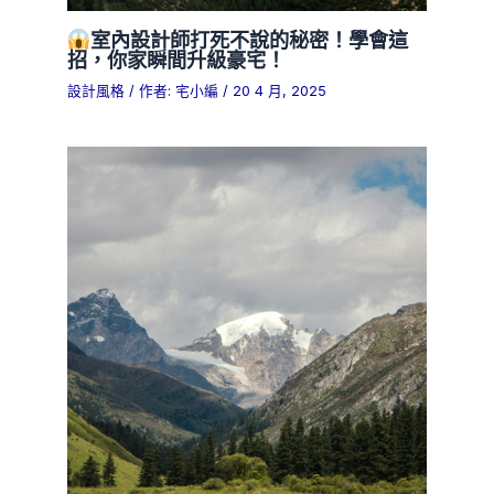
室內設計師打死不說的秘密！學會這
招，你家瞬間升級豪宅！
設計風格
/ 作者:
宅小編
/
20 4 月, 2025