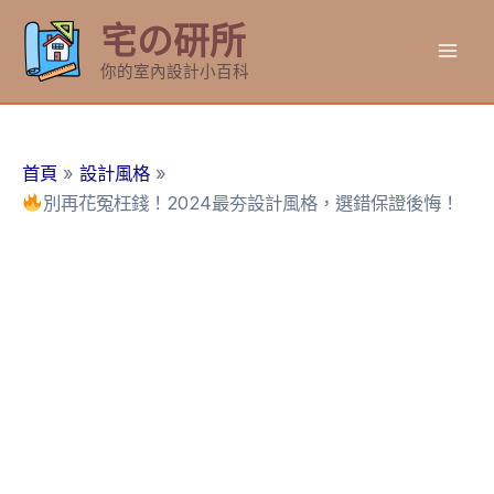
跳
宅の研所
至
Mai
主
你的室內設計小百科
要
Men
內
容
首頁
設計風格
別再花冤枉錢！2024最夯設計風格，選錯保證後悔！