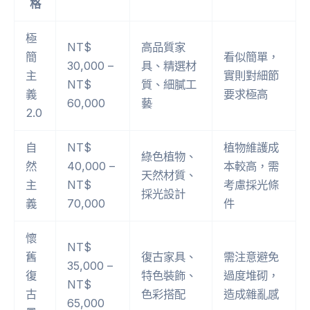
格
極
NT$
高品質家
簡
看似簡單，
30,000 –
具、精選材
主
實則對細節
NT$
質、細膩工
義
要求極高
60,000
藝
2.0
自
NT$
植物維護成
綠色植物、
然
40,000 –
本較高，需
天然材質、
主
NT$
考慮採光條
採光設計
義
70,000
件
懷
NT$
舊
復古家具、
需注意避免
35,000 –
復
特色裝飾、
過度堆砌，
NT$
古
色彩搭配
造成雜亂感
65,000