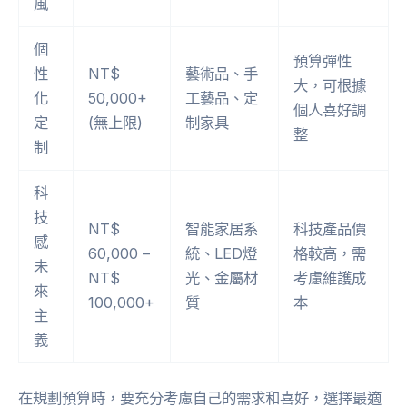
風
個
預算彈性
性
NT$
藝術品、手
大，可根據
化
50,000+
工藝品、定
個人喜好調
定
(無上限)
制家具
整
制
科
技
NT$
智能家居系
科技產品價
感
60,000 –
統、LED燈
格較高，需
未
NT$
光、金屬材
考慮維護成
來
100,000+
質
本
主
義
在規劃預算時，要充分考慮自己的需求和喜好，選擇最適