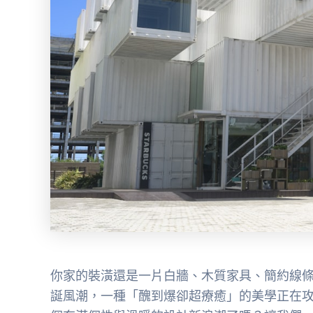
你家的裝潢還是一片白牆、木質家具、簡約線條
誕風潮，一種「醜到爆卻超療癒」的美學正在