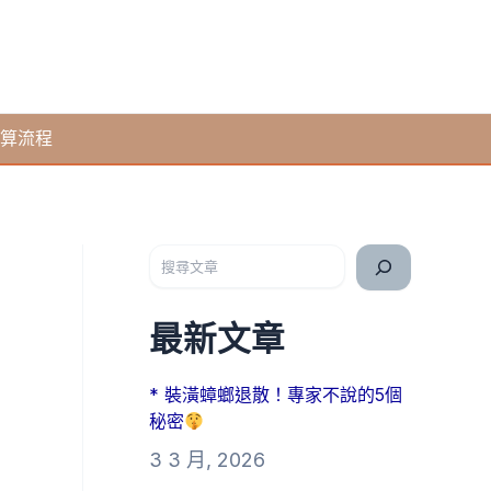
算流程
搜尋
最新文章
* 裝潢蟑螂退散！專家不說的5個
秘密
3 3 月, 2026