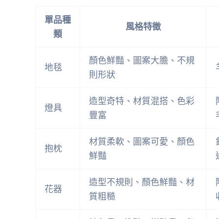
單品種
風格特徵
類
顏色鮮豔、圖案大膽、不規
地毯
則形狀
造型奇特、材質混搭、色彩
燈具
豐富
材質柔軟、圖案可愛、顏色
抱枕
鮮豔
造型不規則、顏色鮮豔、材
花器
質粗糙