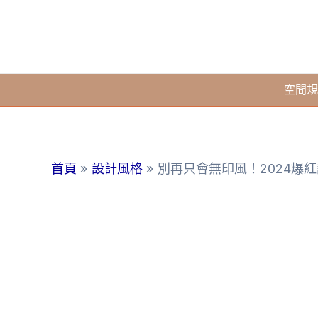
跳
至
主
要
空間規
內
容
首頁
設計風格
別再只會無印風！2024爆