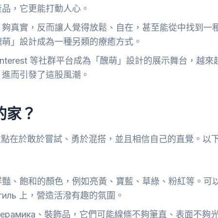
產品，它更能打動人心。
、夠真實，反而讓人覺得放鬆、自在，甚至能從中找到一
醜萌」設計成為一種另類的療癒方式。
m、Pinterest 等社群平台成為「醜萌」設計的展示舞台，越來
，進而引發了這股風潮。
的家？
重點在於敢於嘗試、勇於混搭，並且相信自己的直覺。以
鮮豔、飽和的顏色，例如亮黃、寶藍、草綠、粉紅等。可
тиль 上，營造活潑有趣的氛圍。
ерамика、裝飾品，它們可能線條不夠筆直、表面不夠