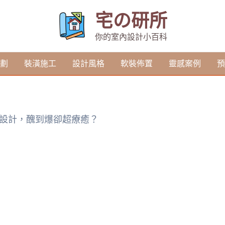
宅の研所
你的室內設計小百科
劃
裝潢施工
設計風格
軟裝佈置
靈感案例
預
紅設計，醜到爆卻超療癒？