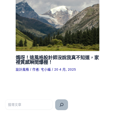
媽呀！這風格設計師沒說我真不知道，家
裡質感瞬間爆棚！
設計風格
/ 作者:
宅小編
/
20 4 月, 2025
搜尋