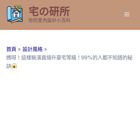
跳
宅の研所
至
Mai
主
你的室內設計小百科
要
Men
內
容
首頁
設計風格
媽呀！這樣裝潢直接升豪宅等級！99%的人都不知道的秘
訣