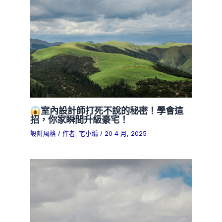
室內設計師打死不說的秘密！學會這
招，你家瞬間升級豪宅！
設計風格
/ 作者:
宅小編
/
20 4 月, 2025