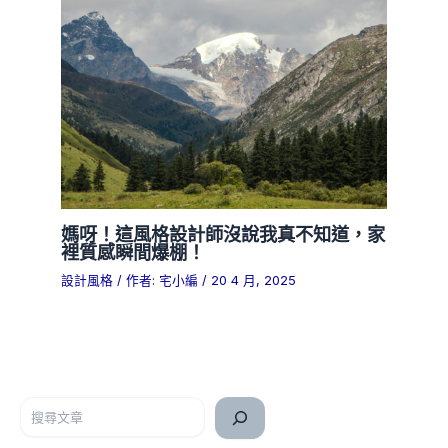
媽呀！這風格設計師沒說我真不知道，家
裡質感瞬間爆棚！
設計風格
/ 作者:
宅小編
/
20 4 月, 2025
搜尋