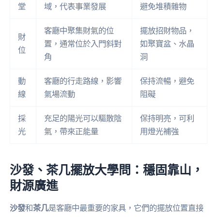
堂
域，代表事業發展
避免堆積雜物
客廳中聚集財氣的位
擺放招財物品，
財
置，通常位於入門斜對
如聚寶盆、水晶
位
角
洞
動
客廳的行走路線，影響
保持流暢，避免
線
氣場流動
阻礙
採
充足的陽光可以驅散陰
保持明亮，可利
光
氣，帶來正能量
用燈光補強
沙發、茶几擺放大學問：穩固靠山，
財源廣進
沙發
和
茶几
是客廳中最重要的家具，它們的擺放位置直接