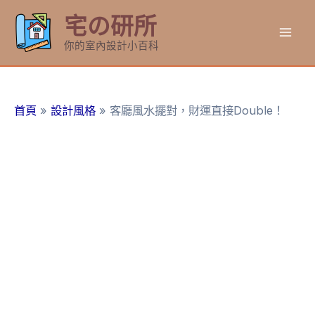
跳
宅の研所
至
Mai
主
你的室內設計小百科
要
Men
內
容
首頁
設計風格
客廳風水擺對，財運直接Double！