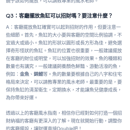
鏡子該如何擺放，可以請教專業的風水老師。
Q3：客廳擺放魚缸可以招財嗎？要注意什麼？
A：客廳擺放魚缸確實可以起到招財的作用，但要注意一
些細節。首先，魚缸的大小要與客廳的空間比例協調，不
宜過大或過小。魚缸的形狀以圓形或長方形為佳，避免選
擇奇形怪狀的魚缸。魚缸的位置也很重要，一般建議擺放
在客廳的財位或明堂，可以加強招財的效果。魚的種類和
數量也有講究，一般建議飼養顏色鮮豔、游動活潑的魚，
例如：
金魚
、
錦鯉
等。魚的數量要根據自己的八字和住宅
格局來決定，可以請教專業的風水老師。最重要的是，要
保持魚缸的清潔衛生，定期換水，才能讓魚兒健康成長，
為你帶來好運。
透過以上的客廳風水指南，相信你已經對如何打造一個招
財納福的客廳有更深入的了解。現在就開始行動，調整你
的客廳擺設，讓財運直接Double吧！