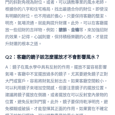
門的斜對角視為財位。或者，可以請教專業的風水老師，
根據你的八字和住宅格局，找出最適合你的財位。即使沒
有明顯的財位，也不用過於擔心，只要保持客廳的整潔、
明亮，氣場流通，就能夠提升財運。此外，可以在客廳擺
放一些招財的吉祥物，例如：
貔貅
、
金蟾
等，來加強招財
的效果。記得，心誠則靈，保持積極樂觀的心態，才是提
升財運的根本之道。
Q2：客廳的鏡子該怎麼擺放才不會影響風水？
A：鏡子在風水學中具有反射的作用，擺放不當容易影響
氣場。客廳中不宜擺放過多的鏡子，尤其要避免鏡子正對
大門或窗戶，容易將財氣反射出去。如果客廳空間較小，
可以利用鏡子來增加空間感，但要注意鏡子的擺放位置。
建議將鏡子擺放在側牆，或者擺放在可以反射室內景物的
位置，避免反射到門窗。此外，鏡子要保持乾淨明亮，避
免模糊或破損，才能發揮其正面的作用。如果實在不確定