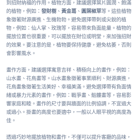
到招財納福的作用。植物方面，建議選擇葉片圓潤、飽滿
的植物，例如：
發財樹
、
黃金葛
、
圓葉椒草
等。這些植物
象徵著財源廣進、生機勃勃。避免選擇帶刺或尖銳的植
物，例如：仙人掌、玫瑰等，容易帶來負面能量。植物的
擺放位置也很重要，可以擺放在財位或明堂，來加強招財
的效果。要注意的是，植物要保持健康，避免枯萎，否則
會影響風水。
畫作方面，建議選擇寓意吉祥、積極向上的畫作，例如：
山水畫、花鳥畫等。山水畫象徵著事業順利、財源廣進，
花鳥畫象徵著生活美好、幸福美滿。避免選擇帶有負面情
緒或暴力元素的畫作，例如：戰爭畫、骷髏畫等，容易影
響家庭和睦。畫作的尺寸要與牆面的比例協調，不宜過大
或過小。掛畫的高度也要適中，一般以人眼平視的高度為
佳。
透過巧妙地擺放植物和畫作，不僅可以提升客廳的品味，