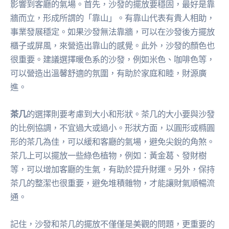
影響到客廳的氣場。首先，沙發的擺放要穩固，最好是靠
牆而立，形成所謂的「靠山」。有靠山代表有貴人相助，
事業發展穩定。如果沙發無法靠牆，可以在沙發後方擺放
櫃子或屏風，來營造出靠山的感覺。此外，沙發的顏色也
很重要。建議選擇暖色系的沙發，例如米色、咖啡色等，
可以營造出溫馨舒適的氛圍，有助於家庭和睦，財源廣
進。
茶几
的選擇則要考慮到大小和形狀。茶几的大小要與沙發
的比例協調，不宜過大或過小。形狀方面，以圓形或橢圓
形的茶几為佳，可以緩和客廳的氣場，避免尖銳的角煞。
茶几上可以擺放一些綠色植物，例如：黃金葛、發財樹
等，可以增加客廳的生氣，有助於提升財運。另外，保持
茶几的整潔也很重要，避免堆積雜物，才能讓財氣順暢流
通。
記住，沙發和茶几的擺放不僅僅是美觀的問題，更重要的