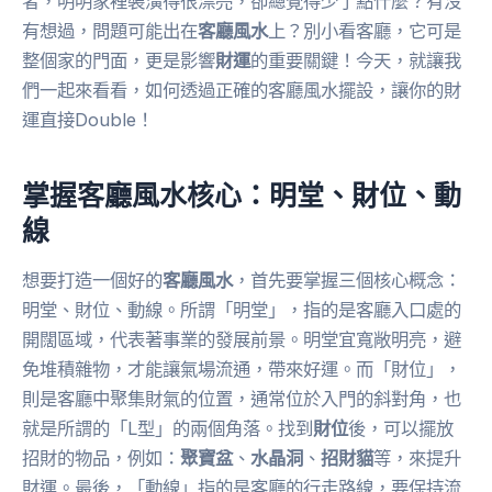
者，明明家裡裝潢得很漂亮，卻總覺得少了點什麼？有沒
有想過，問題可能出在
客廳風水
上？別小看客廳，它可是
整個家的門面，更是影響
財運
的重要關鍵！今天，就讓我
們一起來看看，如何透過正確的客廳風水擺設，讓你的財
運直接Double！
掌握客廳風水核心：明堂、財位、動
線
想要打造一個好的
客廳風水
，首先要掌握三個核心概念：
明堂、財位、動線。所謂「明堂」，指的是客廳入口處的
開闊區域，代表著事業的發展前景。明堂宜寬敞明亮，避
免堆積雜物，才能讓氣場流通，帶來好運。而「財位」，
則是客廳中聚集財氣的位置，通常位於入門的斜對角，也
就是所謂的「L型」的兩個角落。找到
財位
後，可以擺放
招財的物品，例如：
聚寶盆
、
水晶洞
、
招財貓
等，來提升
財運。最後，「動線」指的是客廳的行走路線，要保持流