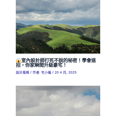
室內設計師打死不說的秘密！學會這
招，你家瞬間升級豪宅！
設計風格
/ 作者:
宅小編
/
20 4 月, 2025