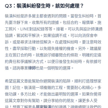
Q3：裝潢糾紛發生時，該如何處理？
裝潢糾紛是許多屋主都會遇到的問題。當發生糾紛時，首
先要冷靜下來，收集所有的證據，包括合約、報價單、施
工照片、LINE對話紀錄等等。接著，可以先與設計師溝通
協調，嘗試和平解決。如果協調不成，可以向消保會申
訴，或是尋求法律途徑解決。在處理糾紛時，要注意時效
性，盡早採取行動，以免錯失維權的機會。另外，建議屋
主在簽訂合約時，就應該仔細審閱合約條款，明確約定違
約責任和爭議解決方式，以便日後發生糾紛時，有依據可
循。諮詢專業
律師
也是一個明智的選擇。
希望這篇文章能幫助你避開裝潢的陷阱，順利打造理想家
園！記住，裝潢是一項複雜的工程，需要耐心和細心。多
做功課，多方比較，才能做出最明智的選擇。如果你覺得
這篇文章對你有幫助，請分享給你的朋友，讓更多人受
益！想要了解更多
居家裝潢
的知識嗎？請繼續關注我們的