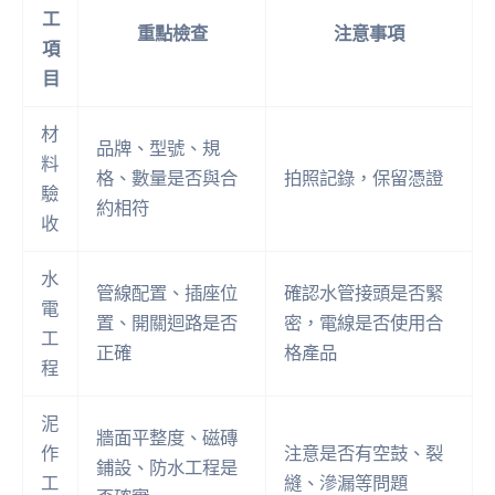
工
重點檢查
注意事項
項
目
材
品牌、型號、規
料
格、數量是否與合
拍照記錄，保留憑證
驗
約相符
收
水
管線配置、插座位
確認水管接頭是否緊
電
置、開關迴路是否
密，電線是否使用合
工
正確
格產品
程
泥
牆面平整度、磁磚
作
注意是否有空鼓、裂
鋪設、防水工程是
工
縫、滲漏等問題