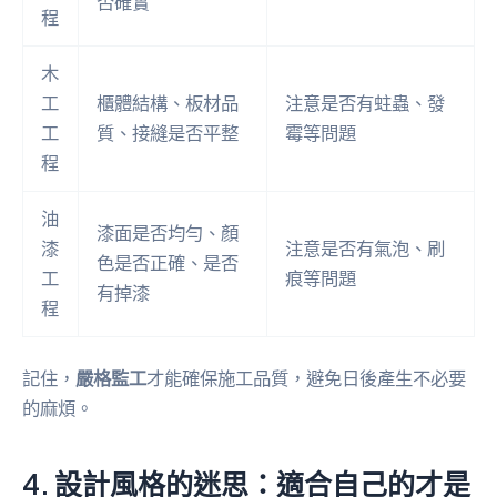
否確實
程
木
工
櫃體結構、板材品
注意是否有蛀蟲、發
工
質、接縫是否平整
霉等問題
程
油
漆面是否均勻、顏
漆
注意是否有氣泡、刷
色是否正確、是否
工
痕等問題
有掉漆
程
記住，
嚴格監工
才能確保施工品質，避免日後產生不必要
的麻煩。
4. 設計風格的迷思：適合自己的才是