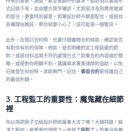
所有的變更、調整，甚至是額外的要求，都必須以書面形
式記錄下來，並由雙方簽字確認。尤其是涉及到費用增減
的部分，更要特別留意。如果設計師不願意配合，或是找
各種理由推託，那你就要小心了，這可能是一個警訊。
此外，在簽訂合約時，也要仔細審閱合約條款，確認是否
有對你有利的保障。例如，是否明確約定工程延遲的罰
則？或是材料品質不符的處理方式？如果合約內容過於簡
略，或是對你明顯不利，建議尋求專業律師的協助，以免
日後發生糾紛時，求助無門。記住，
書面合約
是保護自己
的最佳利器。
3. 工程監工的重要性：魔鬼藏在細節
裡
你以為把房子交給設計師就萬事大吉了嗎？大錯特錯！裝
潢工程中，最重要的環節之一就是
工程監工
。如果沒有嚴