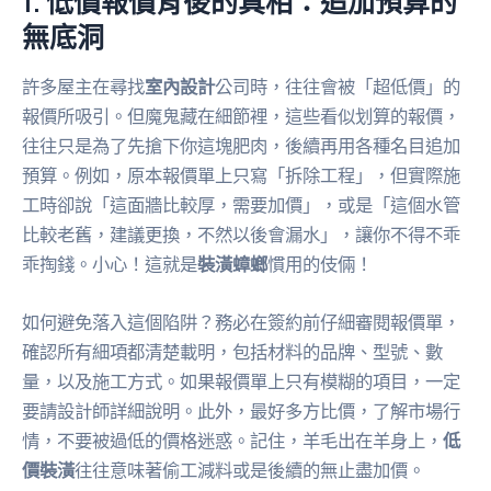
1. 低價報價背後的真相：追加預算的
無底洞
許多屋主在尋找
室內設計
公司時，往往會被「超低價」的
報價所吸引。但魔鬼藏在細節裡，這些看似划算的報價，
往往只是為了先搶下你這塊肥肉，後續再用各種名目追加
預算。例如，原本報價單上只寫「拆除工程」，但實際施
工時卻說「這面牆比較厚，需要加價」，或是「這個水管
比較老舊，建議更換，不然以後會漏水」，讓你不得不乖
乖掏錢。小心！這就是
裝潢蟑螂
慣用的伎倆！
如何避免落入這個陷阱？務必在簽約前仔細審閱報價單，
確認所有細項都清楚載明，包括材料的品牌、型號、數
量，以及施工方式。如果報價單上只有模糊的項目，一定
要請設計師詳細說明。此外，最好多方比價，了解市場行
情，不要被過低的價格迷惑。記住，羊毛出在羊身上，
低
價裝潢
往往意味著偷工減料或是後續的無止盡加價。