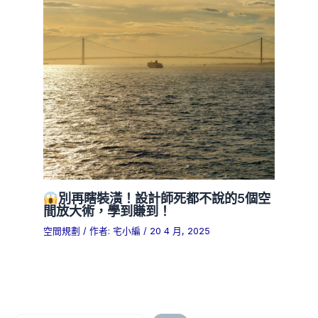
別再瞎裝潢！設計師死都不說的5個空
間放大術，學到賺到！
空間規劃
/ 作者:
宅小編
/
20 4 月, 2025