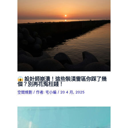
設計師崩潰！這些裝潢雷區你踩了幾
個？別再花冤枉錢！
空間規劃
/ 作者:
宅小編
/
20 4 月, 2025