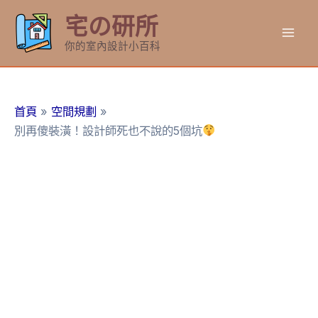
跳
宅の研所
至
Mai
主
你的室內設計小百科
要
Men
內
容
首頁
空間規劃
別再傻裝潢！設計師死也不說的5個坑