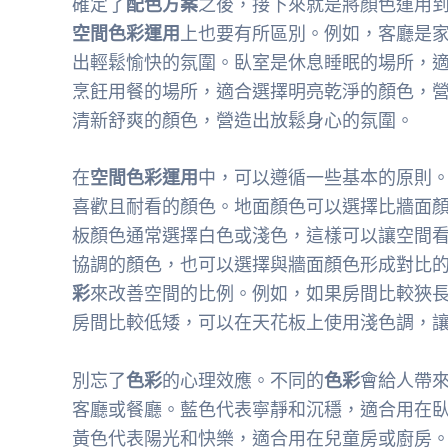
確定了
配色方案
之後，接下來就是將顏色運用
空間色彩運用
上也要有所區別。例如，客廳是
出輕鬆愉快的氛圍。臥室是休息睡眠的場所，
烹飪用餐的場所，適合選擇明亮乾淨的顏色，
清新舒爽的顏色，營造出放鬆身心的氛圍。
在
空間色彩運用
中，可以遵循一些基本的原則
喜歡且耐看的顏色。地面顏色可以選擇比牆面
板顏色通常選擇白色或淺色，這樣可以讓空間
協調的顏色，也可以選擇與牆面顏色形成對比
彩
來改善空間的比例。例如，如果房間比較狹
房間比較低矮，可以在天花板上使用淺色調，
別忘了
色彩
的心理效應。不同的
色彩
會給人帶
客廳或餐廳。藍色代表寧靜和沉穩，適合用在
黃色代表陽光和快樂，適合用在兒童房或廚房