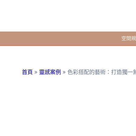
跳
至
主
要
空間規
內
容
首頁
靈感案例
色彩搭配的藝術：打造獨一