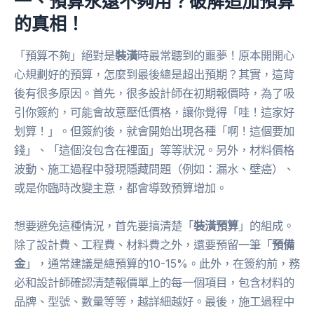
一、預算永遠不夠用？破解追加預算
的真相！
「預算不夠」絕對是
裝潢
時最常聽到的噩夢！原本開開心
心規劃好的預算，怎麼到最後總是超出預期？其實，這背
後有很多原因。首先，很多設計師在初期報價時，為了吸
引你簽約，可能會故意壓低價格，讓你覺得「哇！這家好
划算！」。但簽約後，就會開始出現各種「啊！這個要加
錢」、「這個沒包含在裡面」等等狀況。另外，材料價格
波動、施工過程中發現隱藏問題（例如：漏水、壁癌）、
或是你臨時改變主意，都會導致預算增加。
想要避免這種情況，首先要搞清楚「
裝潢預算
」的組成。
除了設計費、工程費、材料費之外，還要預留一筆「
預備
金
」，通常建議是總預算的10-15%。此外，在簽約前，務
必和設計師確認清楚報價單上的每一個項目，包含材料的
品牌、型號、數量等等，越詳細越好。最後，施工過程中