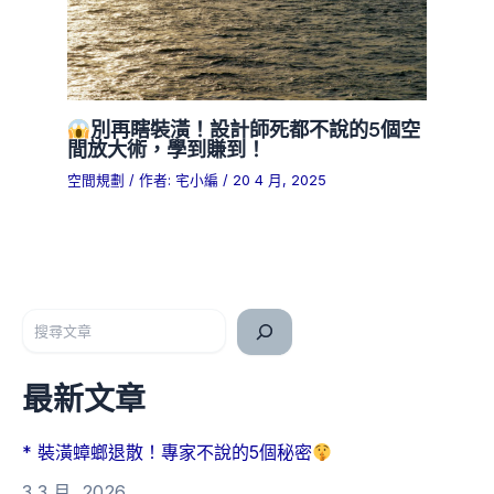
別再瞎裝潢！設計師死都不說的5個空
間放大術，學到賺到！
空間規劃
/ 作者:
宅小編
/
20 4 月, 2025
搜尋
最新文章
* 裝潢蟑螂退散！專家不說的5個秘密
3 3 月, 2026