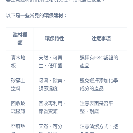
以下是一些常見的
環保建材
：
建材種
環保特性
注意事項
類
實木地
天然、可再
選擇有FSC認證的
板
生、低甲醛
產品
矽藻土
吸濕、除臭、
避免選擇添加化學
塗料
調節濕度
成分的產品
回收玻
回收再利用、
注意表面是否平
璃磁磚
節省資源
整、耐磨
亞麻地
天然、可分
注意清潔方式，避