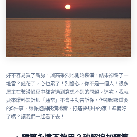
好不容易買了新房，興高采烈地開始
裝潢
，結果卻踩了一
堆雷？錢花了，心也累了！別擔心，你不是一個人！很多
屋主在裝潢過程中都會遇到意想不到的問題。這次，我就
要來爆料設計師「通常」不會主動告訴你，但卻超級重要
的5件事，讓你避開
裝潢地雷
，打造夢想中的家！準備好
了嗎？讓我們一起看下去！