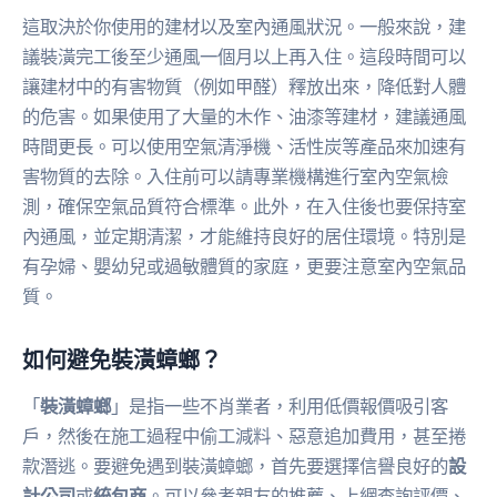
這取決於你使用的建材以及室內通風狀況。一般來說，建
議裝潢完工後至少通風一個月以上再入住。這段時間可以
讓建材中的有害物質（例如甲醛）釋放出來，降低對人體
的危害。如果使用了大量的木作、油漆等建材，建議通風
時間更長。可以使用空氣清淨機、活性炭等產品來加速有
害物質的去除。入住前可以請專業機構進行室內空氣檢
測，確保空氣品質符合標準。此外，在入住後也要保持室
內通風，並定期清潔，才能維持良好的居住環境。特別是
有孕婦、嬰幼兒或過敏體質的家庭，更要注意室內空氣品
質。
如何避免裝潢蟑螂？
「
裝潢蟑螂
」是指一些不肖業者，利用低價報價吸引客
戶，然後在施工過程中偷工減料、惡意追加費用，甚至捲
款潛逃。要避免遇到裝潢蟑螂，首先要選擇信譽良好的
設
計公司
或
統包商
。可以參考親友的推薦、上網查詢評價、