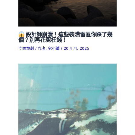
設計師崩潰！這些裝潢雷區你踩了幾
個？別再花冤枉錢！
空間規劃
/ 作者:
宅小編
/
20 4 月, 2025