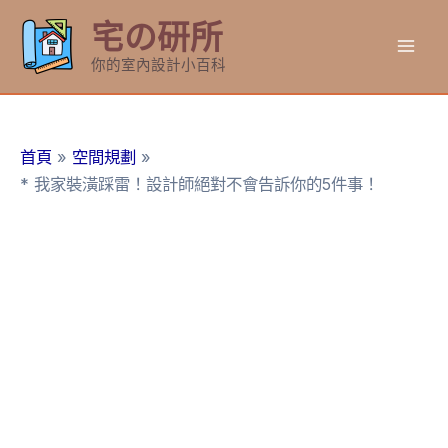
跳
宅の研所
至
Mai
主
你的室內設計小百科
要
Men
內
容
首頁
空間規劃
* 我家裝潢踩雷！設計師絕對不會告訴你的5件事！