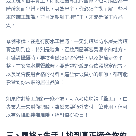
或工班。但事實上，即使是最專業的團隊，也可能因為一
時疏忽而犯錯。因此，身為屋主，你必須主動了解一些基
本的
施工知識
，並且定期到工地監工，才能確保工程品
質。
舉例來說，在進行
防水工程
時，一定要確認防水層是否確
實塗刷到位，特別是牆角、管線周圍等容易漏水的地方。
在鋪設
磁磚
時，要檢查磁磚是否空鼓，以及縫隙是否平
整。在安裝
水電管線
時，要確認管線是否依照規定配置，
以及是否使用合格的材料。這些看似微小的細節，都可能
影響到你未來的居住品質！
如果你對施工細節一竅不通，可以考慮聘請「
監工
」，由
專業人士來幫你把關。雖然需要額外支付一筆費用，但可
以有效降低
裝潢風險
，絕對值得投資！
三、風格 ≠ 生活！找到真正適合你的