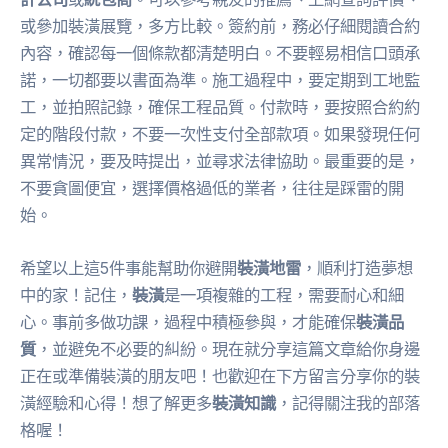
或參加裝潢展覽，多方比較。簽約前，務必仔細閱讀合約
內容，確認每一個條款都清楚明白。不要輕易相信口頭承
諾，一切都要以書面為準。施工過程中，要定期到工地監
工，並拍照記錄，確保工程品質。付款時，要按照合約約
定的階段付款，不要一次性支付全部款項。如果發現任何
異常情況，要及時提出，並尋求法律協助。最重要的是，
不要貪圖便宜，選擇價格過低的業者，往往是踩雷的開
始。
希望以上這5件事能幫助你避開
裝潢地雷
，順利打造夢想
中的家！記住，
裝潢
是一項複雜的工程，需要耐心和細
心。事前多做功課，過程中積極參與，才能確保
裝潢品
質
，並避免不必要的糾紛。現在就分享這篇文章給你身邊
正在或準備裝潢的朋友吧！也歡迎在下方留言分享你的裝
潢經驗和心得！想了解更多
裝潢知識
，記得關注我的部落
格喔！