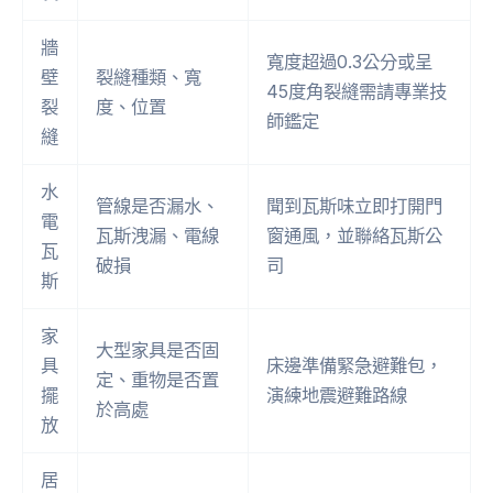
牆
寬度超過0.3公分或呈
壁
裂縫種類、寬
45度角裂縫需請專業技
裂
度、位置
師鑑定
縫
水
管線是否漏水、
聞到瓦斯味立即打開門
電
瓦斯洩漏、電線
窗通風，並聯絡瓦斯公
瓦
破損
司
斯
家
大型家具是否固
具
床邊準備緊急避難包，
定、重物是否置
擺
演練地震避難路線
於高處
放
居