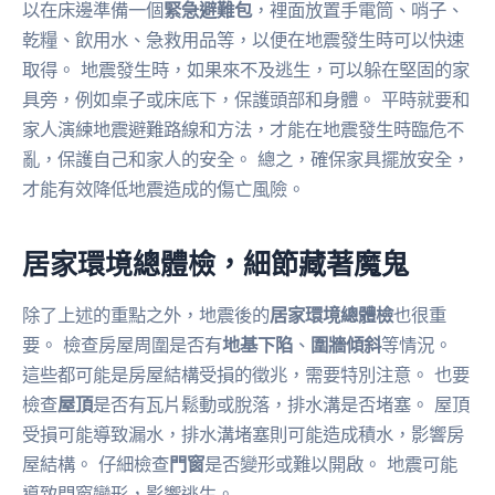
以在床邊準備一個
緊急避難包
，裡面放置手電筒、哨子、
乾糧、飲用水、急救用品等，以便在地震發生時可以快速
取得。 地震發生時，如果來不及逃生，可以躲在堅固的家
具旁，例如桌子或床底下，保護頭部和身體。 平時就要和
家人演練地震避難路線和方法，才能在地震發生時臨危不
亂，保護自己和家人的安全。 總之，確保家具擺放安全，
才能有效降低地震造成的傷亡風險。
居家環境總體檢，細節藏著魔鬼
除了上述的重點之外，地震後的
居家環境總體檢
也很重
要。 檢查房屋周圍是否有
地基下陷
、
圍牆傾斜
等情況。
這些都可能是房屋結構受損的徵兆，需要特別注意。 也要
檢查
屋頂
是否有瓦片鬆動或脫落，排水溝是否堵塞。 屋頂
受損可能導致漏水，排水溝堵塞則可能造成積水，影響房
屋結構。 仔細檢查
門窗
是否變形或難以開啟。 地震可能
導致門窗變形，影響逃生。