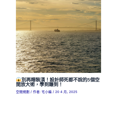
別再瞎裝潢！設計師死都不說的5個空
間放大術，學到賺到！
空間規劃
/ 作者:
宅小編
/
20 4 月, 2025