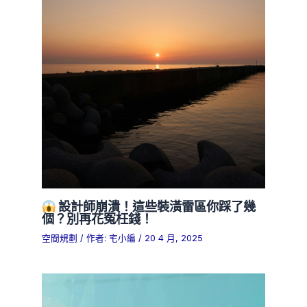
設計師崩潰！這些裝潢雷區你踩了幾
個？別再花冤枉錢！
空間規劃
/ 作者:
宅小編
/
20 4 月, 2025