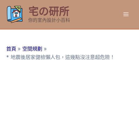
跳
宅の研所
至
Mai
主
你的室內設計小百科
要
Men
內
容
首頁
空間規劃
* 地震後居家健檢懶人包，這幾點沒注意超危險！