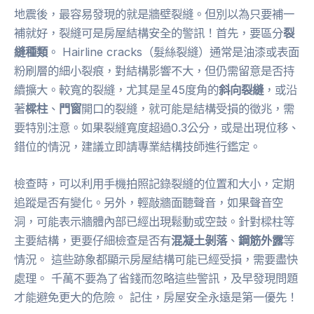
地震後，最容易發現的就是牆壁裂縫。但別以為只要補一
補就好，裂縫可是房屋結構安全的警訊！首先，要區分
裂
縫種類
。 Hairline cracks（髮絲裂縫）通常是油漆或表面
粉刷層的細小裂痕，對結構影響不大，但仍需留意是否持
續擴大。較寬的裂縫，尤其是呈45度角的
斜向裂縫
，或沿
著
樑柱
、
門窗
開口的裂縫，就可能是結構受損的徵兆，需
要特別注意。如果裂縫寬度超過0.3公分，或是出現位移、
錯位的情況，建議立即請專業結構技師進行鑑定。
檢查時，可以利用手機拍照記錄裂縫的位置和大小，定期
追蹤是否有變化。另外，輕敲牆面聽聲音，如果聲音空
洞，可能表示牆體內部已經出現鬆動或空鼓。針對樑柱等
主要結構，更要仔細檢查是否有
混凝土剝落
、
鋼筋外露
等
情況。 這些跡象都顯示房屋結構可能已經受損，需要盡快
處理。 千萬不要為了省錢而忽略這些警訊，及早發現問題
才能避免更大的危險。 記住，房屋安全永遠是第一優先！