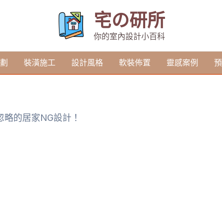
宅の研所
你的室內設計小百科
劃
裝潢施工
設計風格
軟裝佈置
靈感案例
預
忽略的居家NG設計！