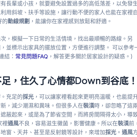
裡有長輩或小孩，就要避免設置過多的高低落差，以免發
以利用斜坡、扶手等設施，讓行動不便的家人也能在家裡
好的
動線規劃
，能讓你在家裡感到放鬆和舒適。
幾次，模擬一下日常的生活情境，找出最順暢的路線。另
，並標示出家具的擺放位置，方便進行調整。 可以參考
部連結：
常見問題FAQ
，解答更多關於居家設計的疑惑。)
足，住久了心情都Down到谷底
響。充足的
採光
，可以讓家裡看起來更明亮溫暖，也能提
清新，減少潮濕和異味。但很多人在
裝潢
時，卻忽略了這
戶遮蔽起來，或是為了節省空間，而將房間隔得太小，導
家裡
通風
不良，容易滋生黴菌，影響健康。所以在
裝潢
前
落地窗、天井、甚至是反射鏡等設計，來增加
採光
。
通風