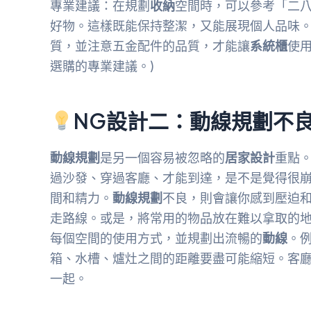
專業建議：在規劃
收納
空間時，可以參考「二八
好物。這樣既能保持整潔，又能展現個人品味。
質，並注意五金配件的品質，才能讓
系統櫃
使用
選購的專業建議。)
NG設計二：動線規劃不
動線規劃
是另一個容易被忽略的
居家設計
重點
過沙發、穿過客廳、才能到達，是不是覺得很
間和精力。
動線規劃
不良，則會讓你感到壓迫
走路線。或是，將常用的物品放在難以拿取的
每個空間的使用方式，並規劃出流暢的
動線
。
箱、水槽、爐灶之間的距離要盡可能縮短。客
一起。