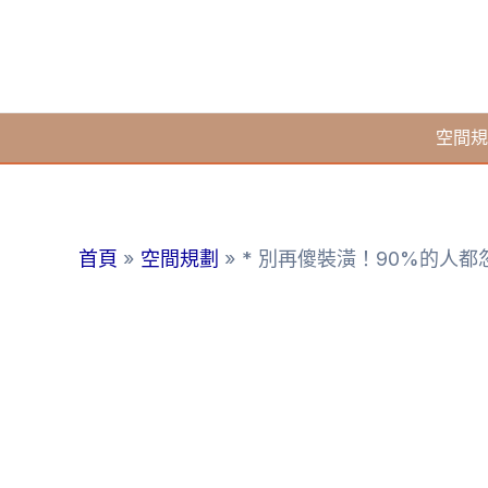
跳
至
主
要
空間規
內
容
首頁
空間規劃
* 別再傻裝潢！90%的人都