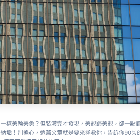
面一樣美輪美奐？但裝潢完才發現，美觀歸美觀，卻一點
納垢！別擔心，這篇文章就是要來拯救你，告訴你90%