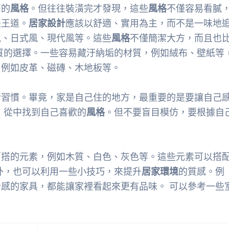
俏的
風格
。但往往裝潢完才發現，這些
風格
不僅容易看膩
是王道。
居家設計
應該以舒適、實用為主，而不是一味地
風、日式風、現代風等。這些
風格
不僅簡潔大方，而且也
質的選擇。一些容易藏汙納垢的材質，例如絨布、壁紙等
，例如皮革、磁磚、木地板等。
活習慣。畢竟，家是自己住的地方，最重要的是要讓自己
，從中找到自己喜歡的
風格
。但不要盲目模仿，要根據自
百搭的元素，例如木質、白色、灰色等。這些元素可以搭
外，也可以利用一些小技巧，來提升
居家環境
的質感。例
感的家具，都能讓家裡看起來更有品味。 可以參考一些