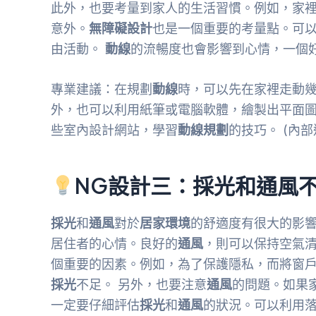
此外，也要考量到家人的生活習慣。例如，家
意外。
無障礙設計
也是一個重要的考量點。可
由活動。
動線
的流暢度也會影響到心情，一個
專業建議：在規劃
動線
時，可以先在家裡走動
外，也可以利用紙筆或電腦軟體，繪製出平面圖
些室內設計網站，學習
動線規劃
的技巧。 (內
NG設計三：採光和通風不
採光
和
通風
對於
居家環境
的舒適度有很大的影
居住者的心情。良好的
通風
，則可以保持空氣
個重要的因素。例如，為了保護隱私，而將窗
採光
不足。 另外，也要注意
通風
的問題。如果
一定要仔細評估
採光
和
通風
的狀況。可以利用