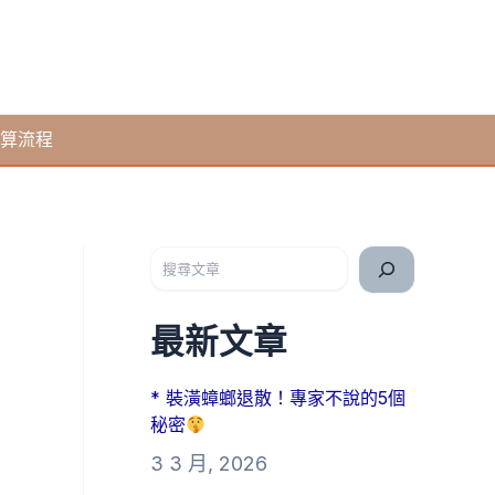
算流程
搜尋
最新文章
* 裝潢蟑螂退散！專家不說的5個
秘密
3 3 月, 2026