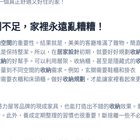
一個真正舒適又好住的家！
劃不足，家裡永遠亂糟糟！
納空間
的重要性。結果就是，美美的客廳堆滿了雜物，簡
就是保持整潔。所以，在
居家設計
初期，就要好好規劃
收
收納
的好幫手。可以利用層架、收納櫃、甚至是隱藏式的
考量到不同空間的
收納
需求。例如，玄關需要鞋櫃和掛衣
則需要衣櫃和床頭櫃。做好
收納規劃
，才能讓家裡看起來
、特力屋等品牌的現成家具，也能打造出不錯的
收納
效果。
合。此外，養成定期整理的習慣也很重要！斷捨離一些不