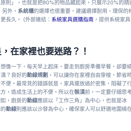
原則」，也就是把80%的物品藏起來，只展示20%的精
 另外，
系統櫃
的選擇也很重要，建議選擇耐用、環保的
更長久。 (外部連結：
系統家具選購指南
，提供系統家具
良，在家裡也要迷路？！
。想像一下，每天早上起床，要走到廚房準備早餐，卻要
崩潰？良好的
動線規劃
，可以讓你在家裡自由穿梭，節省
和不便。最常見的錯誤就是，家具擺放過於密集，阻礙了
地方，造成生活上的不便。所以在
裝潢
前，一定要仔細思
例如，廚房的
動線
應該以「工作三角」為中心，也就是冰
廳的
動線
則應該以沙發為中心，確保家人可以舒適地圍繞