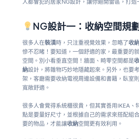
人都會犯的居家NG設計，讓你避開雷區，打造
NG設計一：收納空間規
很多人在
裝潢
時，只注重視覺效果，忽略了
收
慘不忍睹！要知道，一個舒適的家，最重要的
空間。別小看垂直空間！牆面、畸零空間都是
納
設計，將雜物巧妙地隱藏起來。另外，也要
架，客廳需要收納電視周邊設備和書籍，臥室
寬敞舒適。
很多人會覺得系統櫃很貴，但其實善用IKEA
點是要量好尺寸，並根據自己的需求來搭配組
要的物品，才能讓
收納
空間更有效利用。