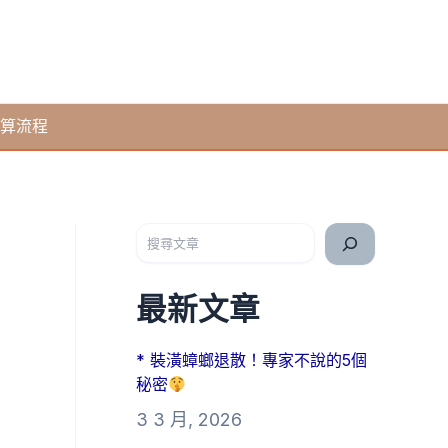
算流程
搜尋
最新文章
* 裝潢蟑螂退散！專家不說的5個
秘密
3 3 月, 2026