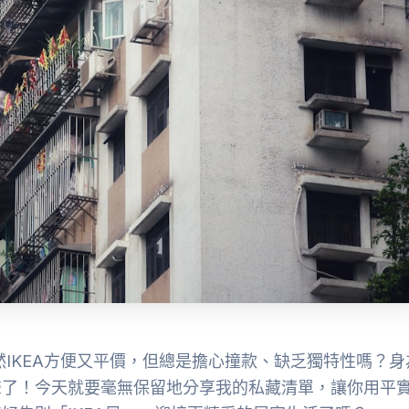
然IKEA方便又平價，但總是擔心撞款、缺乏獨特性嗎？身
聲了！今天就要毫無保留地分享我的私藏清單，讓你用平