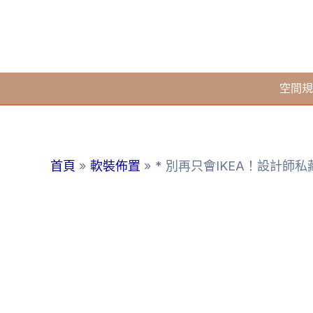
跳
至
主
要
空間規
內
容
首頁
軟裝佈置
* 別再只會IKEA！設計師