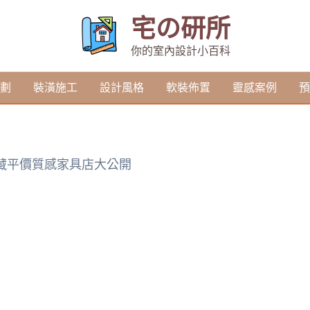
宅の研所
你的室內設計小百科
劃
裝潢施工
設計風格
軟裝佈置
靈感案例
預
私藏平價質感家具店大公開