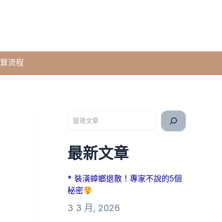
算流程
搜尋
最新文章
* 裝潢蟑螂退散！專家不說的5個
秘密
3 3 月, 2026