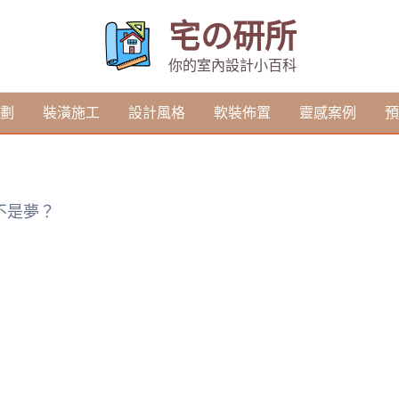
宅の研所
你的室內設計小百科
劃
裝潢施工
設計風格
軟裝佈置
靈感案例
預
不是夢？