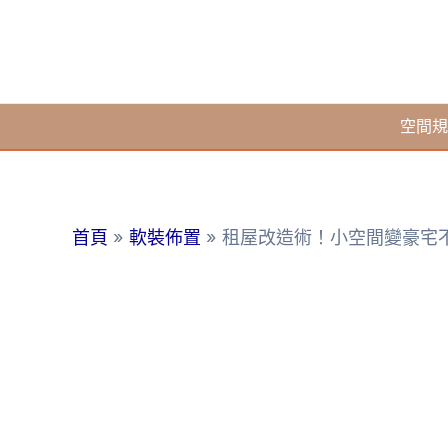
跳
至
主
要
空間規
內
容
首頁
軟裝佈置
租屋改造術！小空間變豪宅