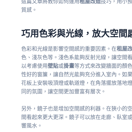
這篇文章將教你如何運用
租屋改造
技巧，用小
質感。
巧用色彩與光線，放大空間
色彩和光線是影響空間感的重要因素。在
租屋
色、淺灰色等。淺色系能夠反射光線，讓空間
以考慮使用
壁貼
或
掛畫
等方式來改變牆面的顏
性好的窗簾，讓自然光能夠充分進入室內。如
花板上安裝吸頂燈或軌道燈，在角落擺放落地
同的氛圍，讓空間更加豐富有層次。
另外，鏡子也是增加空間感的利器。在狹小的
間看起來更大更深。鏡子可以放在走廊、臥室
響風水。