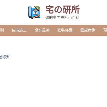
宅の研所
你的室內設計小百科
劃
裝潢施工
設計風格
軟裝佈置
靈感案例
預
報你知