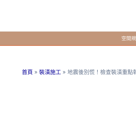
跳
至
主
要
空間規
內
容
首頁
裝潢施工
地震後別慌！檢查裝潢重點