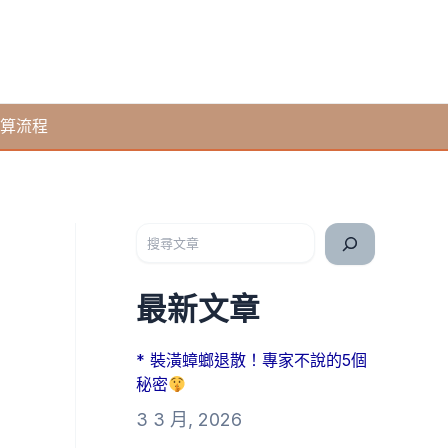
算流程
搜尋
最新文章
* 裝潢蟑螂退散！專家不說的5個
秘密
3 3 月, 2026