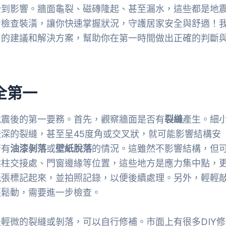
受到影響。牆面龜裂、磁磚隆起、甚至漏水，這些都是地
步檢查裝潢，讓你快速掌握狀況，守護居家安全與舒適！
用的建議和解決方案，幫助你在第一時間做出正確的判斷
全第一
地震後的第一要務。首先，觀察牆面是否有
裂縫
產生。細
深的裂縫，甚至呈45度角或交叉狀，就可能影響結構安
否有
油漆剝落
或
壁紙脫落
的情況。這雖然不影響結構，但
樑柱交接處、門窗邊緣等位置，這些地方是應力集中點，
紙張標記起來，並拍照記錄，以便後續處理。另外，輕輕
經鬆動，需要進一步檢查。
輕微的裂縫或剝落，可以自行修補。市面上有很多DIY修