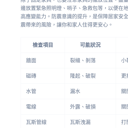
邊放置緊急照明燈、哨子、急救包等，以便在
高應變能力。防震意識的提升，是保障居家安
震帶來的風險，讓你和家人住得更安心。
檢查項目
可能狀況
牆面
裂縫、剝落
小
磁磚
隆起、破裂
更
水管
漏水
關
電線
外露、破損
關
瓦斯管線
瓦斯洩漏
打