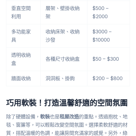
垂直空間
層架、壁掛收納
$500 –
利用
架
$2000
多功能家
收納床架、收納
$3000 –
具
沙發
$10000
透明收納
各種尺寸收納盒
$50 – $300
盒
牆面收納
洞洞板、掛鉤
$200 – $800
巧用軟裝！打造溫馨舒適的空間氛圍
除了硬體設備，
軟裝
也是
租屋改造
的重點。透過抱枕、地
毯、窗簾等，可以輕鬆改變空間氛圍。選擇柔軟舒適的材
質，搭配溫暖的色調，能讓房間充滿家的感覺。另外，綠