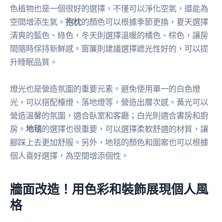
色植物也是一個很好的選擇，不僅可以淨化空氣，還能為
空間增添生氣。
抱枕
的顏色可以根據季節更換，夏天選擇
清爽的藍色、綠色，冬天則選擇溫暖的橘色、棕色，讓房
間隨時保持新鮮感。窗簾則建議選擇遮光性好的，可以提
升睡眠品質。
燈光也是營造氛圍的重要元素。避免使用單一的白色燈
光，可以搭配檯燈、落地燈等，營造出層次感。黃光可以
營造溫馨的氛圍，適合臥室和客廳；白光則適合書房和廚
房。
地毯
的選擇也很重要，可以選擇柔軟舒適的材質，讓
腳踩上去更加舒服。另外，地毯的顏色和圖案也可以根據
個人喜好選擇，為空間增添個性。
牆面改造！用色彩和裝飾展現個人風
格