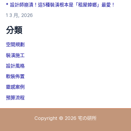
* 設計師崩潰！這5種裝潢根本是「租屋蟑螂」最愛！
1 3 月, 2026
分類
空間規劃
裝潢施工
設計風格
軟裝佈置
靈感案例
預算流程
Copyright © 2026 宅の研所