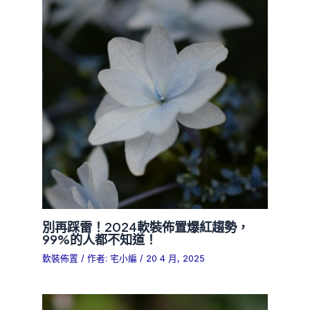
別再踩雷！2024軟裝佈置爆紅趨勢，
99%的人都不知道！
軟裝佈置
/ 作者:
宅小編
/
20 4 月, 2025