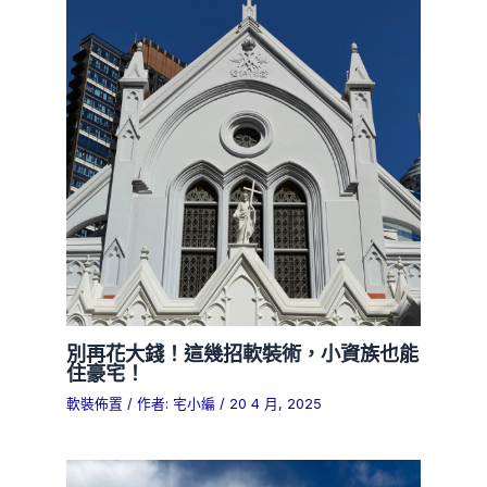
別再花大錢！這幾招軟裝術，小資族也能
住豪宅！
軟裝佈置
/ 作者:
宅小編
/
20 4 月, 2025