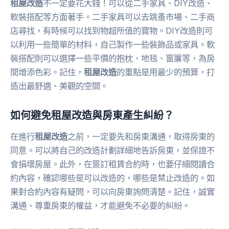
租屋改造
不一定要花大錢！可以從二手家具、DIY改造、
軟裝搭配等方面著手。二手家具可以去跳蚤市場、二手商
店尋找，有時候可以找到物超所值的寶物。DIY改造則可
以利用一些簡單的材料，自己製作一些裝飾品或家具。軟
裝搭配則可以選擇一些平價的抱枕、地毯、窗簾等，為房
間增添色彩。記住，
租屋改造
的重點是用最少的預算，打
造出最舒適、美觀的空間。
如何避免租屋改造與房東產生糾紛？
在進行
租屋改造
之前，一定要先和房東溝通，取得房東的
同意。可以將自己的改造計劃詳細地告訴房東，並保證不
會損壞房屋。此外，在簽訂租賃合約時，也要仔細閱讀合
約內容，確認哪些是可以改造的，哪些是禁止改造的。如
果對合約內容有疑問，可以向房東詢問清楚。記住，誠實
溝通、尊重房東的權益，才能避免不必要的糾紛。