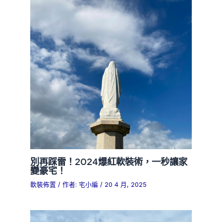
別再踩雷！2024爆紅軟裝術，一秒讓家
變豪宅！
軟裝佈置
/ 作者:
宅小編
/
20 4 月, 2025