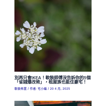
別再只會IKEA！軟裝師傅沒告訴你的5個
「省錢爆改術」，租屋族也能住豪宅！
軟裝佈置
/ 作者:
宅小編
/
20 4 月, 2025