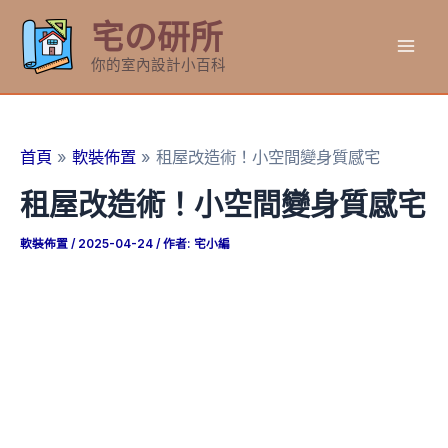
跳
宅の研所
至
Mai
主
你的室內設計小百科
要
Men
內
容
首頁
軟裝佈置
租屋改造術！小空間變身質感宅
租屋改造術！小空間變身質感宅
軟裝佈置
/
2025-04-24
/ 作者:
宅小編