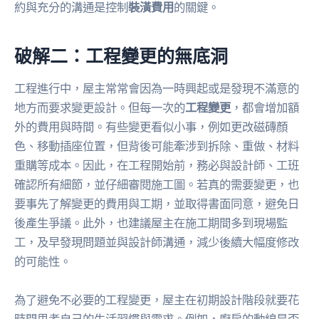
約與充分的溝通是控制
裝潢費用
的關鍵。
破解二：工程變更的無底洞
工程進行中，屋主常常會因為一時興起或是發現不滿意的
地方而要求變更設計。但每一次的
工程變更
，都會增加額
外的費用與時間。有些變更看似小事，例如更改磁磚顏
色、移動插座位置，但背後可能牽涉到拆除、重做、材料
重購等成本。因此，在工程開始前，務必與設計師、工班
確認所有細節，並仔細審閱施工圖。若真的需要變更，也
要事先了解變更的費用與工期，並取得書面同意，避免日
後產生爭議。此外，也建議屋主在施工期間多到現場監
工，及早發現問題並與設計師溝通，減少後續大幅度修改
的可能性。
為了避免不必要的工程變更，屋主在初期設計階段就要花
時間思考自己的生活習慣與需求。例如，廚房的動線是否