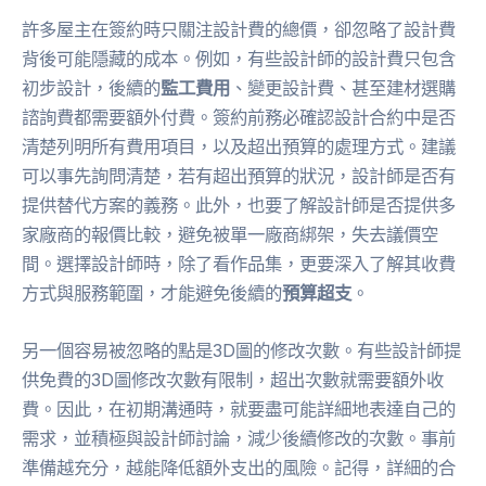
許多屋主在簽約時只關注設計費的總價，卻忽略了設計費
背後可能隱藏的成本。例如，有些設計師的設計費只包含
初步設計，後續的
監工費用
、變更設計費、甚至建材選購
諮詢費都需要額外付費。簽約前務必確認設計合約中是否
清楚列明所有費用項目，以及超出預算的處理方式。建議
可以事先詢問清楚，若有超出預算的狀況，設計師是否有
提供替代方案的義務。此外，也要了解設計師是否提供多
家廠商的報價比較，避免被單一廠商綁架，失去議價空
間。選擇設計師時，除了看作品集，更要深入了解其收費
方式與服務範圍，才能避免後續的
預算超支
。
另一個容易被忽略的點是3D圖的修改次數。有些設計師提
供免費的3D圖修改次數有限制，超出次數就需要額外收
費。因此，在初期溝通時，就要盡可能詳細地表達自己的
需求，並積極與設計師討論，減少後續修改的次數。事前
準備越充分，越能降低額外支出的風險。記得，詳細的合