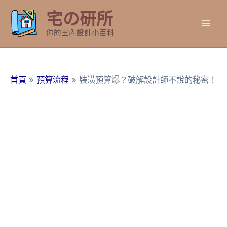
跳
宅の研所
至
Mai
主
你的室內設計小百科
要
Men
內
容
首頁
預算流程
裝潢預算爆？破解設計師不說的秘密！