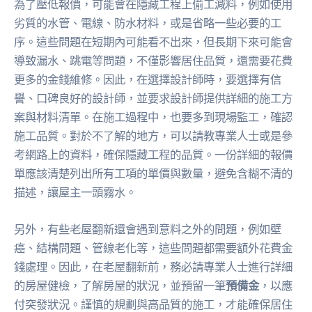
為了壓低報價，可能會在隱藏工程上偷工減料，例如使用
劣質的水管、電線、防水材料，或是省略一些必要的工
序。這些問題在短期內可能看不出來，但長期下來可能會
導致漏水、跳電等問題，不僅影響居住品質，還需要花費
更多的金錢維修。因此，在選擇設計師時，要選擇有信
譽、口碑良好的設計師，並要求設計師提供詳細的施工方
案與材料清單。在施工過程中，也要多到現場監工，確認
施工品質。對於不了解的地方，可以請教專業人士或是參
考網路上的資料，確保隱藏工程的品質。一份詳細的報價
單應該清楚列出所有工項的單價與數量，避免含糊不清的
描述，讓屋主一頭霧水。
另外，有些老屋翻新還會遇到意料之外的問題，例如壁
癌、結構問題、管線老化等，這些問題都需要額外花費金
錢處理。因此，在老屋翻新前，務必請專業人士進行詳細
的房屋健檢，了解房屋的狀況，並預留一筆
預備金
，以應
付突發狀況。謹慎的規劃與高品質的施工，才能確保居住