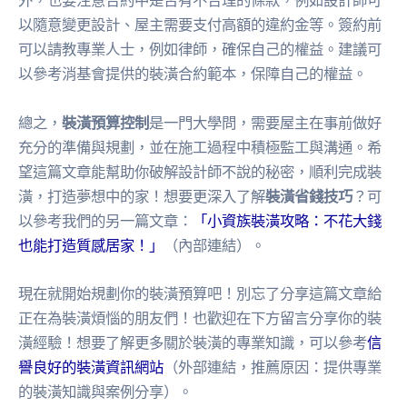
外，也要注意合約中是否有不合理的條款，例如設計師可
以隨意變更設計、屋主需要支付高額的違約金等。簽約前
可以請教專業人士，例如律師，確保自己的權益。建議可
以參考消基會提供的裝潢合約範本，保障自己的權益。
總之，
裝潢預算控制
是一門大學問，需要屋主在事前做好
充分的準備與規劃，並在施工過程中積極監工與溝通。希
望這篇文章能幫助你破解設計師不說的秘密，順利完成裝
潢，打造夢想中的家！想要更深入了解
裝潢省錢技巧
？可
以參考我們的另一篇文章：
「小資族裝潢攻略：不花大錢
也能打造質感居家！」
（內部連結）。
現在就開始規劃你的裝潢預算吧！別忘了分享這篇文章給
正在為裝潢煩惱的朋友們！也歡迎在下方留言分享你的裝
潢經驗！想要了解更多關於裝潢的專業知識，可以參考
信
譽良好的裝潢資訊網站
（外部連結，推薦原因：提供專業
的裝潢知識與案例分享）。