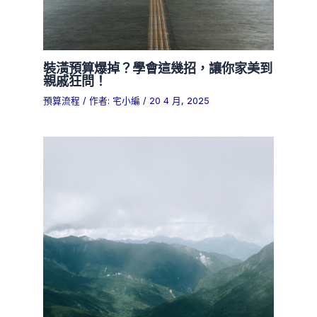
裝潢預算爆掉？學會這幾招，讓你家美到
親戚狂問！
預算流程
/ 作者:
宅小編
/
20 4 月, 2025