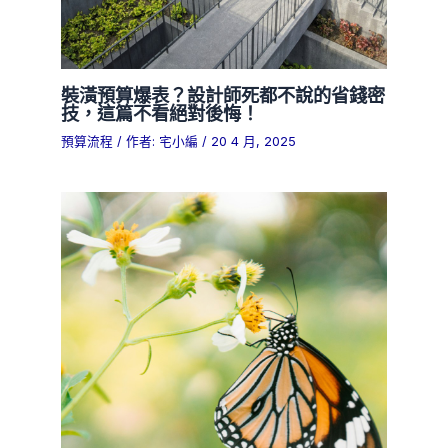
裝潢預算爆表？設計師死都不說的省錢密
技，這篇不看絕對後悔！
預算流程
/ 作者:
宅小編
/
20 4 月, 2025