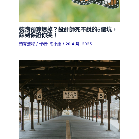
裝潢預算爆掉？設計師死不說的5個坑，
踩到保證你哭！
預算流程
/ 作者:
宅小編
/
20 4 月, 2025