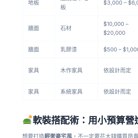
地板
$3,000 – $6,
板
$10,000 –
牆面
石材
$20,000
牆面
乳膠漆
$500 – $1,00
家具
木作家具
依設計而定
家具
系統家具
依設計而定
軟裝搭配術：用小預算營
想要打造
輕奢豪宅風
，不一定要花大錢購買昂