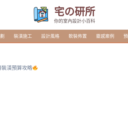
宅の研所
你的室內設計小百科
劃
裝潢施工
設計風格
軟裝佈置
靈感案例
預
用裝潢預算攻略