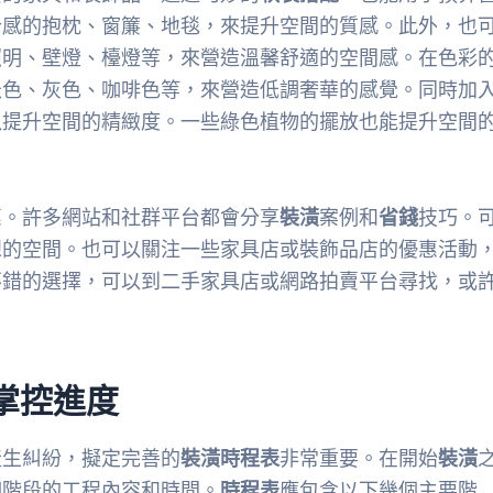
計感的抱枕、窗簾、地毯，來提升空間的質感。此外，也
照明、壁燈、檯燈等，來營造溫馨舒適的空間感。在色彩
米色、灰色、咖啡色等，來營造低調奢華的感覺。同時加
以提升空間的精緻度。一些綠色植物的擺放也能提升空間
惠。許多網站和社群平台都會分享
裝潢
案例和
省錢
技巧。
想的空間。也可以關注一些家具店或裝飾品店的優惠活動
不錯的選擇，可以到二手家具店或網路拍賣平台尋找，或
掌控進度
產生糾紛，擬定完善的
裝潢時程表
非常重要。在開始
裝潢
個階段的工程內容和時間。
時程表
應包含以下幾個主要階