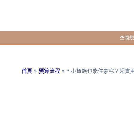
跳
至
主
要
空間規
內
容
首頁
預算流程
* 小資族也能住豪宅？超實