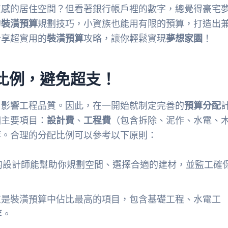
質感的居住空間？但看著銀行帳戶裡的數字，總覺得豪宅
的
裝潢預算
規劃技巧，小資族也能用有限的預算，打造出
分享超實用的
裝潢預算
攻略，讓你輕鬆實現
夢想家園
！
比例，避免超支！
，影響工程品質。因此，在一開始就制定完善的
預算分配
個主要項目：
設計費
、
工程費
（包含拆除、泥作、水電、
等。合理的分配比例可以參考以下原則：
好的設計師能幫助你規劃空間、選擇合適的建材，並監工確
。這是裝潢預算中佔比最高的項目，包含基礎工程、水電工
等。