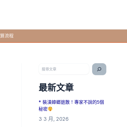
算流程
搜尋
最新文章
* 裝潢蟑螂退散！專家不說的5個
秘密
3 3 月, 2026