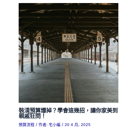
裝潢預算爆掉？學會這幾招，讓你家美到
親戚狂問！
預算流程
/ 作者:
宅小編
/
20 4 月, 2025