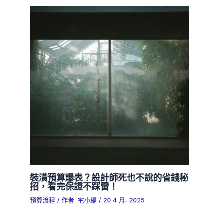
裝潢預算爆表？設計師死也不說的省錢秘
招，看完保證不踩雷！
預算流程
/ 作者:
宅小編
/
20 4 月, 2025