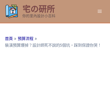
跳
宅の研所
至
Mai
主
你的室內設計小百科
要
Men
內
容
首頁
預算流程
裝潢預算爆掉？設計師死不說的5個坑，踩到保證你哭！