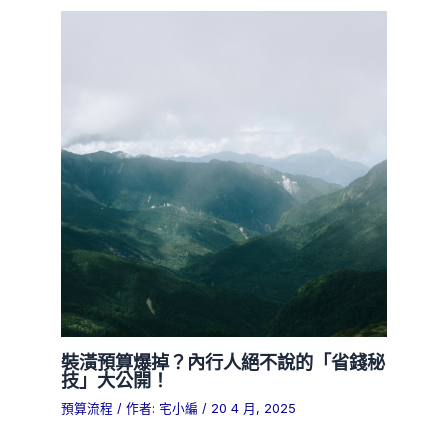
裝潢預算爆掉？內行人絕不說的「省錢秘
技」大公開！
預算流程
/ 作者:
宅小編
/
20 4 月, 2025