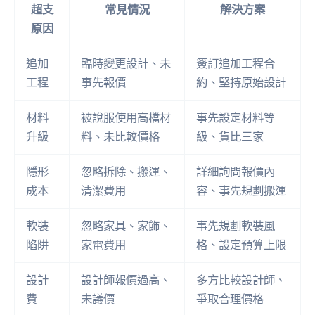
超支
常見情況
解決方案
原因
追加
臨時變更設計、未
簽訂追加工程合
工程
事先報價
約、堅持原始設計
材料
被說服使用高檔材
事先設定材料等
升級
料、未比較價格
級、貨比三家
隱形
忽略拆除、搬運、
詳細詢問報價內
成本
清潔費用
容、事先規劃搬運
軟裝
忽略家具、家飾、
事先規劃軟裝風
陷阱
家電費用
格、設定預算上限
設計
設計師報價過高、
多方比較設計師、
費
未議價
爭取合理價格