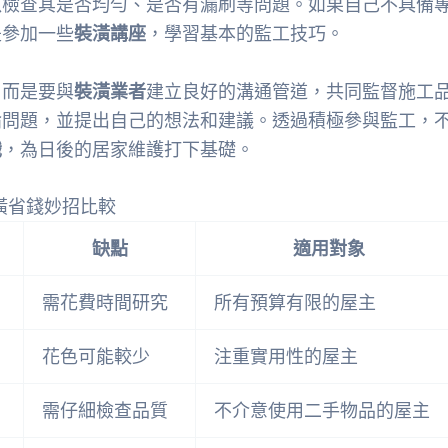
以檢查其是否均勻、是否有漏刷等問題。如果自己不具備
是參加一些
裝潢講座
，學習基本的監工技巧。
，而是要與
裝潢業者
建立良好的溝通管道，共同監督施工
論問題，並提出自己的想法和建議。透過積極參與監工，
識
，為日後的居家維護打下基礎。
潢省錢妙招比較
缺點
適用對象
需花費時間研究
所有預算有限的屋主
花色可能較少
注重實用性的屋主
需仔細檢查品質
不介意使用二手物品的屋主