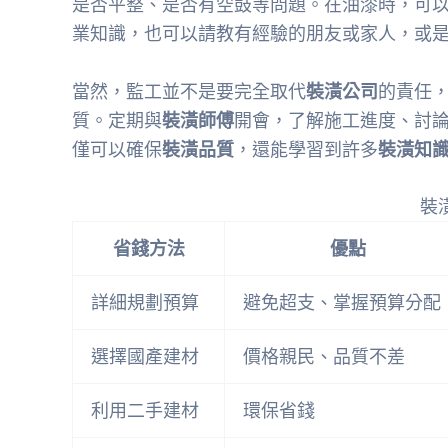
是否平整、是否有空鼓等問題。在油漆時，可
業知識，也可以請教有經驗的朋友或家人，或
當然，監工並不是要完全取代
裝潢公司
的責任
質。定期與
裝潢師傅
開會，了解施工進度、討
僅可以確保
裝潢品質
，還能學習到許多
裝潢知
裝
省錢方法
優點
詳細規劃預算
避免超支、掌握預算分配
選擇國產建材
價格親民、品質不差
利用二手建材
環保省錢