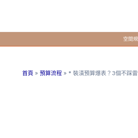
跳
至
主
要
空間規
內
容
首頁
預算流程
* 裝潢預算爆表？3個不踩