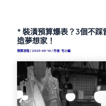
* 裝潢預算爆表？3個不
造夢想家！
預算流程
/
2025-06-14
/ 作者:
宅小編