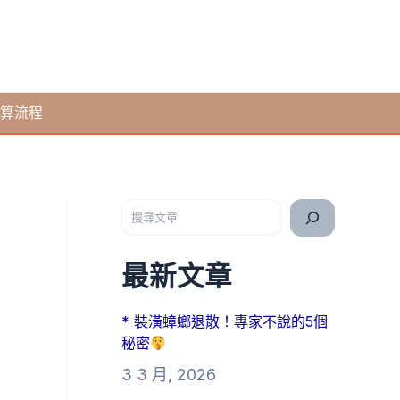
算流程
搜尋
最新文章
* 裝潢蟑螂退散！專家不說的5個
秘密
3 3 月, 2026