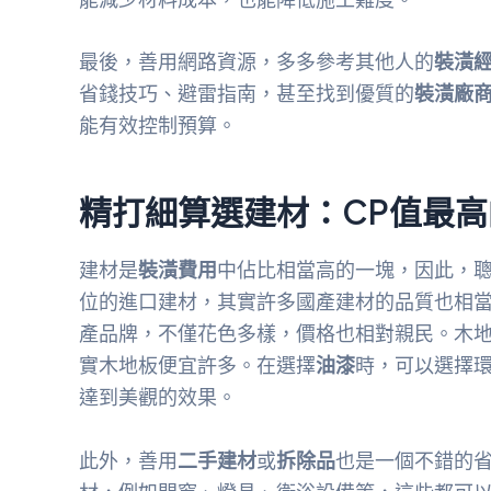
最後，善用網路資源，多多參考其他人的
裝潢
省錢技巧、避雷指南，甚至找到優質的
裝潢廠
能有效控制預算。
精打細算選建材：CP值最
建材是
裝潢費用
中佔比相當高的一塊，因此，
位的進口建材，其實許多國產建材的品質也相
產品牌，不僅花色多樣，價格也相對親民。木
實木地板便宜許多。在選擇
油漆
時，可以選擇
達到美觀的效果。
此外，善用
二手建材
或
拆除品
也是一個不錯的