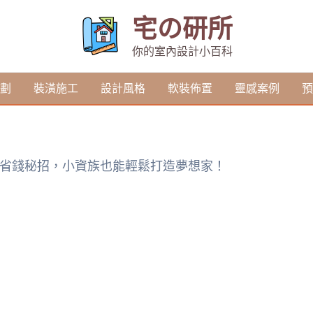
宅の研所
你的室內設計小百科
劃
裝潢施工
設計風格
軟裝佈置
靈感案例
預
雷省錢秘招，小資族也能輕鬆打造夢想家！