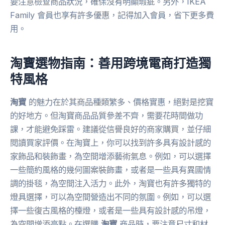
要注意檢查商品狀況，確保沒有明顯瑕疵。另外，IKEA
Family 會員也享有許多優惠，記得加入會員，省下更多費
用。
淘寶選物指南：善用跨境電商打造獨
特風格
淘寶
的魅力在於其商品種類繁多、價格實惠，絕對是挖寶
的好地方。但淘寶商品品質參差不齊，需要花時間做功
課，才能避免踩雷。建議從信譽良好的商家購買，並仔細
閱讀買家評價。在淘寶上，你可以找到許多具有設計感的
家飾品和裝飾畫，為空間增添藝術氣息。例如，可以選擇
一些簡約風格的幾何圖案裝飾畫，或者是一些具有異國情
調的掛毯，為空間注入活力。此外，淘寶也有許多獨特的
燈具選擇，可以為空間營造出不同的氛圍。例如，可以選
擇一些復古風格的檯燈，或者是一些具有設計感的吊燈，
為空間增添亮點。在選購
淘寶
商品時，要注意尺寸和材