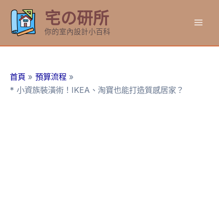
跳
宅の研所
至
Mai
主
你的室內設計小百科
要
Men
內
容
首頁
預算流程
* 小資族裝潢術！IKEA、淘寶也能打造質感居家？