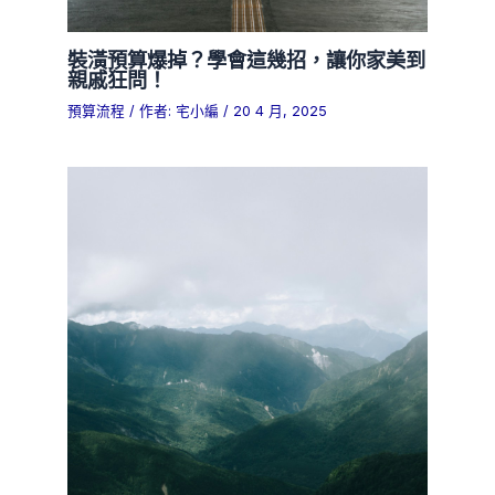
裝潢預算爆掉？學會這幾招，讓你家美到
親戚狂問！
預算流程
/ 作者:
宅小編
/
20 4 月, 2025