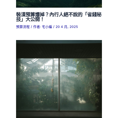
裝潢預算爆掉？內行人絕不說的「省錢秘
技」大公開！
預算流程
/ 作者:
宅小編
/
20 4 月, 2025