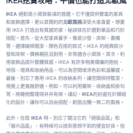
IKEA挖寶攻略：平價也能打造北歐風
IKEA
絕對是小資族裝潢的首選。它不僅提供豐富的家具
和家飾選擇，更以其簡約的
北歐風格
深受大家喜愛。想要
用 IKEA 打造出有質感的家，秘訣就在於選對單品和巧妙
搭配。首先，從大型家具著手，像是沙發、床架、書櫃
等，選擇線條簡潔、顏色百搭的款式。IKEA 的經典款沙
發和床架，價格親民且耐用，非常適合小資族。其次，利
用家飾品提升整體質感。IKEA 有許多物美價廉的抱枕、
地毯、燈具和收納用品，可以為空間增添色彩和溫馨感。
最後，別忘了善用 IKEA 的收納系列，讓空間保持整潔，
視覺上更寬敞舒適。例如，可以利用層架、收納盒和掛勾
等，將雜物整理得井井有條。謹記，
IKEA
的好處在於模組
化的設計，讓你可以自由搭配，創造出獨一無二的風格。
此外，在逛
IKEA
時，別忘了關注它的「絕版品區」和
「展示品區」，有時候可以撿到意想不到的便宜好貨。但