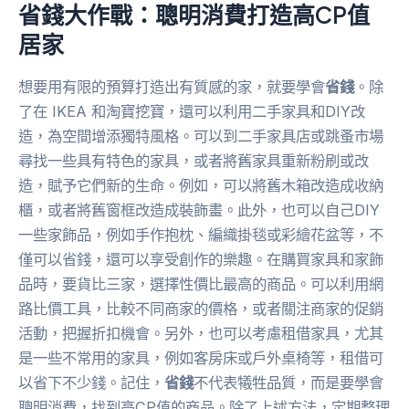
省錢大作戰：聰明消費打造高CP值
居家
想要用有限的預算打造出有質感的家，就要學會
省錢
。除
了在 IKEA 和淘寶挖寶，還可以利用二手家具和DIY改
造，為空間增添獨特風格。可以到二手家具店或跳蚤市場
尋找一些具有特色的家具，或者將舊家具重新粉刷或改
造，賦予它們新的生命。例如，可以將舊木箱改造成收納
櫃，或者將舊窗框改造成裝飾畫。此外，也可以自己DIY
一些家飾品，例如手作抱枕、編織掛毯或彩繪花盆等，不
僅可以省錢，還可以享受創作的樂趣。在購買家具和家飾
品時，要貨比三家，選擇性價比最高的商品。可以利用網
路比價工具，比較不同商家的價格，或者關注商家的促銷
活動，把握折扣機會。另外，也可以考慮租借家具，尤其
是一些不常用的家具，例如客房床或戶外桌椅等，租借可
以省下不少錢。記住，
省錢
不代表犧牲品質，而是要學會
聰明消費，找到高CP值的商品。除了上述方法，定期整理