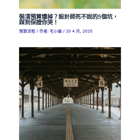
裝潢預算爆掉？設計師死不說的5個坑，
踩到保證你哭！
預算流程
/ 作者:
宅小編
/
20 4 月, 2025