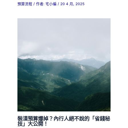
預算流程
/ 作者:
宅小編
/
20 4 月, 2025
裝潢預算爆掉？內行人絕不說的「省錢秘
技」大公開！