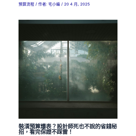
預算流程
/ 作者:
宅小編
/
20 4 月, 2025
裝潢預算爆表？設計師死也不說的省錢秘
招，看完保證不踩雷！