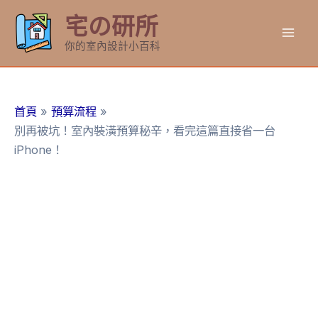
跳
宅の研所
至
Mai
主
你的室內設計小百科
要
Men
內
容
首頁
預算流程
別再被坑！室內裝潢預算秘辛，看完這篇直接省一台
iPhone！