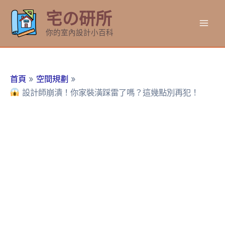
跳
宅の研所
至
Mai
主
你的室內設計小百科
要
Men
內
容
首頁
空間規劃
設計師崩潰！你家裝潢踩雷了嗎？這幾點別再犯！