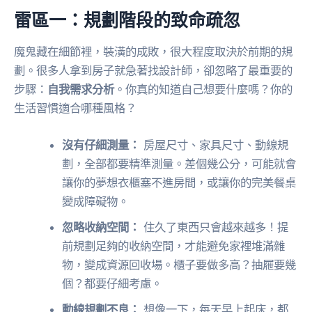
雷區一：規劃階段的致命疏忽
魔鬼藏在細節裡，裝潢的成敗，很大程度取決於前期的規
劃。很多人拿到房子就急著找設計師，卻忽略了最重要的
步驟：
自我需求分析
。你真的知道自己想要什麼嗎？你的
生活習慣適合哪種風格？
沒有仔細測量：
房屋尺寸、家具尺寸、動線規
劃，全部都要精準測量。差個幾公分，可能就會
讓你的夢想衣櫃塞不進房間，或讓你的完美餐桌
變成障礙物。
忽略收納空間：
住久了東西只會越來越多！提
前規劃足夠的收納空間，才能避免家裡堆滿雜
物，變成資源回收場。櫃子要做多高？抽屜要幾
個？都要仔細考慮。
動線規劃不良：
想像一下，每天早上起床，都