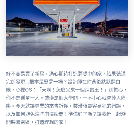
好不容易買了新房，滿心期待打造夢想中的家，結果裝潢
完卻發現…根本是惡夢一場？設計師在你背後默默翻白
眼，心裡OS：「天啊！怎麼又來一個踩雷王！」別擔心，
你不是孤單一人。裝潢是個大學問，一不小心就會掉入陷
阱。今天就讓專業的來告訴你，裝潢時最容易犯的錯誤，
以及如何避免這些崩潰瞬間！準備好了嗎？讓我們一起避
開裝潢雷區，打造理想的家！