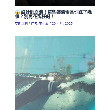
設計師崩潰！這些裝潢雷區你踩了幾
個？別再花冤枉錢！
空間規劃
/ 作者:
宅小編
/
20 4 月, 2025