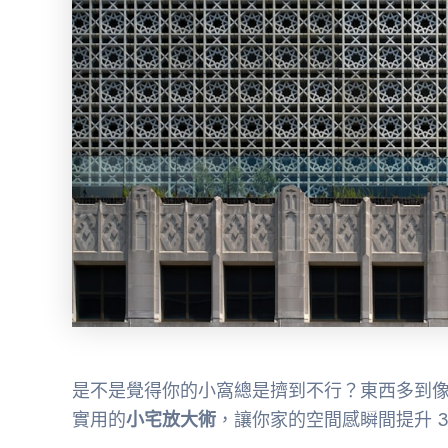
是不是覺得你的小窩總是擠到不行？東西多到
實用的
小宅放大術
，讓你家的空間感瞬間提升 