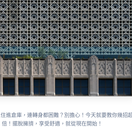
像住進倉庫，連轉身都困難？別擔心！今天就要教你幾招
3 倍！擺脫擁擠，享受舒適，就從現在開始！