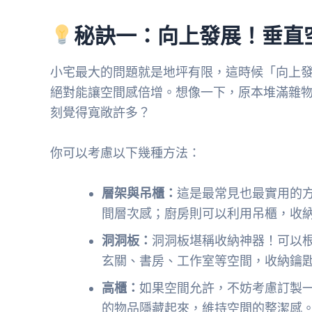
秘訣一：向上發展！垂直
小宅最大的問題就是地坪有限，這時候「向上
絕對能讓空間感倍增。想像一下，原本堆滿雜
刻覺得寬敞許多？
你可以考慮以下幾種方法：
層架與吊櫃：
這是最常見也最實用的
間層次感；廚房則可以利用吊櫃，收
洞洞板：
洞洞板堪稱收納神器！可以
玄關、書房、工作室等空間，收納鑰
高櫃：
如果空間允許，不妨考慮訂製
的物品隱藏起來，維持空間的整潔感