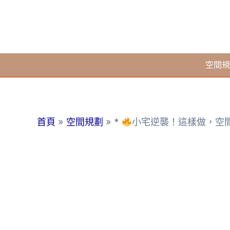
跳
至
主
要
空間規
內
容
首頁
空間規劃
*
小宅逆襲！這樣做，空間