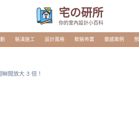
宅の研所
你的室內設計小百科
劃
裝潢施工
設計風格
軟裝佈置
靈感案例
預
瞬間放大 3 倍！