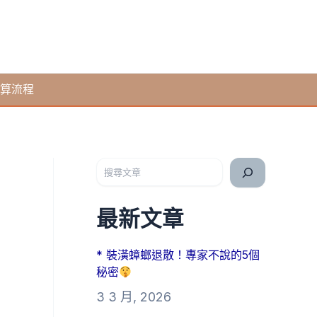
算流程
搜尋
最新文章
* 裝潢蟑螂退散！專家不說的5個
秘密
3 3 月, 2026