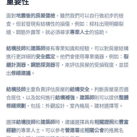
重要性
面對
地震後的房屋健檢
，雖然我們可以自行做初步的檢
查，但若發現有結構性的損傷，例如：樑柱出現明顯裂
縫、鋼筋外露等，就必須尋求
專業人士
的協助。
結構技師
和
建築師
擁有專業知識和經驗，可以對房屋結構
進行更詳細的
安全鑑定
。他們會使用專業儀器，例如：
裂
縫計測器、鋼筋探測器
等，來評估房屋的受損程度，並提
出
修繕建議
。
結構技師
主要負責評估房屋的
結構安全
，判斷房屋是否適
合居住，以及如何進行
結構補強
。
建築師
則可以提供
整體
修繕規劃
，包括：外觀設計、室內格局、建材選擇等。
選擇
結構技師
和
建築師
時，建議選擇具有
相關證照
和
豐富
經驗
的專業人士。可以參考
營建署
或
相關公會
的推薦名