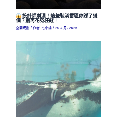
設計師崩潰！這些裝潢雷區你踩了幾
個？別再花冤枉錢！
空間規劃
/ 作者:
宅小編
/
20 4 月, 2025