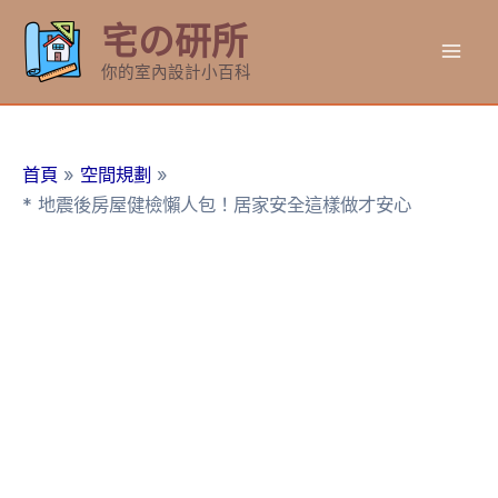
跳
宅の研所
至
Mai
主
你的室內設計小百科
要
Men
內
容
首頁
空間規劃
* 地震後房屋健檢懶人包！居家安全這樣做才安心