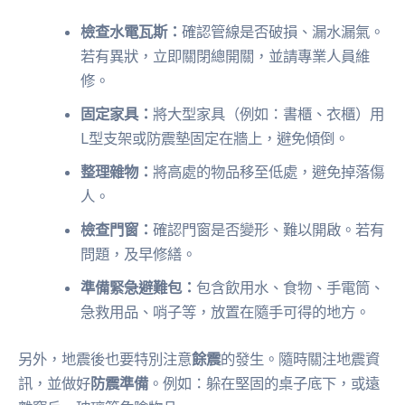
檢查水電瓦斯：
確認管線是否破損、漏水漏氣。
若有異狀，立即關閉總開關，並請專業人員維
修。
固定家具：
將大型家具（例如：書櫃、衣櫃）用
L型支架或防震墊固定在牆上，避免傾倒。
整理雜物：
將高處的物品移至低處，避免掉落傷
人。
檢查門窗：
確認門窗是否變形、難以開啟。若有
問題，及早修繕。
準備緊急避難包：
包含飲用水、食物、手電筒、
急救用品、哨子等，放置在隨手可得的地方。
另外，地震後也要特別注意
餘震
的發生。隨時關注地震資
訊，並做好
防震準備
。例如：躲在堅固的桌子底下，或遠