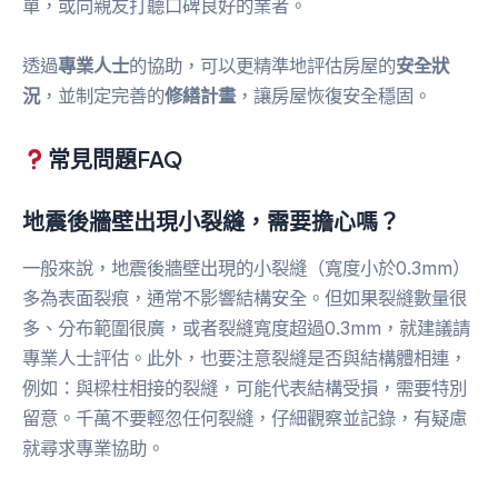
單，或向親友打聽口碑良好的業者。
透過
專業人士
的協助，可以更精準地評估房屋的
安全狀
況
，並制定完善的
修繕計畫
，讓房屋恢復安全穩固。
常見問題FAQ
地震後牆壁出現小裂縫，需要擔心嗎？
一般來說，地震後牆壁出現的小裂縫（寬度小於0.3mm）
多為表面裂痕，通常不影響結構安全。但如果裂縫數量很
多、分布範圍很廣，或者裂縫寬度超過0.3mm，就建議請
專業人士評估。此外，也要注意裂縫是否與結構體相連，
例如：與樑柱相接的裂縫，可能代表結構受損，需要特別
留意。千萬不要輕忽任何裂縫，仔細觀察並記錄，有疑慮
就尋求專業協助。