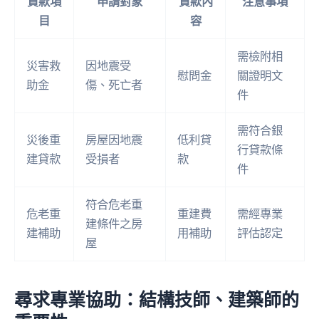
貸款項
申請對象
貸款內
注意事項
目
容
需檢附相
災害救
因地震受
慰問金
關證明文
助金
傷、死亡者
件
需符合銀
災後重
房屋因地震
低利貸
行貸款條
建貸款
受損者
款
件
符合危老重
危老重
重建費
需經專業
建條件之房
建補助
用補助
評估認定
屋
尋求專業協助：結構技師、建築師的