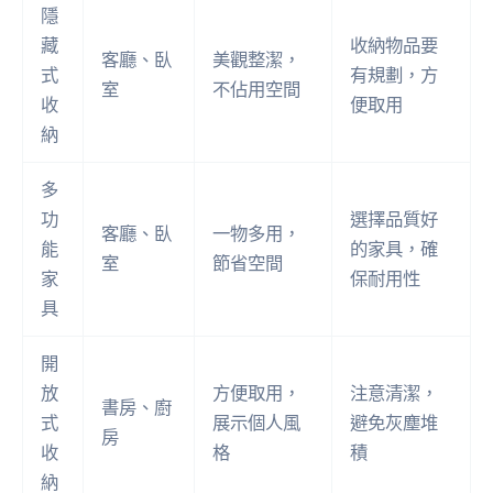
隱
藏
收納物品要
客廳、臥
美觀整潔，
式
有規劃，方
室
不佔用空間
收
便取用
納
多
功
選擇品質好
客廳、臥
一物多用，
能
的家具，確
室
節省空間
家
保耐用性
具
開
放
方便取用，
注意清潔，
書房、廚
式
展示個人風
避免灰塵堆
房
收
格
積
納