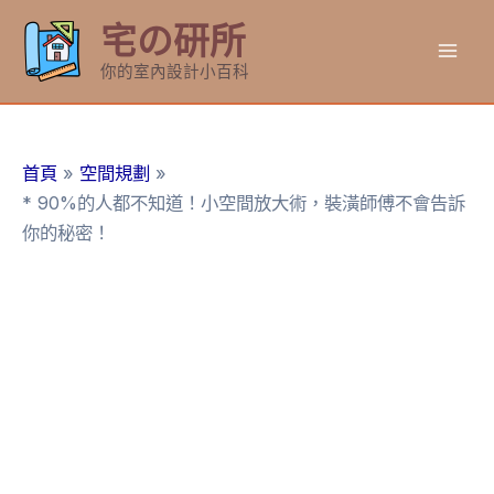
跳
宅の研所
至
Mai
主
你的室內設計小百科
要
Men
內
容
首頁
空間規劃
* 90%的人都不知道！小空間放大術，裝潢師傅不會告訴
你的秘密！