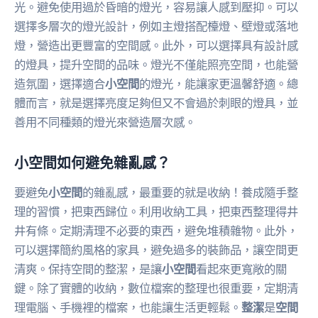
光。避免使用過於昏暗的燈光，容易讓人感到壓抑。可以
選擇多層次的燈光設計，例如主燈搭配檯燈、壁燈或落地
燈，營造出更豐富的空間感。此外，可以選擇具有設計感
的燈具，提升空間的品味。燈光不僅能照亮空間，也能營
造氛圍，選擇適合
小空間
的燈光，能讓家更溫馨舒適。總
體而言，就是選擇亮度足夠但又不會過於刺眼的燈具，並
善用不同種類的燈光來營造層次感。
小空間如何避免雜亂感？
要避免
小空間
的雜亂感，最重要的就是收納！養成隨手整
理的習慣，把東西歸位。利用收納工具，把東西整理得井
井有條。定期清理不必要的東西，避免堆積雜物。此外，
可以選擇簡約風格的家具，避免過多的裝飾品，讓空間更
清爽。保持空間的整潔，是讓
小空間
看起來更寬敞的關
鍵。除了實體的收納，數位檔案的整理也很重要，定期清
理電腦、手機裡的檔案，也能讓生活更輕鬆。
整潔
是
空間