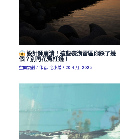
設計師崩潰！這些裝潢雷區你踩了幾
個？別再花冤枉錢！
空間規劃
/ 作者:
宅小編
/
20 4 月, 2025