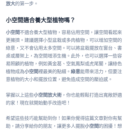
放大
的第一步。
小空間適合養大型植物嗎？
小空間
不適合養大型植物，容易佔用空間，讓空間看起來
更擁擠。建議選擇小型盆栽或多肉植物，可以增加空間的
綠意，又不會佔用太多空間。可以將盆栽擺放在窗台、書
桌或層架上，為空間增添生機。此外，也可以選擇一些容
易照顧的植物，例如黃金葛、空氣鳳梨或虎尾蘭，讓綠色
植物成為
小空間
裡最美的點綴。
綠意
能帶來活力，但要注
意植物的大小和擺放位置，避免造成空間的壓迫感。
掌握以上這些
小空間放大術
，你也能輕鬆打造出寬敞舒適
的家！現在就開始動手改造吧！
希望這些技巧能幫助到你！如果你覺得這篇文章對你有幫
助，請分享給你的朋友，讓更多人擺脫
小空間
的困擾！想