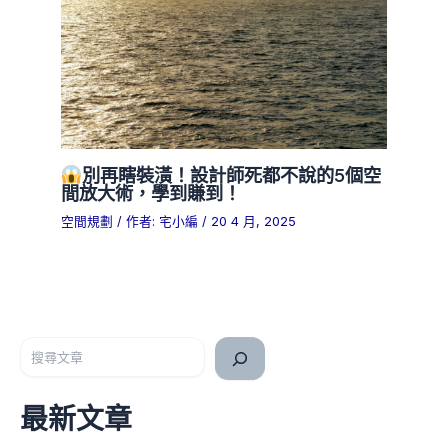
別再瞎裝潢！設計師死都不說的5個空
間放大術，學到賺到！
空間規劃
/ 作者:
宅小編
/
20 4 月, 2025
搜尋
最新文章