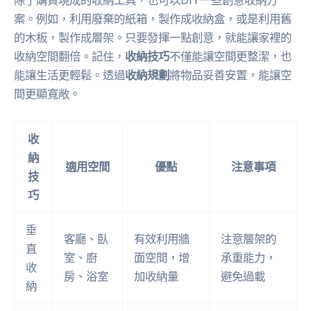
除了購買現成的收納工具，也可以DIY一些創意收納方
案。例如，利用廢棄的紙箱，製作成收納盒，或是利用舊
的木板，製作成層架。只要發揮一點創意，就能讓家裡的
收納空間翻倍。記住，
收納技巧
不僅能讓空間更整潔，也
能讓生活更輕鬆。透過
收納規劃
將物品妥善安置，能讓空
間更顯寬敞。
收
納
適用空間
優點
注意事項
技
巧
垂
客廳、臥
有效利用牆
注意層架的
直
室、廚
面空間，增
承重能力，
收
房、浴室
加收納量
避免過載
納