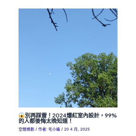
別再踩雷！2024爆紅室內設計，99%
的人都後悔太晚知道！
空間規劃
/ 作者:
宅小編
/
20 4 月, 2025