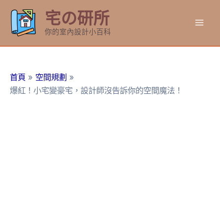
跳
宅の研所
至
Mai
主
你的室內設計小百科
要
Men
內
容
首頁
空間規劃
爆紅！小宅變豪宅，設計師沒告訴你的空間魔法！