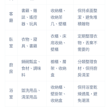
書籍、雜
收納櫃、
保持桌面整
客
誌、遙控
收納茶
潔，避免堆
廳
器、玩具
几、壁櫃
積雜物
衣櫃、床
定期整理衣
臥
衣物、寢
底收納、
物，丟棄不
室
具、書籍
壁櫃
需要的
鍋碗瓢盆、
櫥櫃、層
分類整理食
廚
食材、調味
架、收納
材，保持廚
房
料
盒
房清潔
收納櫃、
保持浴室乾
浴
盥洗用品、
壁掛架、
燥通風，避
室
清潔用品
收納盒
免潮濕