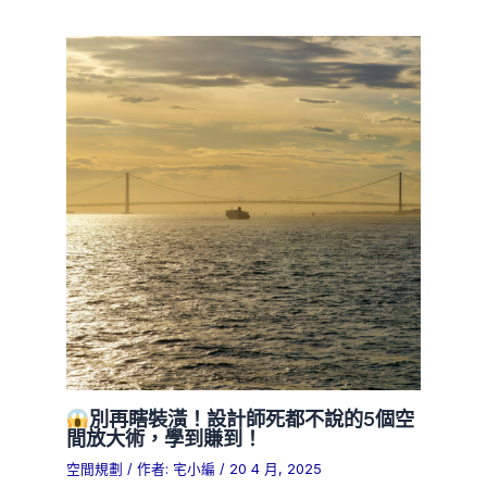
別再瞎裝潢！設計師死都不說的5個空
間放大術，學到賺到！
空間規劃
/ 作者:
宅小編
/
20 4 月, 2025