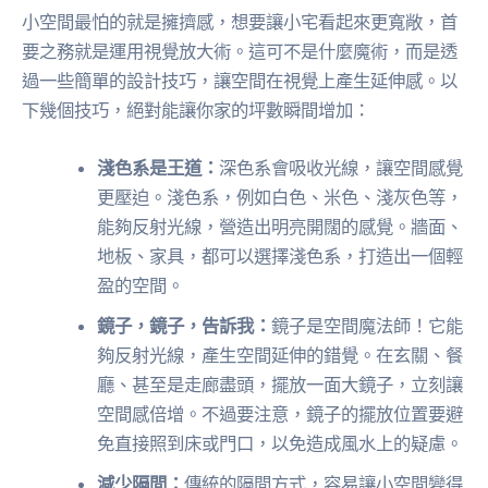
小空間最怕的就是擁擠感，想要讓小宅看起來更寬敞，首
要之務就是運用視覺放大術。這可不是什麼魔術，而是透
過一些簡單的設計技巧，讓空間在視覺上產生延伸感。以
下幾個技巧，絕對能讓你家的坪數瞬間增加：
淺色系是王道：
深色系會吸收光線，讓空間感覺
更壓迫。淺色系，例如白色、米色、淺灰色等，
能夠反射光線，營造出明亮開闊的感覺。牆面、
地板、家具，都可以選擇淺色系，打造出一個輕
盈的空間。
鏡子，鏡子，告訴我：
鏡子是空間魔法師！它能
夠反射光線，產生空間延伸的錯覺。在玄關、餐
廳、甚至是走廊盡頭，擺放一面大鏡子，立刻讓
空間感倍增。不過要注意，鏡子的擺放位置要避
免直接照到床或門口，以免造成風水上的疑慮。
減少隔間：
傳統的隔間方式，容易讓小空間變得