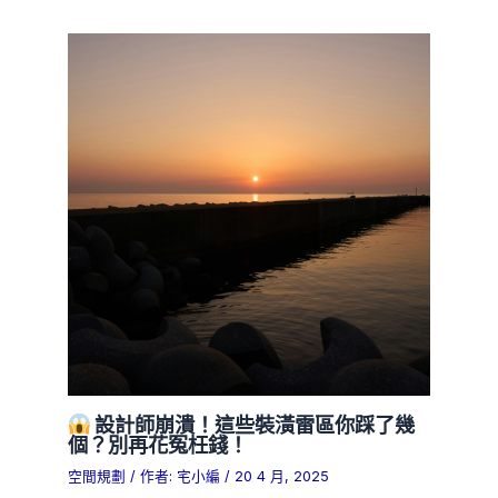
設計師崩潰！這些裝潢雷區你踩了幾
個？別再花冤枉錢！
空間規劃
/ 作者:
宅小編
/
20 4 月, 2025