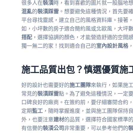
很多人在
裝潢
時，看到喜歡的圖片就一股腦地
混亂
的
裝潢踩雷
。想要避免這種情況，首先要
平台尋找靈感，建立自己的風格資料庫。接著
如，小坪數的房子適合簡約風或北歐風，大坪
搭配
，選擇協調的顏色，才能營造舒適的空間
獨一無二的家！找到適合自己的
室內設計風格
施工品質出包？慎選優質施
好的設計也需要好的
施工團隊
來執行，如果施
常見的
裝潢踩雷
點。為了避免這種情況，一定
口碑良好的廠商。在簽約前，要仔細審閱合約
定期
監工
，隨時掌握進度，並與施工團隊保持
外，也要注意
建材
的品質，選擇符合國家標準
有信譽的
裝潢公司
非常重要，可以參考他們的