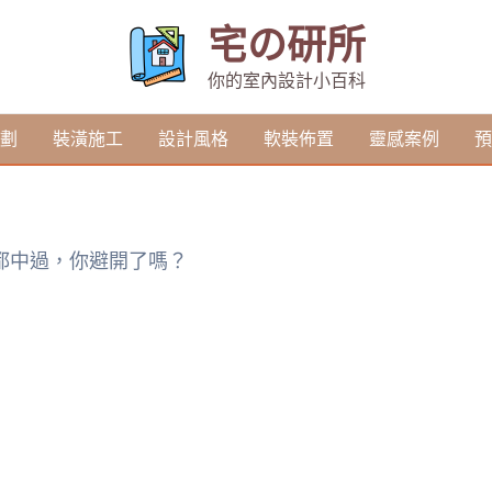
宅の研所
你的室內設計小百科
劃
裝潢施工
設計風格
軟裝佈置
靈感案例
預
人都中過，你避開了嗎？