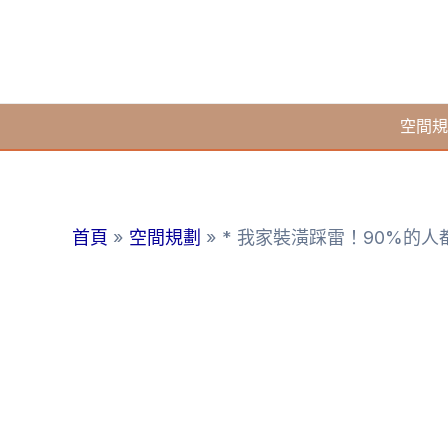
跳
至
主
要
空間規
內
容
首頁
空間規劃
* 我家裝潢踩雷！90%的