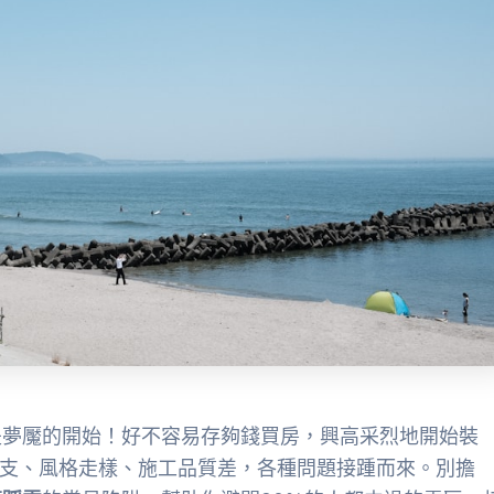
是夢魘的開始！好不容易存夠錢買房，興高采烈地開始裝
超支、風格走樣、施工品質差，各種問題接踵而來。別擔