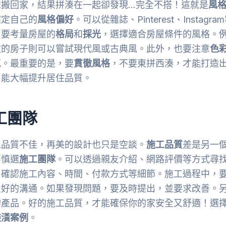
想搬回家，結果拼湊在一起卻發現…完全不搭！這就是
風
確定自己的
風格偏好
。可以從雜誌、Pinterest、Instagra
，要考量房屋的
格局
和
採光
，選擇適合房屋條件的風格。
數的房子則可以嘗試現代風或古典風。此外，也要注意
色
感。最重要的是，要
貫徹風格
，不要東拼西湊，才能打造
，能大幅提升居住品質。
工團隊
工品質不佳，再美的設計也只是空談。
施工品質
差是另一
要慎選
施工團隊
。可以透過親友介紹、網路評價等方式尋
，確認施工內容、時間、付款方式等細節。施工過程中，
良好的溝通。如果發現問題，要及時提出，並要求改善。
的產品。好的施工品質，才能確保你的家安全又舒適！選
裝潢案例
。