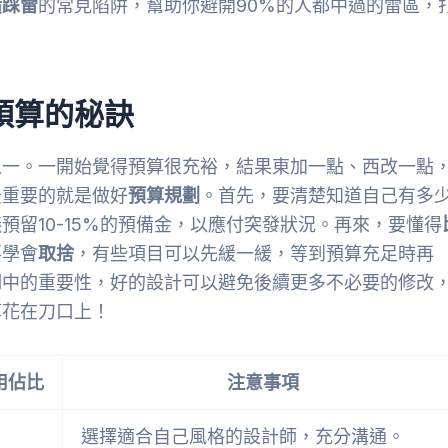
潢踩雷
的常見陷阱，幫助你避開90%的人都中過的雷區，
預算的秘訣
之一。一開始覺得預算很充裕，結果東加一點、西改一點
最重要的就是做好
預算規劃
。首先，要清楚知道自己有多
留10-15%的預備金，以應付突發狀況。再來，要懂得
要學會
取捨
，有些項目可以先緩一緩，等到預算充足時再
用
中的重要性，好的設計可以避免後續更多不必要的修改
算花在刀口上！
用佔比
注意事項
選擇適合自己風格的設計師，充分溝通。