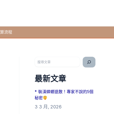
算流程
搜尋
最新文章
* 裝潢蟑螂退散！專家不說的5個
秘密
3 3 月, 2026