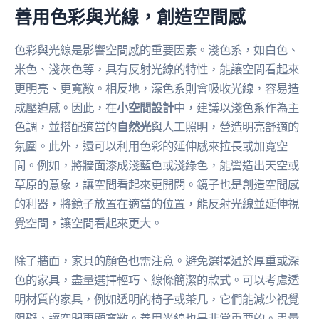
善用色彩與光線，創造空間感
色彩與光線是影響空間感的重要因素。淺色系，如白色、
米色、淺灰色等，具有反射光線的特性，能讓空間看起來
更明亮、更寬敞。相反地，深色系則會吸收光線，容易造
成壓迫感。因此，在
小空間設計
中，建議以淺色系作為主
色調，並搭配適當的
自然光
與人工照明，營造明亮舒適的
氛圍。此外，還可以利用色彩的延伸感來拉長或加寬空
間。例如，將牆面漆成淺藍色或淺綠色，能營造出天空或
草原的意象，讓空間看起來更開闊。鏡子也是創造空間感
的利器，將鏡子放置在適當的位置，能反射光線並延伸視
覺空間，讓空間看起來更大。
除了牆面，家具的顏色也需注意。避免選擇過於厚重或深
色的家具，盡量選擇輕巧、線條簡潔的款式。可以考慮透
明材質的家具，例如透明的椅子或茶几，它們能減少視覺
阻礙，讓空間更顯寬敞。善用光線也是非常重要的。盡量