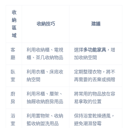
收
納
收納技巧
建議
區
域
客
利用收納櫃、電視
選擇
多功能家具
，增
廳
櫃、茶几收納物品
加收納空間
臥
利用衣櫃、床底收
定期整理衣物，將不
室
納空間
再需要的丟棄或捐贈
廚
利用吊櫃、層架、
將常用的物品放在容
房
抽屜收納廚房用品
易拿取的位置
浴
利用置物架、收納
保持浴室乾燥通風，
室
籃收納盥洗用品
避免潮濕發霉