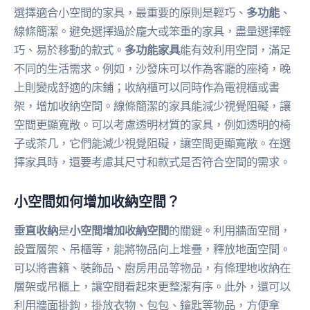
選擇適合小空間的家具，最重要的原則是輕巧、
多功能
、
線條簡潔。避免選擇過於龐大或笨重的家具，盡量選擇輕
巧、易於移動的款式。
多功能家具
能有效利用空間，滿足
不同的生活需求。例如，沙發床可以作為客廳的座椅，晚
上則變成舒適的床鋪；收納櫃可以同時作為電視櫃或書
架，增加收納空間。線條簡潔的家具能減少視覺阻礙，讓
空間更顯寬敞。可以考慮透明材質的家具，例如透明的椅
子或茶几，它們能減少視覺阻礙，讓空間更顯寬敞。在選
擇家具時，還要考慮其尺寸和款式是否符合空間的需求。
小空間如何增加收納空間？
垂直收納
是
小空間增加收納空間
的關鍵。利用牆面空間，
設置層架、吊櫃等，能將物品向上堆疊，釋放地面空間。
可以將書籍、裝飾品、廚房用品等物品，有條理地收納在
層架或吊櫃上，讓空間看起來更整潔有序。此外，還可以
利用牆面掛鉤，掛放衣物、包包、鑰匙等物品，方便拿