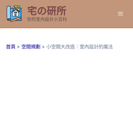
跳
宅の研所
至
Mai
主
你的室內設計小百科
要
Men
內
容
首頁
空間規劃
小空間大改造：室內設計的魔法