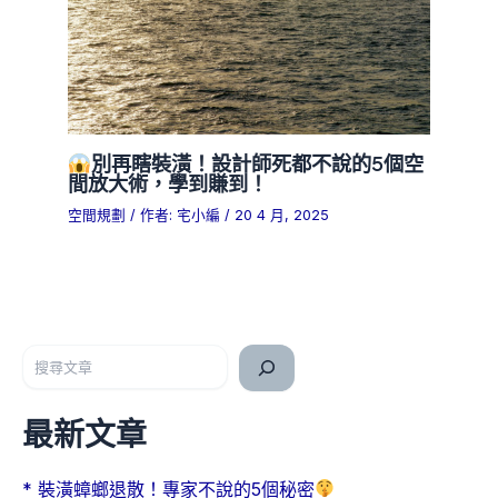
別再瞎裝潢！設計師死都不說的5個空
間放大術，學到賺到！
空間規劃
/ 作者:
宅小編
/
20 4 月, 2025
搜尋
最新文章
* 裝潢蟑螂退散！專家不說的5個秘密