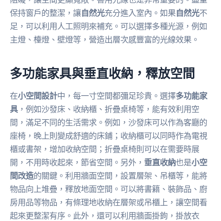
保持窗戶的整潔，讓
自然光
充分進入室內。如果
自然光
不
足，可以利用人工照明來補充。可以選擇多種光源，例如
主燈、檯燈、壁燈等，營造出層次感豐富的光線效果。
多功能家具與垂直收納，釋放空間
在
小空間設計
中，每一寸空間都彌足珍貴。選擇
多功能家
具
，例如沙發床、收納櫃、折疊桌椅等，能有效利用空
間，滿足不同的生活需求。例如，沙發床可以作為客廳的
座椅，晚上則變成舒適的床鋪；收納櫃可以同時作為電視
櫃或書架，增加收納空間；折疊桌椅則可以在需要時展
開，不用時收起來，節省空間。另外，
垂直收納
也是
小空
間改造
的關鍵。利用牆面空間，設置層架、吊櫃等，能將
物品向上堆疊，釋放地面空間。可以將書籍、裝飾品、廚
房用品等物品，有條理地收納在層架或吊櫃上，讓空間看
起來更整潔有序。此外，還可以利用牆面掛鉤，掛放衣