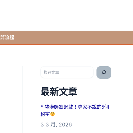
算流程
搜尋
最新文章
* 裝潢蟑螂退散！專家不說的5個
秘密
3 3 月, 2026