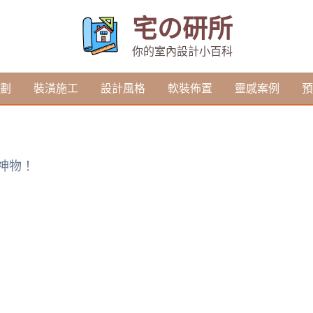
宅の研所
你的室內設計小百科
劃
裝潢施工
設計風格
軟裝佈置
靈感案例
預
納神物！