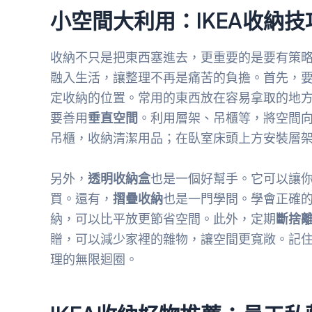
小空間大利用：IKEA收納
收納不只是把東西塞進去，更重要的是要有策略
融入生活，讓整理不再是痛苦的負擔。首先，
定收納的位置。常用的東西放在容易拿取的地
要善用
垂直空間
。利用層架、吊櫃等，將空間
吊櫃，收納清潔用品；在臥室床頭上方安裝層
另外，
透明收納盒
也是一個好幫手。它可以讓
買。還有，
摺疊收納
也是一門學問。學會正確
納，可以比平放更節省空間。此外，定期
斷捨
贈，可以減少家裡的雜物，讓空間更寬敞。記
理的無限迴圈。