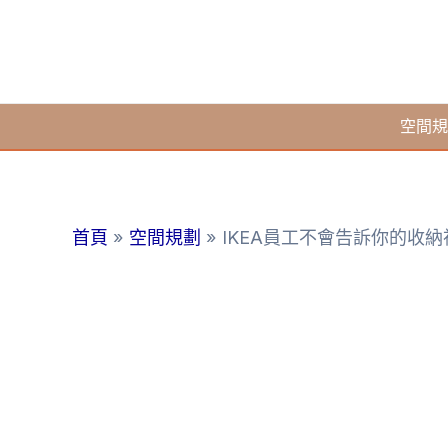
跳
至
主
要
空間規
內
容
首頁
空間規劃
IKEA員工不會告訴你的收