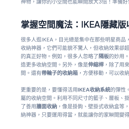
神物，讓你的小空間也能瞬間放大3倍！準備好
掌握空間魔法：IKEA隱藏
很多人逛IKEA，目光總是集中在那些明星商品
收納神器，它們可能貌不驚人，但收納效果卻超
的真正好物。例如，很多人忽略了
隔板
的妙用
造更多收納空間。另外，像是
伸縮桿
，除了用
間。還有
帶輪子的收納箱
，方便移動，可以收
更重要的是，要懂得活用
IKEA收納系統
的彈性
屬的收納空間。利用不同尺寸的籃子、層板、
了善用
牆面收納
，像是掛鉤、壁掛式收納盒等
納神器，只要運用得當，就能讓你的家瞬間變