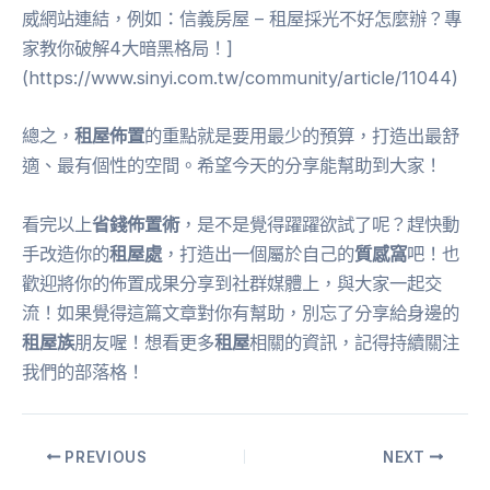
威網站連結，例如：信義房屋 – 租屋採光不好怎麼辦？專
家教你破解4大暗黑格局！]
(https://www.sinyi.com.tw/community/article/11044)
總之，
租屋佈置
的重點就是要用最少的預算，打造出最舒
適、最有個性的空間。希望今天的分享能幫助到大家！
看完以上
省錢佈置術
，是不是覺得躍躍欲試了呢？趕快動
手改造你的
租屋處
，打造出一個屬於自己的
質感窩
吧！也
歡迎將你的佈置成果分享到社群媒體上，與大家一起交
流！如果覺得這篇文章對你有幫助，別忘了分享給身邊的
租屋族
朋友喔！想看更多
租屋
相關的資訊，記得持續關注
我們的部落格！
PREVIOUS
NEXT