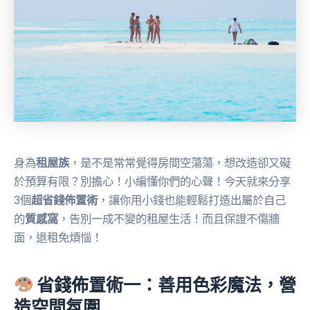
身為
租屋族
，是不是常常覺得房間空蕩蕩，想改造卻又礙
於預算有限？別擔心！小編懂你們的心聲！今天就來分享
3個
超省錢佈置術
，讓你用小錢也能輕鬆打造出屬於自己
的
質感窩
，告別一成不變的租屋生活！而且保證不傷牆
面，退租免煩惱！
省錢佈置術一：善用色彩魔法，營
造空間氛圍