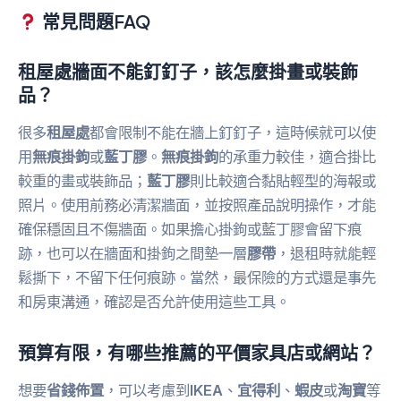
常見問題FAQ
租屋處牆面不能釘釘子，該怎麼掛畫或裝飾
品？
很多
租屋處
都會限制不能在牆上釘釘子，這時候就可以使
用
無痕掛鉤
或
藍丁膠
。
無痕掛鉤
的承重力較佳，適合掛比
較重的畫或裝飾品；
藍丁膠
則比較適合黏貼輕型的海報或
照片。使用前務必清潔牆面，並按照產品說明操作，才能
確保穩固且不傷牆面。如果擔心掛鉤或藍丁膠會留下痕
跡，也可以在牆面和掛鉤之間墊一層
膠帶
，退租時就能輕
鬆撕下，不留下任何痕跡。當然，最保險的方式還是事先
和房東溝通，確認是否允許使用這些工具。
預算有限，有哪些推薦的平價家具店或網站？
想要
省錢佈置
，可以考慮到
IKEA
、
宜得利
、
蝦皮
或
淘寶
等