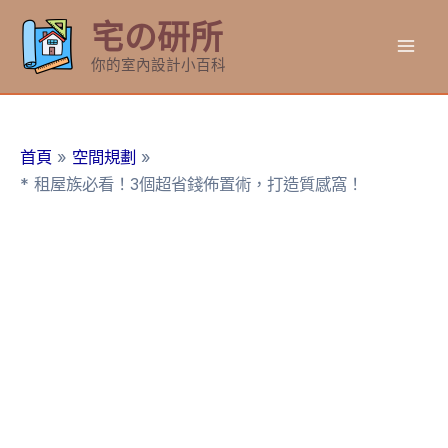
跳
宅の研所
至
Mai
主
你的室內設計小百科
要
Men
內
容
首頁
空間規劃
* 租屋族必看！3個超省錢佈置術，打造質感窩！