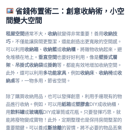
省錢佈置術二：創意收納術，小空
間變大空間
租屋空間
通常不大，
收納
就變得非常重要！善用
收納技
巧
，不僅能讓房間更整潔，還能創造出更寬敞的空間感。
可以利用
收納箱
、
收納籃
或
收納櫃
，將雜物收納起來，避
免堆積在地上。
垂直空間
也要好好利用，像是
壁掛式層
架
、
吊掛式收納袋
或
掛鉤
等，都能有效地增加收納空間。
此外，還可以利用
多功能家具
，例如
收納床
、
收納椅
或
收
納桌
等，一物多用，節省空間。
除了購買收納用品，也可以發揮創意，利用手邊現有的物
品進行收納。例如，可以用
紙箱
或
塑膠盒
DIY成收納櫃，
用
飲料罐
或
玻璃瓶
DIY成筆筒或花瓶。只要發揮巧思，就
能將廢物變成寶物！此外，定期整理也是保持房間整潔的
重要關鍵。可以養成
斷捨離
的習慣，將不必要的物品丟棄