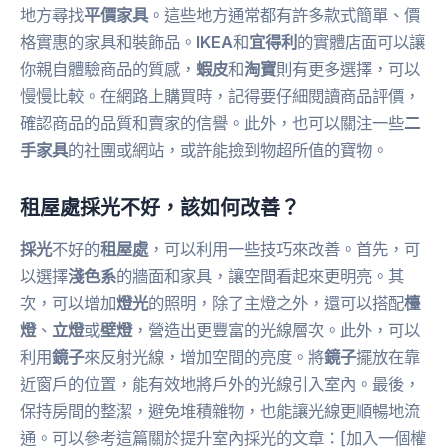
地方尋找
平價家具
。這些地方通常都有許多款式簡單、價
格實惠的家具和裝飾品。
IKEA
和
宜得利
的實體店面可以讓
你親自體驗商品的質感，
蝦皮
和
淘寶
則有更多選擇，可以
慢慢比較。在網路上購買時，記得要仔細閱讀商品評價，
確認商品的品質和賣家的信譽。此外，也可以關注一些
二
手家具
的社團或網站，或許能撿到物超所值的寶物。
租屋處採光不好，該如何改善？
採光
不好的
租屋處
，可以利用一些技巧來改善。首先，可
以選擇
淺色系
的牆面和家具，讓空間看起來更明亮。其
次，可以增加
燈光
的照明，除了主燈之外，還可以搭配
檯
燈
、
立燈
或
壁燈
，營造出更豐富的光線層次。此外，可以
利用
鏡子
來反射光線，增加空間的亮度。將
鏡子
擺放在靠
近窗戶的位置，能有效地將戶外的光線引入室內。最後，
保持房間的整潔，避免堆積雜物，也能讓光線更順暢地流
通。可以參考這篇關於提升室內採光的文章：[加入一個權