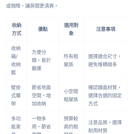
或捐贈，讓房間更清爽。
收納
適用對
優點
注意事項
方式
象
收納
方便分
箱/
所有租
選擇適合尺寸，
類，易於
收納
屋族
避免堆積過多
搬運
籃
壁掛
節省地面
確認牆面材質，
小空間
式層
空間，增
選擇合適的固定
租屋族
架
加收納
方式
多功
一物多
預算較
注意品質，選擇
能家
用，節省
高的租
耐用材質