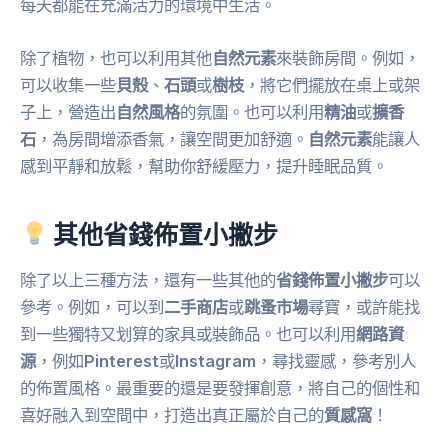
每天都能在充滿活力的環境中生活。
除了植物，也可以利用其他
自然元素
來裝飾房間。例如，
可以收集一些
貝殼
、
石頭
或
樹枝
，將它們擺放在桌上或架
子上，營造出
自然風格
的氛圍。也可以利用
精油
或
擴香
石
，為房間增添香氣，讓空間更加舒適。
自然元素
能讓人
感到平靜和放鬆，幫助你舒緩壓力，提升睡眠品質。
其他省錢佈置小撇步
除了以上三種方法，還有一些其他的
省錢佈置小撇步
可以
參考。例如，可以到
二手商店
或
跳蚤市場
尋寶，或許能找
到一些獨特又划算的家具或裝飾品。也可以利用
網路資
源
，例如
Pinterest
或
Instagram
，尋找靈感，參考別人
的佈置風格。最重要的還是要發揮創意，將自己的個性和
喜好融入到空間中，打造出真正屬於自己的
質感窩
！