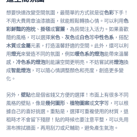
想要快速改變空間氛圍，最簡單的方式就是從
色彩
下手！
不用大費周章油漆牆面，就能輕鬆轉換心情。可以利用
色
彩鮮豔的抱枕
、
掛毯
或
窗簾
，為房間注入活力。如果喜歡
簡約風格，可以選擇
米色
、
灰色
或
白色
等
中性色系
，搭配
木質
或
金屬
元素，打造溫馨舒適的空間。此外，還可以利
用
燈光
來營造不同的氛圍，例如
暖色系的燈泡
能帶來溫馨
感，
冷色系的燈泡
則能讓空間更明亮。不妨嘗試將
燈泡
換
成
智能燈泡
，可以隨心情調整顏色和亮度，創造更多變
化。
另外，
壁貼
也是個省錢又方便的選擇！市面上有很多不同
風格的壁貼，像是
幾何圖形
、
植物圖案
或
文字
等，可以根
據自己的喜好挑選。重點是，選擇可重複使用的材質，退
租時才不會留下殘膠！貼的時候也要注意平整，可以先用
濕布擦拭牆面，再用刮刀或尺輔助，避免產生氣泡。