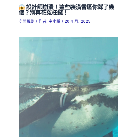
設計師崩潰！這些裝潢雷區你踩了幾
個？別再花冤枉錢！
空間規劃
/ 作者:
宅小編
/
20 4 月, 2025