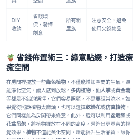
具
空間
屋族
省錢環
DIY
所有租
注意安全，避免
保，發揮
收納
屋族
使用尖銳物品
創意
省錢佈置術三：綠意點綴，打造療
癒空間
在房間裡擺放一些
綠色植物
，不僅能增加空間的生氣，還
能淨化空氣，讓人感到放鬆。
多肉植物
、
仙人掌
或
黃金葛
等都是不錯的選擇，它們容易照顧，不需要經常澆水。如
果覺得照顧植物太麻煩，也可以選擇
乾燥花
或
仿真植物
，
它們同樣能為房間帶來綠意。此外，還可以利用
盆栽架
或
花盆吊架
，將植物擺放在不同的高度，營造出更豐富的視
覺效果。
植物
不僅能美化空間，還能提升生活品質，讓你