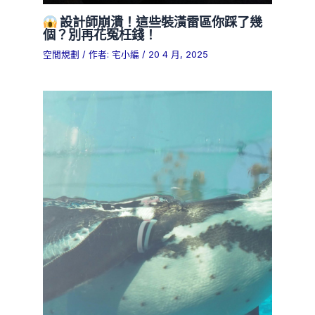
設計師崩潰！這些裝潢雷區你踩了幾
個？別再花冤枉錢！
空間規劃
/ 作者:
宅小編
/
20 4 月, 2025