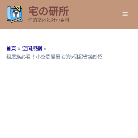
跳
宅の研所
至
Mai
主
你的室內設計小百科
要
Men
內
容
首頁
空間規劃
租屋族必看！小空間變豪宅的5個超省錢妙招！