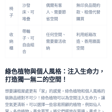
沙發
偶爾有客
無印良品簡約
椅
床、可
人、需要節
款、租借代替
子
堆疊
省空間
購買
帶輪
收
任何空間、
利用紙箱改
子、可
納
需要靈活收
造、善用牆面
自由組
櫃
納
空間
合
綠色植物與個人風格：注入生命力，
打造獨一無二的空間！
想要讓租屋處更有「家」的感覺，綠色植物和個人風格的
裝飾品絕對不可少！綠色植物可以為空間注入生命力，讓
空氣更清新。可以選擇一些容易照顧的植物，例如仙人
掌、多肉植物、黃金葛等。將它們擺放在窗邊、書桌上、