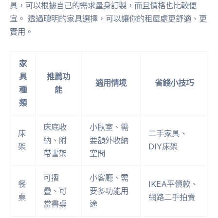
具，可以根據自己的需求量身訂製，而且價格也比較便
宜。 透過聰明的家具選擇，可以讓你的租屋處更舒適、更
實用。
家
具
推薦功
適用情境
省錢小技巧
種
能
類
床底收
小臥室、需
床
二手家具、
納、附
要額外收納
架
DIY床架
帶書架
空間
可摺
小客廳、需
餐
IKEA平價款、
疊、可
要多功能用
桌
網路二手拍賣
當書桌
途