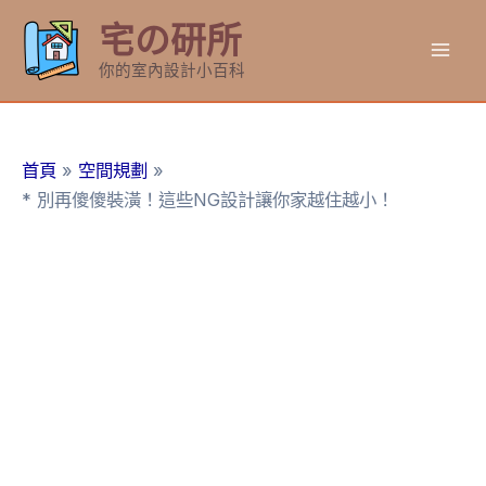
跳
宅の研所
至
Mai
主
你的室內設計小百科
要
Men
內
容
首頁
空間規劃
* 別再傻傻裝潢！這些NG設計讓你家越住越小！