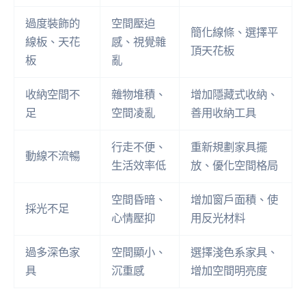
過度裝飾的
空間壓迫
簡化線條、選擇平
線板、天花
感、視覺雜
頂天花板
板
亂
收納空間不
雜物堆積、
增加隱藏式收納、
足
空間凌亂
善用收納工具
行走不便、
重新規劃家具擺
動線不流暢
生活效率低
放、優化空間格局
空間昏暗、
增加窗戶面積、使
採光不足
心情壓抑
用反光材料
過多深色家
空間顯小、
選擇淺色系家具、
具
沉重感
增加空間明亮度