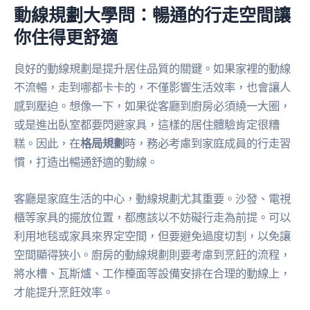
動線規劃大學問：暢通的行走空間讓
你住得更舒適
良好的動線規劃是提升居住品質的關鍵。如果家裡的動線
不流暢，走到哪都卡卡的，不僅影響生活效率，也會讓人
感到壓迫。想像一下，如果從客廳到廚房必須繞一大圈，
或是進出臥室都要閃避家具，這樣的居住體驗肯定很糟
糕。因此，在
格局規劃
時，務必考慮到家庭成員的行走習
慣，打造出暢通舒適的動線。
客廳是家庭生活的中心，動線規劃尤其重要。沙發、電視
櫃等家具的擺放位置，都應該以不妨礙行走為前提。可以
利用地毯或家具來界定空間，但要避免過度切割，以免讓
空間顯得狹小。廚房的動線規劃則要考慮到烹飪的流程，
將水槽、瓦斯爐、工作檯面等設備安排在合理的動線上，
才能提升烹飪效率。