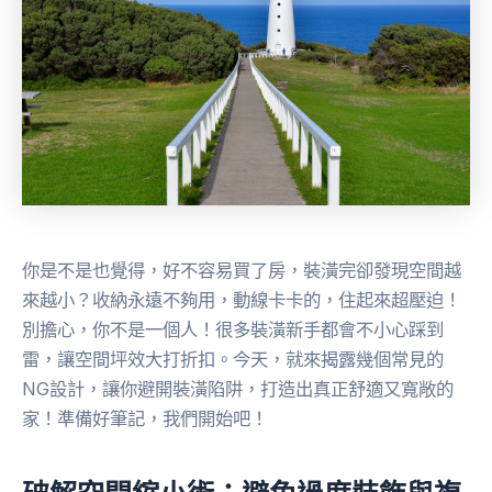
你是不是也覺得，好不容易買了房，裝潢完卻發現空間越
來越小？收納永遠不夠用，動線卡卡的，住起來超壓迫！
別擔心，你不是一個人！很多裝潢新手都會不小心踩到
雷，讓空間坪效大打折扣。今天，就來揭露幾個常見的
NG設計，讓你避開裝潢陷阱，打造出真正舒適又寬敞的
家！準備好筆記，我們開始吧！