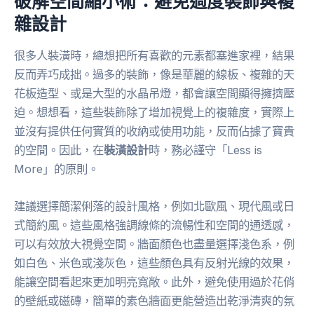
破解空間縮小術：避免過度裝飾與複
雜設計
很多人裝潢時，總想把所有喜歡的元素都塞進家裡，結果
反而弄巧成拙。過多的裝飾，像是華麗的線板、複雜的天
花板造型、或是大型的水晶吊燈，都會讓空間顯得擁擠壓
迫。想想看，這些裝飾除了增加視覺上的複雜度，實際上
並沒有提供任何實質的收納或使用功能，反而佔據了寶貴
的空間。因此，在
裝潢設計
時，務必謹守「Less is
More」的原則。
建議選擇簡潔俐落的設計風格，例如北歐風、現代風或日
式簡約風。這些風格強調線條的流暢性和空間的通透感，
可以有效放大視覺空間。牆面顏色也盡量選擇淺色系，例
如白色、米色或淺灰色，這些顏色具有反射光線的效果，
能讓空間看起來更加明亮寬敞。此外，避免使用過於花俏
的壁紙或磁磚，簡單的素色牆面更能營造出乾淨清爽的氛