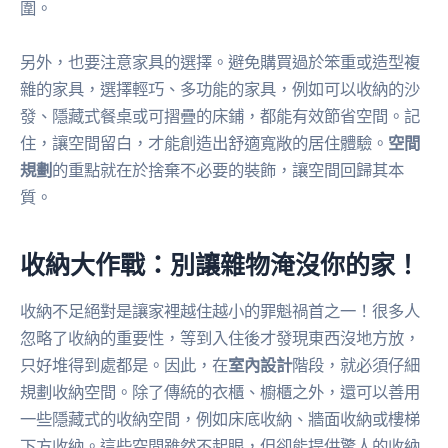
圍。
另外，也要注意家具的選擇。避免購買過於笨重或造型複
雜的家具，選擇輕巧、多功能的家具，例如可以收納的沙
發、隱藏式餐桌或可摺疊的床鋪，都能有效節省空間。記
住，讓空間留白，才能創造出舒適寬敞的居住體驗。
空間
規劃
的重點就在於捨棄不必要的裝飾，讓空間回歸其本
質。
收納大作戰：別讓雜物淹沒你的家！
收納不足絕對是讓家裡越住越小的罪魁禍首之一！很多人
忽略了收納的重要性，等到入住後才發現東西沒地方放，
只好堆得到處都是。因此，在
室內設計
階段，就必須仔細
規劃收納空間。除了傳統的衣櫃、櫥櫃之外，還可以善用
一些隱藏式的收納空間，例如床底收納、牆面收納或樓梯
下方收納。這些空間雖然不起眼，但卻能提供驚人的收納