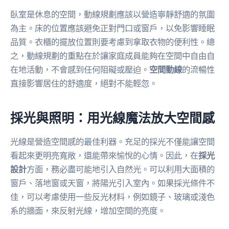
臥室是休息的空間，動線規劃應該以營造寧靜舒適的氛圍
為主。床的位置應該避免正對門口或窗戶，以免影響睡眠
品質。衣櫃的擺放位置則要考慮到拿取衣物的便利性。總
之，動線規劃的重點在於讓家庭成員能夠在空間中自由自
在地活動，不會感到任何阻礙或壓迫。
空間動線
的流暢性
直接影響居住的舒適度，絕對不能輕忽。
採光與照明：用光線魔法放大空間感
光線是營造空間感的最佳利器。充足的採光不僅能讓空間
看起來更明亮寬敞，還能帶來愉悅的心情。因此，在
採光
設計
方面，務必盡可能地引入自然光。可以利用大面積的
窗戶、落地窗或天窗，將陽光引入室內。如果採光條件不
佳，可以考慮使用一些反光材料，例如鏡子、玻璃或淺色
系的牆面，來反射光線，增加空間的亮度。