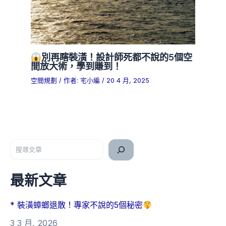
別再瞎裝潢！設計師死都不說的5個空
間放大術，學到賺到！
空間規劃
/ 作者:
宅小編
/
20 4 月, 2025
搜尋
最新文章
* 裝潢蟑螂退散！專家不說的5個秘密
3 3 月, 2026