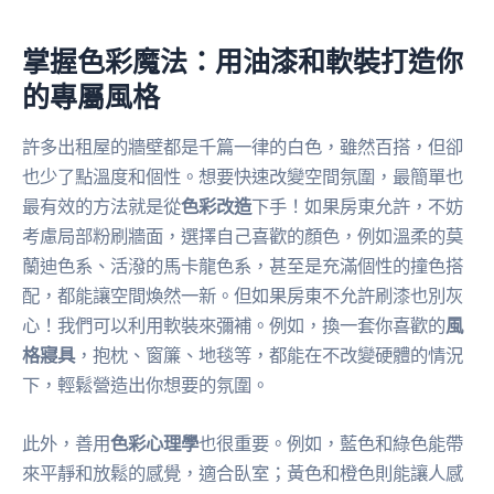
掌握色彩魔法：用油漆和軟裝打造你
的專屬風格
許多出租屋的牆壁都是千篇一律的白色，雖然百搭，但卻
也少了點溫度和個性。想要快速改變空間氛圍，最簡單也
最有效的方法就是從
色彩改造
下手！如果房東允許，不妨
考慮局部粉刷牆面，選擇自己喜歡的顏色，例如溫柔的莫
蘭迪色系、活潑的馬卡龍色系，甚至是充滿個性的撞色搭
配，都能讓空間煥然一新。但如果房東不允許刷漆也別灰
心！我們可以利用軟裝來彌補。例如，換一套你喜歡的
風
格寢具
，抱枕、窗簾、地毯等，都能在不改變硬體的情況
下，輕鬆營造出你想要的氛圍。
此外，善用
色彩心理學
也很重要。例如，藍色和綠色能帶
來平靜和放鬆的感覺，適合臥室；黃色和橙色則能讓人感