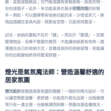
籍、盆栽或裝飾品；在門後或牆角安裝掛鉤，掛放衣物、
包包或帽子。此外，多功能家具也是
小空間改造
的好幫
手。例如，可以選擇帶有收納功能的床、沙發或茶几，將
物品隱藏在家具內部，既節省空間，又能保持整潔。
記住，收納的重點不在於「藏」，而在於「整理」。定期
整理物品，丟棄不需要的東西，才能讓收納更有效率。選
擇適合自己的收納方式，並養成良好的收納習慣，就能讓
你的出租屋始終保持整潔舒適。
燈光是氣氛魔法師：營造溫馨舒適的
居家氛圍
燈光設計
是營造居家氛圍的關鍵！一個好的燈光設計，可
以讓空間更溫馨、更舒適，也能提升居住品質。出租屋通
常只有一盞主燈，光線單調而刺眼。想要改善這種情況，