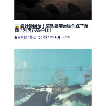
設計師崩潰！這些裝潢雷區你踩了幾
個？別再花冤枉錢！
空間規劃
/ 作者:
宅小編
/
20 4 月, 2025