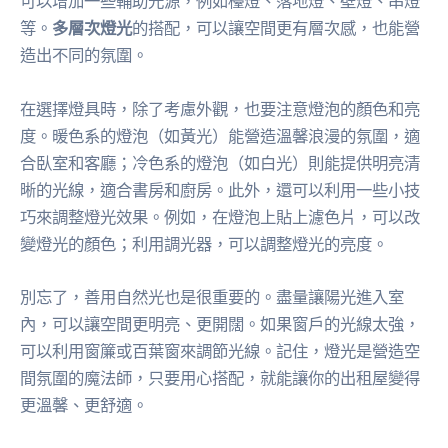
可以增加一些輔助光源，例如檯燈、落地燈、壁燈、串燈
等。
多層次燈光
的搭配，可以讓空間更有層次感，也能營
造出不同的氛圍。
在選擇燈具時，除了考慮外觀，也要注意燈泡的顏色和亮
度。暖色系的燈泡（如黃光）能營造溫馨浪漫的氛圍，適
合臥室和客廳；冷色系的燈泡（如白光）則能提供明亮清
晰的光線，適合書房和廚房。此外，還可以利用一些小技
巧來調整燈光效果。例如，在燈泡上貼上濾色片，可以改
變燈光的顏色；利用調光器，可以調整燈光的亮度。
別忘了，善用自然光也是很重要的。盡量讓陽光進入室
內，可以讓空間更明亮、更開闊。如果窗戶的光線太強，
可以利用窗簾或百葉窗來調節光線。記住，燈光是營造空
間氛圍的魔法師，只要用心搭配，就能讓你的出租屋變得
更溫馨、更舒適。