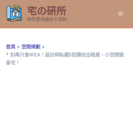
跳
宅の研所
至
Mai
主
你的室內設計小百科
要
Men
內
容
首頁
空間規劃
* 別再只會IKEA！設計師私藏5招爆改出租屋，小空間變
豪宅！