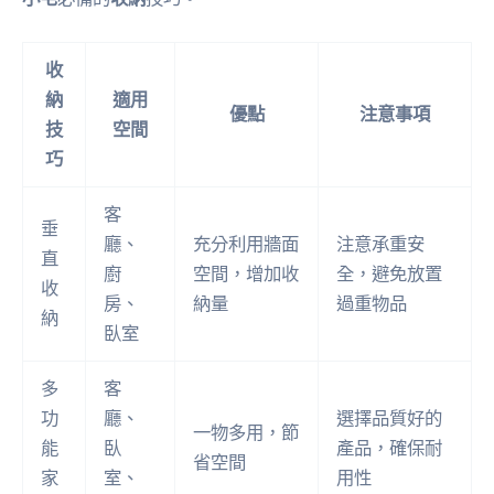
收
納
適用
優點
注意事項
技
空間
巧
客
垂
廳、
充分利用牆面
注意承重安
直
廚
空間，增加收
全，避免放置
收
房、
納量
過重物品
納
臥室
多
客
功
廳、
選擇品質好的
一物多用，節
能
臥
產品，確保耐
省空間
家
室、
用性