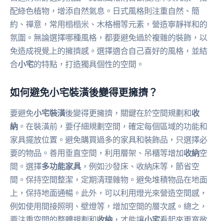
配綠色植物，增添自然氣息。日式風格則注重自然、簡
約、禪意，常用榻榻米、木格柵等元素，營造寧靜祥和的
氛圍。無論選擇哪種風格，都要避免過於複雜的裝飾，以
免造成視覺上的擁擠感。選擇適合自己喜好的風格，並結
合
小宅
的特點，打造獨具個性的空間。
如何避免小宅裝潢後變得更擁擠？
要避免
小宅裝潢
後變得更擁擠，關鍵在於空間規劃和
收
納
。在裝潢前，要仔細規劃空間，確定每個區域的功能和
家具擺放位置。避免購買過多的家具和裝飾品，只選擇必
要的物品。善用垂直空間，利用層架、吊櫃等增加
收納
空
間。選擇
多功能家具
，例如沙發床、收納床等，節省空
間。保持空間整潔，定期清理雜物。避免堆積物品在地面
上，保持地面通暢。此外，可以利用燈光來營造空間感，
例如使用間接照明、壁燈等，增加空間的層次感。總之，
要注重空間的整體規劃和
收納
，才能讓
小宅
看起來更寬敞