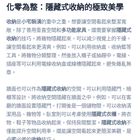
化零為整：隱藏式收納的極致美學
收納
是
小宅裝潢
的重中之重。想要讓空間看起來整潔寬
敞，除了善用垂直空間和
多功能家具
，還需要掌握
隱藏式
收納
的技巧。將雜物隱藏起來，可以減少視覺上的干擾，
讓空間看起來更清爽。例如，可以利用收納盒、收納籃等
工具，將雜物分類整理，然後放入櫃子或抽屜中。電線、
插座等可以利用電線收納盒或線槽隱藏起來，避免雜亂無
章。
牆面也可以作為
隱藏式收納
的空間。可以利用隱藏門、暗
櫃等設計，將收納空間隱藏在牆面之中。例如，可以在客
廳的牆面設置隱藏門，打開後是一個儲物間，可以收納清
潔用品、雜物等。臥室則可以考慮使用
隱藏式衣櫃
，將衣
物、鞋子等物品收納起來，保持房間整潔。
隱藏式收納
不
僅能提升空間利用率，還能讓空間看起來更簡潔美觀，是
小宅
必備的
收納
技巧。