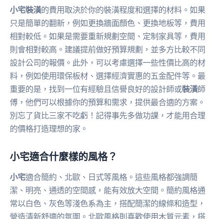
小宅裝潢
的費用取決於你的裝潢程度和選擇的材料。如果
只是簡單的翻新，例如更換牆面顏色、更換地板等，費用
相對較低。如果是需要重新規劃空間、定制家具等，費用
則會相對較高。建議提前做好預算規劃，並多方比較不同
設計公司的報價。此外，可以考慮選擇一些性價比高的材
料，例如使用環保板材、選擇經濟實惠的五金配件等。最
重要的是，找到一位有經驗且信譽良好的設計師或
裝潢
師
傅，他們可以根據你的預算和需求，提供最合適的方案。
別忘了貨比三家不吃虧！記得事先多做功課，才能用合理
的價格打造理想的家。
小宅適合什麼樣的風格？
小宅
適合簡約、北歐、日式等風格。這些風格都強調簡
潔、明亮、通透的空間感，能有效放大空間。簡約風格通
常以白色、灰色等淺色系為主，搭配簡潔的線條和造型，
營造清新舒適的氛圍。北歐風格則喜歡使用木質元素，搭