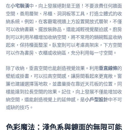
在
小宅裝潢
中，向上發展絕對是王道！不要浪費任何牆面
空間，善用層架、吊櫃、洞洞板等工具，打造立體式的收
納系統。例如，在客廳電視牆上方設置開放式層架，不僅
可以收納書籍、擺放裝飾品，還能減輕視覺壓迫感。廚房
則可以利用吊櫃增加收納空間，將不常用的鍋碗瓢盆收納
起來，保持檯面整潔。臥室則可以考慮高架床，下方空間
可以作為書房、衣櫃或收納區，充分利用每一寸空間。
除了收納，垂直空間也能創造視覺效果。利用
垂直線條
的
壁紙或掛畫，可以拉高空間感，讓房間看起來更寬敞。窗
簾也建議選擇落地款，並盡量掛在靠近天花板的位置，同
樣能達到拉長空間的效果。記住，向上發展不僅能增加收
納空間，還能創造視覺上的延伸感，是
小戶型設計
中不可
或缺的技巧。
色彩魔法：淺色系與鏡面的無限可能