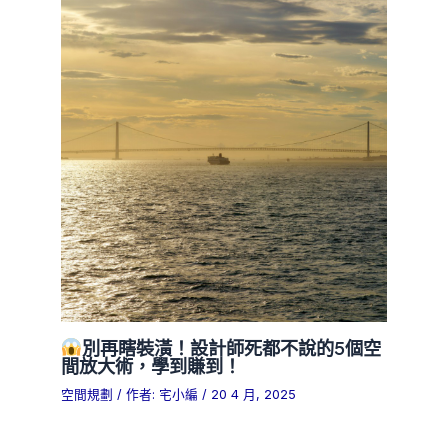
別再瞎裝潢！設計師死都不說的5個空
間放大術，學到賺到！
空間規劃
/ 作者:
宅小編
/
20 4 月, 2025