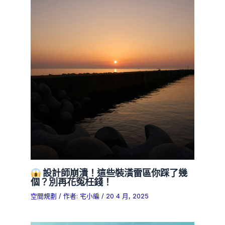
設計師崩潰！這些裝潢雷區你踩了幾
個？別再花冤枉錢！
空間規劃
/ 作者:
宅小編
/
20 4 月, 2025