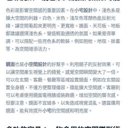
色彩是影響空間感的重要因素。在
小宅設計
中，淺色系是
擴大空間的利器。白色、米色、淺灰色等顏色能反射光
線，讓空間看起來更明亮、更寬敞。牆面、天花板、地板
都建議選擇淺色系，營造輕盈通透的氛圍。如果覺得單
調，可以搭配一些亮色系的軟裝，例如抱枕、地毯、掛畫
等，為空間增添活力。
鏡面
也是
小空間設計
的好幫手。利用鏡子的反射效果，可
以讓空間產生視覺上的錯覺，感覺空間瞬間變大了一倍。
可以在玄關、客廳、餐廳等區域設置鏡面，例如在玄關設
置全身鏡，不僅方便整理儀容，還能擴大空間感。客廳則
可以考慮使用鏡面電視牆或裝飾鏡，增加空間的層次感。
但要注意，鏡面不宜過多，以免造成視覺混亂。適當運用
鏡面，能有效提升
小宅
的空間感和明亮度。