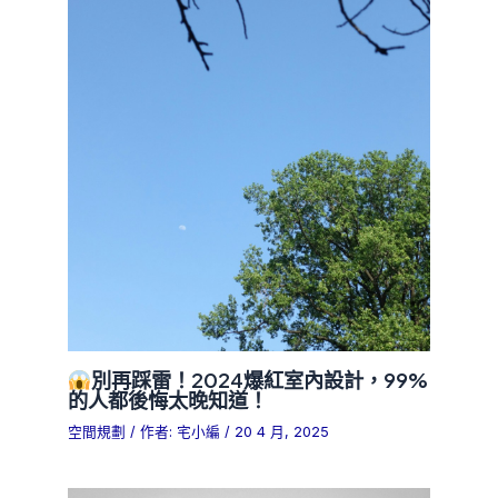
別再踩雷！2024爆紅室內設計，99%
的人都後悔太晚知道！
空間規劃
/ 作者:
宅小編
/
20 4 月, 2025