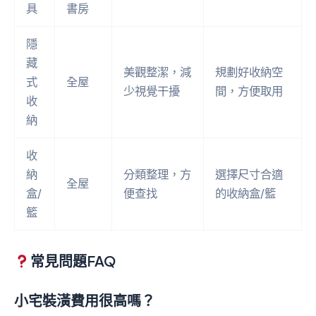
具
書房
隱
藏
美觀整潔，減
規劃好收納空
式
全屋
少視覺干擾
間，方便取用
收
納
收
納
分類整理，方
選擇尺寸合適
全屋
盒/
便查找
的收納盒/籃
籃
常見問題FAQ
小宅裝潢費用很高嗎？