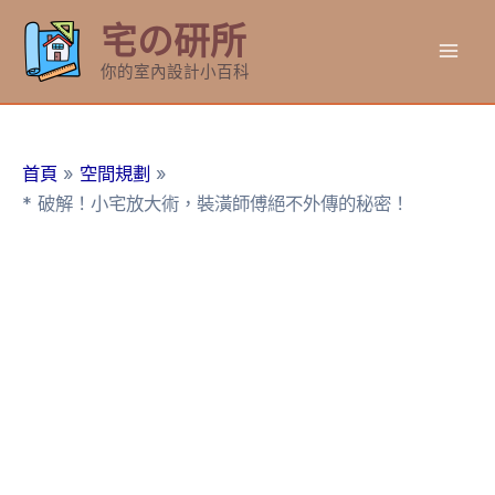
跳
宅の研所
至
Mai
主
你的室內設計小百科
要
Men
內
容
首頁
空間規劃
* 破解！小宅放大術，裝潢師傅絕不外傳的秘密！