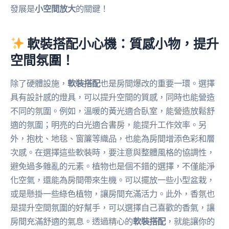
發展是
小空間放大
的關鍵！
軟裝搭配小心機：質感小物，提升
空間氛圍！
除了硬體設施，
軟裝搭配
也是房間爆改的重要一環。選擇
具有設計感的燈具，可以提升空間的質感，同時也能營造
不同的氛圍。例如，溫暖的黃光適合臥室，能營造放鬆舒
適的氛圍；明亮的白光適合書房，能提升工作效率。另
外，抱枕、地毯、窗簾等織品，也能為房間增添色彩和層
次感。在選擇這些軟裝時，要注意與整體風格的協調性，
避免過多雜亂的元素。植物也是個不錯的選擇，不僅能淨
化空氣，還能為房間帶來生機。可以擺放一些小型盆栽，
或是懸掛一些綠色植物，讓房間充滿活力。此外，香氛也
是提升空間氛圍的好幫手，可以選擇自己喜歡的香氣，讓
房間充滿舒適的氣息。透過精心的
軟裝搭配
，就能讓你的