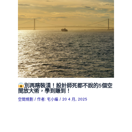
別再瞎裝潢！設計師死都不說的5個空
間放大術，學到賺到！
空間規劃
/ 作者:
宅小編
/
20 4 月, 2025