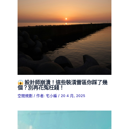
設計師崩潰！這些裝潢雷區你踩了幾
個？別再花冤枉錢！
空間規劃
/ 作者:
宅小編
/
20 4 月, 2025