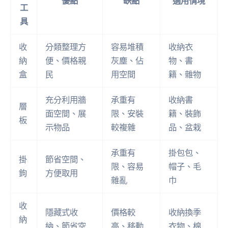
優點
缺點
適用情境
工
具
收
分類整理方
容易堆積
收納衣
納
便、價格親
灰塵、佔
物、書
盒
民
用空間
籍、雜物
充分利用牆
承重有
收納書
層
面空間、展
限、安裝
籍、裝飾
板
示物品
較複雜
品、盆栽
承重有
掛包包、
掛
節省空間、
限、容易
帽子、毛
鉤
方便取用
雜亂
巾
收
隱藏式收
價格較
收納換季
納
納、節省空
高、移動
衣物、棉