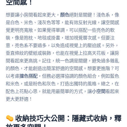
空間感！
想要讓小房間看起來更大，
顏色
絕對是關鍵！淺色系，像
是白色、米色、淺灰色等等，能有效反射光線，讓空間感
覺更明亮寬敞。如果覺得單調，可以搭配一些亮色的軟
裝，像是抱枕、地毯或掛畫，增加視覺層次感。但要注
意，亮色系不要過多，以免造成視覺上的壓迫感。另外，
垂直條紋的壁紙或裝飾，也能在視覺上拉高天花板，讓房
間看起來更高挑。記住，統一色調是關鍵，避免過多雜亂
的顏色，才能創造出簡潔舒適的空間感。想要更進階？可
以考慮
撞色搭配
，但務必選擇協調的顏色組合，例如藍色
和米色，或是粉色和灰色，打造出獨特的風格。總之，在
配色上花點心思，就能用最簡單的方式，讓
小空間
看起來
更大更舒適！
收納技巧大公開：隱藏式收納，釋