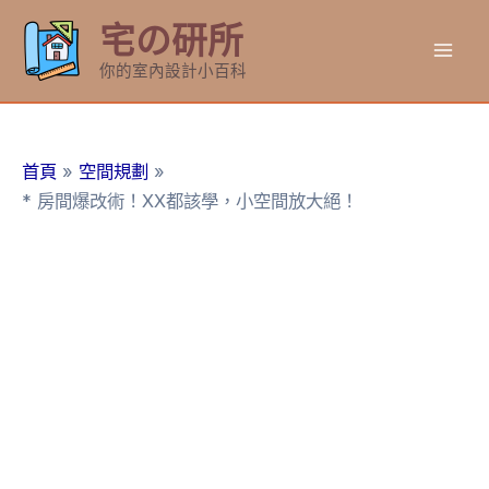
跳
宅の研所
至
Mai
主
你的室內設計小百科
要
Men
內
容
首頁
空間規劃
* 房間爆改術！XX都該學，小空間放大絕！