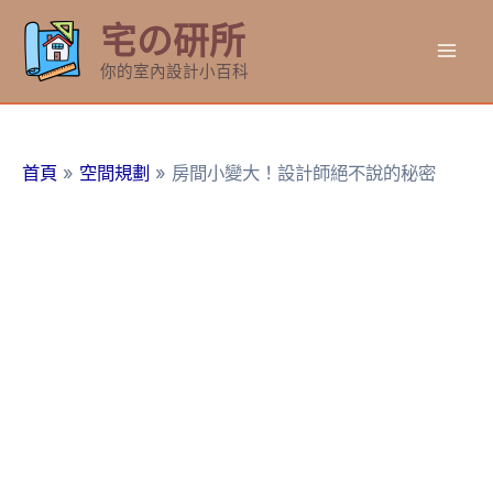
跳
宅の研所
至
Mai
主
你的室內設計小百科
要
Men
內
容
首頁
空間規劃
房間小變大！設計師絕不說的秘密