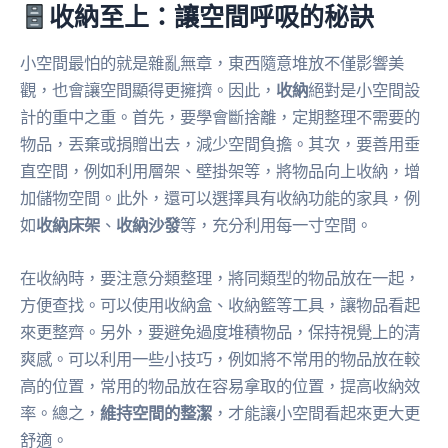
收納至上：讓空間呼吸的秘訣
小空間最怕的就是雜亂無章，東西隨意堆放不僅影響美
觀，也會讓空間顯得更擁擠。因此，
收納
絕對是小空間設
計的重中之重。首先，要學會斷捨離，定期整理不需要的
物品，丟棄或捐贈出去，減少空間負擔。其次，要善用垂
直空間，例如利用層架、壁掛架等，將物品向上收納，增
加儲物空間。此外，還可以選擇具有收納功能的家具，例
如
收納床架
、
收納沙發
等，充分利用每一寸空間。
在收納時，要注意分類整理，將同類型的物品放在一起，
方便查找。可以使用收納盒、收納籃等工具，讓物品看起
來更整齊。另外，要避免過度堆積物品，保持視覺上的清
爽感。可以利用一些小技巧，例如將不常用的物品放在較
高的位置，常用的物品放在容易拿取的位置，提高收納效
率。總之，
維持空間的整潔
，才能讓小空間看起來更大更
舒適。