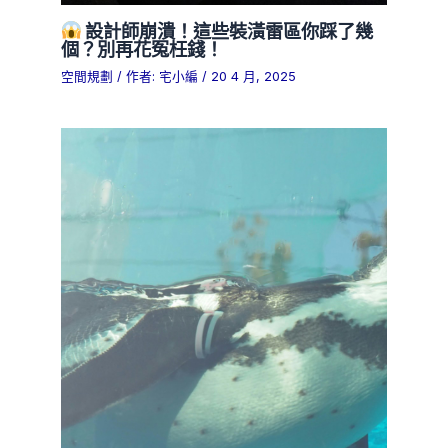
設計師崩潰！這些裝潢雷區你踩了幾
個？別再花冤枉錢！
空間規劃
/ 作者:
宅小編
/
20 4 月, 2025