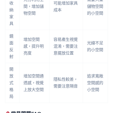
收
可能增加家具
間，增加儲
儲物空間
納
成本
物空間
的小空間
家
具
鏡
增加空間
容易產生視覺
面
光線不足
感，提升明
混淆，需要注
反
的小空間
亮度
意擺放位置
射
開
放
增加空間通
追求寬敞
隱私性較差，
式
透感，視覺
空間感的
需要注意隔音
格
上放大空間
小空間
局