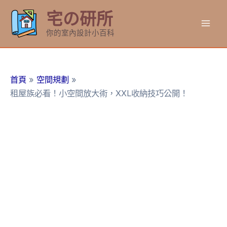
跳
宅の研所
至
Mai
主
你的室內設計小百科
要
Men
內
容
首頁
空間規劃
租屋族必看！小空間放大術，XXL收納技巧公開！