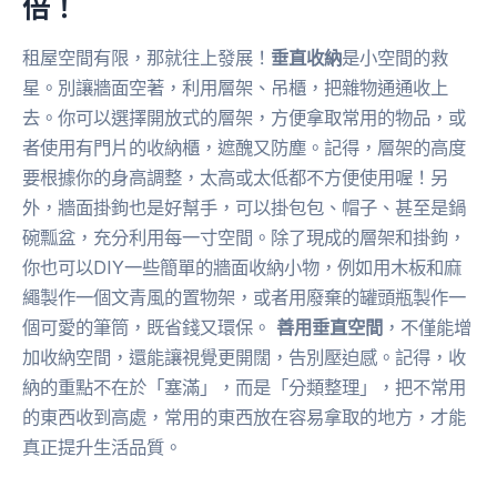
倍！
租屋空間有限，那就往上發展！
垂直收納
是小空間的救
星。別讓牆面空著，利用層架、吊櫃，把雜物通通收上
去。你可以選擇開放式的層架，方便拿取常用的物品，或
者使用有門片的收納櫃，遮醜又防塵。記得，層架的高度
要根據你的身高調整，太高或太低都不方便使用喔！另
外，牆面掛鉤也是好幫手，可以掛包包、帽子、甚至是鍋
碗瓢盆，充分利用每一寸空間。除了現成的層架和掛鉤，
你也可以DIY一些簡單的牆面收納小物，例如用木板和麻
繩製作一個文青風的置物架，或者用廢棄的罐頭瓶製作一
個可愛的筆筒，既省錢又環保。
善用垂直空間
，不僅能增
加收納空間，還能讓視覺更開闊，告別壓迫感。記得，收
納的重點不在於「塞滿」，而是「分類整理」，把不常用
的東西收到高處，常用的東西放在容易拿取的地方，才能
真正提升生活品質。