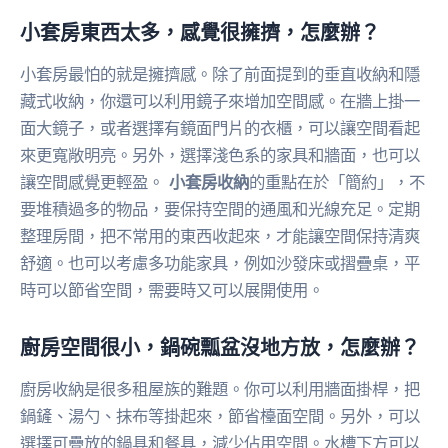
小套房東西太多，感覺很擁擠，怎麼辦？
小套房最怕的就是擁擠感。除了前面提到的垂直收納和隱
藏式收納，你還可以利用鏡子來增加空間感。在牆上掛一
面大鏡子，或者選擇有鏡面門片的衣櫃，可以讓空間看起
來更寬敞明亮。另外，選擇淺色系的家具和牆面，也可以
讓空間感覺更輕盈。
小套房收納
的重點在於「簡約」，不
要堆積過多的物品，要保持空間的通風和光線充足。定期
整理房間，把不常用的東西收起來，才能讓空間保持清爽
舒適。也可以考慮多功能家具，例如沙發床或摺疊桌，平
時可以節省空間，需要時又可以展開使用。
廚房空間很小，鍋碗瓢盆沒地方放，怎麼辦？
廚房收納是很多租屋族的難題。你可以利用牆面掛桿，把
鍋鏟、湯勺、抹布等掛起來，節省檯面空間。另外，可以
選擇可疊放的鍋具和餐具，減少佔用空間。水槽下方可以