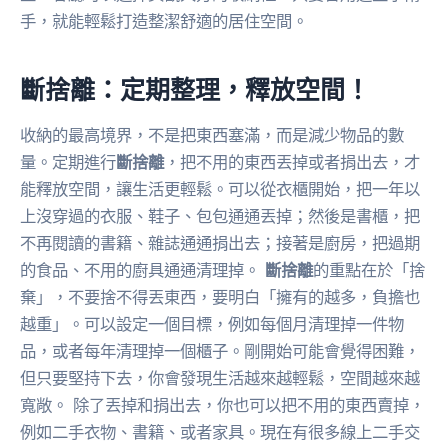
手，就能輕鬆打造整潔舒適的居住空間。
斷捨離：定期整理，釋放空間！
收納的最高境界，不是把東西塞滿，而是減少物品的數
量。定期進行
斷捨離
，把不用的東西丟掉或者捐出去，才
能釋放空間，讓生活更輕鬆。可以從衣櫃開始，把一年以
上沒穿過的衣服、鞋子、包包通通丟掉；然後是書櫃，把
不再閱讀的書籍、雜誌通通捐出去；接著是廚房，把過期
的食品、不用的廚具通通清理掉。
斷捨離
的重點在於「捨
棄」，不要捨不得丟東西，要明白「擁有的越多，負擔也
越重」。可以設定一個目標，例如每個月清理掉一件物
品，或者每年清理掉一個櫃子。剛開始可能會覺得困難，
但只要堅持下去，你會發現生活越來越輕鬆，空間越來越
寬敞。 除了丟掉和捐出去，你也可以把不用的東西賣掉，
例如二手衣物、書籍、或者家具。現在有很多線上二手交