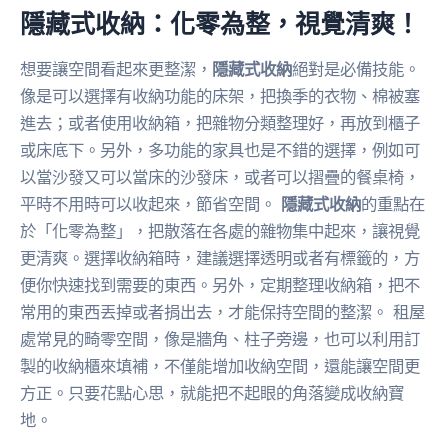
隱藏式收納：化零為整，視覺清爽！
想要讓空間看起來更整潔，
隱藏式收納
絕對是必備技能。
像是可以選擇有收納功能的床架，把換季的衣物、棉被塞
進去；或者使用收納箱，把雜物分類整理好，再放到櫃子
或床底下。另外，多功能的家具也是不錯的選擇，例如可
以當沙發又可以當床的沙發床，或者可以摺疊的餐桌椅，
平時不用時可以收起來，節省空間。
隱藏式收納
的重點在
於「化零為整」，把散落在各處的雜物集中起來，讓視覺
更清爽。選擇收納箱時，建議選擇透明或者有標籤的，方
便你快速找到需要的東西。另外，定期整理收納箱，把不
常用的東西丟掉或者捐出去，才能保持空間的整潔。 租屋
處常見的畸零空間，像是牆角、柱子旁邊，也可以利用訂
製的收納櫃來填補，不僅能增加收納空間，還能讓空間更
方正。只要花點心思，就能把不起眼的角落變成收納寶
地。