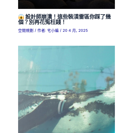
設計師崩潰！這些裝潢雷區你踩了幾
個？別再花冤枉錢！
空間規劃
/ 作者:
宅小編
/
20 4 月, 2025