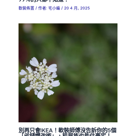
軟裝佈置
/ 作者:
宅小編
/
20 4 月, 2025
別再只會IKEA！軟裝師傅沒告訴你的5個
「省錢爆改術」，租屋族也能住豪宅！