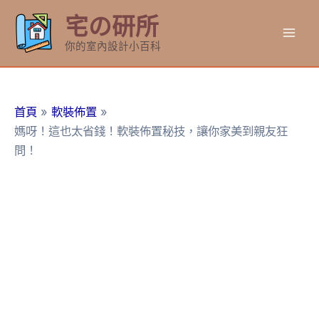
跳
宅の研所
至
Mai
主
你的室內設計小百科
要
Men
內
容
首頁
軟裝佈置
媽呀！這也太省錢！軟裝佈置秘技，讓你家美到親友狂
問！