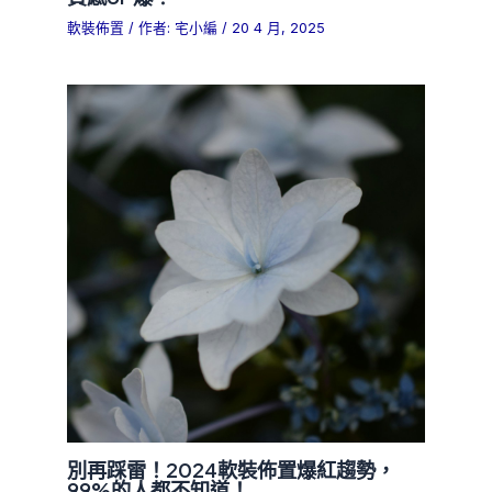
軟裝佈置
/ 作者:
宅小編
/
20 4 月, 2025
別再踩雷！2024軟裝佈置爆紅趨勢，
99%的人都不知道！