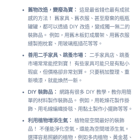
舊物改造，變廢為寶：
這是最省錢也最有成就
感的方法！ 舊家具、舊衣服、甚至廢棄的瓶瓶
罐罐，都可以透過 DIY 改造，變成獨一無二的
裝飾品。 例如，用舊木板釘成層架、用舊衣服
縫製抱枕套、用玻璃瓶插花等等。
善用二手家具、跳蚤市場：
二手家具店、跳蚤
市場常常能挖到寶！ 有些家具可能只是有點小
瑕疵，但價格卻非常划算。 只要稍加整理、重
新噴漆，就能煥然一新。
DIY 裝飾品：
網路有很多 DIY 教學，教你用簡
單的材料製作裝飾品。 例如，用乾燥花製作掛
飾、用毛線編織掛毯、用黏土製作小擺飾等等。
利用植物增添生氣：
植物是空間最好的裝飾
品！ 不僅能淨化空氣，還能為空間增添生氣。
選擇容易照顧的植物，例如多肉植物、黃金葛、